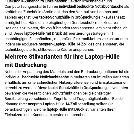
•
Elektronik-Zubehör im Einzelhandel:
Elektronikfachhändler und
Computerfachgeschäfte führen
individuell bedruckte Notizbuchtasche
als
profitables Zubehör im Sortiment, das den Verkauf von Laptops und
Tablets ergänzt. Der
tablet-Schutzhülle in Großpackung
einkaufsansatz
ermöglicht es Händlern, preisgünstigen Geräteschutz mit exklusiven
Designs anzubieten, die von führenden Markenherstellern nicht erhältlich
sind. Diese
laptop-Hülle mit Druck
differenzierungsstrategie hilft
unabhängigen Fachhändlern, mit großen Elektronikketten zu konkurrieren,
indem sie exklusive
neopren-Laptop-Hülle 14 Zoll
designs anbieten, die
technikbegeisterte, stilbewusste Käufer ansprechen.
Mehrere Stilvarianten für Ihre Laptop-Hülle
mit Bedruckung
Neben der Anpassung des Materials und den Bedruckungsoptionen ist die
individuell bedruckte Notizbuchtasche
in mehreren strukturellen Varianten
erhältlich, um unterschiedlichen Nutzerpräferenzen und Einsatzszenarien
gerecht zu werden. Diese
tablet-Schutzhülle in Großpackung
stilvarianten
bewahren die wesentlichen Schutzfunktionen bei gleichzeitiger
Bereitstellung verschiedener Zugriffs- und Tragemöglichkeiten. Bei der
Planung Ihrer
neopren-Laptop-Hülle 14 Zoll
bestellung sollten Sie
berücksichtigen, welche
laptop-Hülle mit Druck
stilvarianten Ihren
Zielnutzern oder Kunden am besten entsprechen.