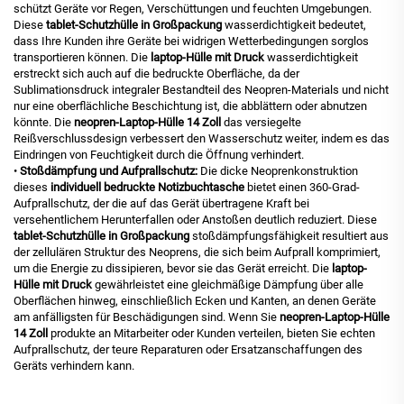
schützt Geräte vor Regen, Verschüttungen und feuchten Umgebungen.
Diese
tablet-Schutzhülle in Großpackung
wasserdichtigkeit bedeutet,
dass Ihre Kunden ihre Geräte bei widrigen Wetterbedingungen sorglos
transportieren können. Die
laptop-Hülle mit Druck
wasserdichtigkeit
erstreckt sich auch auf die bedruckte Oberfläche, da der
Sublimationsdruck integraler Bestandteil des Neopren-Materials und nicht
nur eine oberflächliche Beschichtung ist, die abblättern oder abnutzen
könnte. Die
neopren-Laptop-Hülle 14 Zoll
das versiegelte
Reißverschlussdesign verbessert den Wasserschutz weiter, indem es das
Eindringen von Feuchtigkeit durch die Öffnung verhindert.
•
Stoßdämpfung und Aufprallschutz:
Die dicke Neoprenkonstruktion
dieses
individuell bedruckte Notizbuchtasche
bietet einen 360-Grad-
Aufprallschutz, der die auf das Gerät übertragene Kraft bei
versehentlichem Herunterfallen oder Anstoßen deutlich reduziert. Diese
tablet-Schutzhülle in Großpackung
stoßdämpfungsfähigkeit resultiert aus
der zellulären Struktur des Neoprens, die sich beim Aufprall komprimiert,
um die Energie zu dissipieren, bevor sie das Gerät erreicht. Die
laptop-
Hülle mit Druck
gewährleistet eine gleichmäßige Dämpfung über alle
Oberflächen hinweg, einschließlich Ecken und Kanten, an denen Geräte
am anfälligsten für Beschädigungen sind. Wenn Sie
neopren-Laptop-Hülle
14 Zoll
produkte an Mitarbeiter oder Kunden verteilen, bieten Sie echten
Aufprallschutz, der teure Reparaturen oder Ersatzanschaffungen des
Geräts verhindern kann.