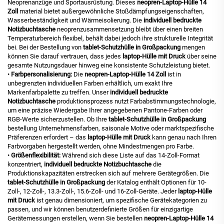
Neoprenanzüge und Sportausrüstung. Dieses
neopren-Laptop-Hülle 14
Zoll
material bietet außergewöhnliche Stoßdämpfungseigenschaften,
Wasserbeständigkeit und Wärmeisolierung. Die
individuell bedruckte
Notizbuchtasche
neoprenzusammensetzung bleibt über einen breiten
Temperaturbereich flexibel, behält dabei jedoch ihre strukturelle Integrität
bei. Bei der Bestellung von
tablet-Schutzhülle in Großpackung
mengen
können Sie darauf vertrauen, dass jedes
laptop-Hülle mit Druck
über seine
gesamte Nutzungsdauer hinweg eine konsistente Schutzleistung bietet.
•
Farbpersonalisierung:
Die
neopren-Laptop-Hülle 14 Zoll
ist in
unbegrenzten individuellen Farben erhältlich, um exakt Ihre
Markenfarbpalette zu treffen. Unser
individuell bedruckte
Notizbuchtasche
produktionsprozess nutzt Farbabstimmungstechnologie,
um eine präzise Wiedergabe Ihrer angegebenen Pantone-Farben oder
RGB-Werte sicherzustellen. Ob Ihre
tablet-Schutzhülle in Großpackung
bestellung Unternehmensfarben, saisonale Motive oder marktspezifische
Präferenzen erfordert – das
laptop-Hülle mit Druck
kann genau nach Ihren
Farbvorgaben hergestellt werden, ohne Mindestmengen pro Farbe.
•
Größenflexibilität:
Während sich diese Liste auf das 14-Zoll-Format
konzentriert,
individuell bedruckte Notizbuchtasche
die
Produktionskapazitäten erstrecken sich auf mehrere Gerätegrößen. Die
tablet-Schutzhülle in Großpackung
der Katalog enthält Optionen für 10-
Zoll-, 12-Zoll-, 13.3-Zoll-, 15.6-Zoll- und 16-Zoll-Geräte. Jeder
laptop-Hülle
mit Druck
ist genau dimensioniert, um spezifische Gerätekategorien zu
passen, und wir können benutzerdefinierte Größen für einzigartige
Gerätemessungen erstellen, wenn Sie bestellen
neopren-Laptop-Hülle 14