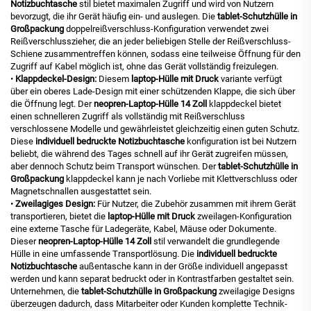
Notizbuchtasche
stil bietet maximalen Zugriff und wird von Nutzern
bevorzugt, die ihr Gerät häufig ein- und auslegen. Die
tablet-Schutzhülle in
Großpackung
doppelreißverschluss-Konfiguration verwendet zwei
Reißverschlusszieher, die an jeder beliebigen Stelle der Reißverschluss-
Schiene zusammentreffen können, sodass eine teilweise Öffnung für den
Zugriff auf Kabel möglich ist, ohne das Gerät vollständig freizulegen.
•
Klappdeckel-Design:
Diesem
laptop-Hülle mit Druck
variante verfügt
über ein oberes Lade-Design mit einer schützenden Klappe, die sich über
die Öffnung legt. Der
neopren-Laptop-Hülle 14 Zoll
klappdeckel bietet
einen schnelleren Zugriff als vollständig mit Reißverschluss
verschlossene Modelle und gewährleistet gleichzeitig einen guten Schutz.
Diese
individuell bedruckte Notizbuchtasche
konfiguration ist bei Nutzern
beliebt, die während des Tages schnell auf ihr Gerät zugreifen müssen,
aber dennoch Schutz beim Transport wünschen. Der
tablet-Schutzhülle in
Großpackung
klappdeckel kann je nach Vorliebe mit Klettverschluss oder
Magnetschnallen ausgestattet sein.
•
Zweilagiges Design:
Für Nutzer, die Zubehör zusammen mit ihrem Gerät
transportieren, bietet die
laptop-Hülle mit Druck
zweilagen-Konfiguration
eine externe Tasche für Ladegeräte, Kabel, Mäuse oder Dokumente.
Dieser
neopren-Laptop-Hülle 14 Zoll
stil verwandelt die grundlegende
Hülle in eine umfassende Transportlösung. Die
individuell bedruckte
Notizbuchtasche
außentasche kann in der Größe individuell angepasst
werden und kann separat bedruckt oder in Kontrastfarben gestaltet sein.
Unternehmen, die
tablet-Schutzhülle in Großpackung
zweilagige Designs
überzeugen dadurch, dass Mitarbeiter oder Kunden komplette Technik-