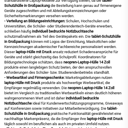
standardisierte Laptop-Modelle zur Verfügung stellen, da die
tablet-
Schutzhülle in Großpackung
die Bestellung kann genau auf firmeneigene
Geräte zugeschnitten und mit Abteilungskennzeichnungen oder
Sicherheitsmarkierungen versehen werden.
•
Verteilung an Bildungseinrichtungen:
Schulen, Hochschulen und
Universitäten, die Schüler- oder Studierendentech-Geräte erwerben,
schließen häufig
individuell bedruckte Notizbuchtasche
schutzmaßnahmen als Teil des Gerätepakets ein. Die
tablet-Schutzhülle
in Großpackung
können mit Logos der Einrichtung, Maskottchen oder
Kennzeichnungen akademischer Fachbereiche personalisiert werden.
Dieser
laptop-Hülle mit Druck
ansatz reduziert Schadensansprüche für
Geräte und stärkt gleichzeitig das Schulprofil. Koordinatoren für
Bildungstechnologie schätzen, dass
neopren-Laptop-Hülle 14 Zoll
produkte einen langlebigen Schutz bieten, der den anspruchsvollen
Anforderungen des Schüler- bzw. Studierendenbetriebs standhält.
•
Werbeartikel und Firmengeschenke:
Marketingabteilungen nutzen
laptop-Hülle mit Druck
produkte als hochwertige Werbeartikel, die
Empfänger regelmäßig verwenden. Die
neopren-Laptop-Hülle 14 Zoll
bietet im Vergleich zu traditionellen Werbeartikeln einen deutlich höheren
wahrgenommenen Wert und ist daher
individuell bedruckte
Notizbuchtasche
ideal für Kundenwertschätzungsprogramme, Giveaways
auf Konferenzen sowie Initiativen zur Mitarbeiterwürdigung. Die
tablet-
Schutzhülle in Großpackung
praktische Funktionalität gewährleistet eine
nachhaltige Markenpräsenz, da die Empfänger ihre
laptop-Hülle mit Druck
täglich sowohl im beruflichen als auch im privaten Umfeld nutzen.