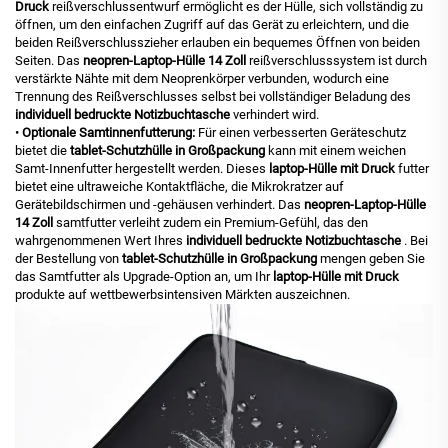
Druck
reißverschlussentwurf ermöglicht es der Hülle, sich vollständig zu
öffnen, um den einfachen Zugriff auf das Gerät zu erleichtern, und die
beiden Reißverschlusszieher erlauben ein bequemes Öffnen von beiden
Seiten. Das
neopren-Laptop-Hülle 14 Zoll
reißverschlusssystem ist durch
verstärkte Nähte mit dem Neoprenkörper verbunden, wodurch eine
Trennung des Reißverschlusses selbst bei vollständiger Beladung des
individuell bedruckte Notizbuchtasche
verhindert wird.
•
Optionale Samtinnenfutterung:
Für einen verbesserten Geräteschutz
bietet die
tablet-Schutzhülle in Großpackung
kann mit einem weichen
Samt-Innenfutter hergestellt werden. Dieses
laptop-Hülle mit Druck
futter
bietet eine ultraweiche Kontaktfläche, die Mikrokratzer auf
Gerätebildschirmen und -gehäusen verhindert. Das
neopren-Laptop-Hülle
14 Zoll
samtfutter verleiht zudem ein Premium-Gefühl, das den
wahrgenommenen Wert Ihres
individuell bedruckte Notizbuchtasche
. Bei
der Bestellung von
tablet-Schutzhülle in Großpackung
mengen geben Sie
das Samtfutter als Upgrade-Option an, um Ihr
laptop-Hülle mit Druck
produkte auf wettbewerbsintensiven Märkten auszeichnen.