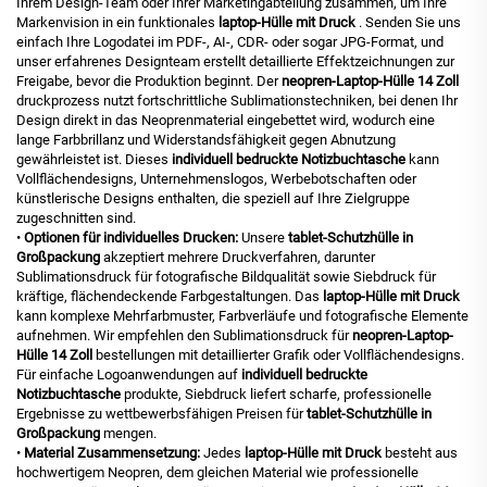
Ihrem Design-Team oder Ihrer Marketingabteilung zusammen, um Ihre
Markenvision in ein funktionales
laptop-Hülle mit Druck
. Senden Sie uns
einfach Ihre Logodatei im PDF-, AI-, CDR- oder sogar JPG-Format, und
unser erfahrenes Designteam erstellt detaillierte Effektzeichnungen zur
Freigabe, bevor die Produktion beginnt. Der
neopren-Laptop-Hülle 14 Zoll
druckprozess nutzt fortschrittliche Sublimationstechniken, bei denen Ihr
Design direkt in das Neoprenmaterial eingebettet wird, wodurch eine
lange Farbbrillanz und Widerstandsfähigkeit gegen Abnutzung
gewährleistet ist. Dieses
individuell bedruckte Notizbuchtasche
kann
Vollflächendesigns, Unternehmenslogos, Werbebotschaften oder
künstlerische Designs enthalten, die speziell auf Ihre Zielgruppe
zugeschnitten sind.
•
Optionen für individuelles Drucken:
Unsere
tablet-Schutzhülle in
Großpackung
akzeptiert mehrere Druckverfahren, darunter
Sublimationsdruck für fotografische Bildqualität sowie Siebdruck für
kräftige, flächendeckende Farbgestaltungen. Das
laptop-Hülle mit Druck
kann komplexe Mehrfarbmuster, Farbverläufe und fotografische Elemente
aufnehmen. Wir empfehlen den Sublimationsdruck für
neopren-Laptop-
Hülle 14 Zoll
bestellungen mit detaillierter Grafik oder Vollflächendesigns.
Für einfache Logoanwendungen auf
individuell bedruckte
Notizbuchtasche
produkte, Siebdruck liefert scharfe, professionelle
Ergebnisse zu wettbewerbsfähigen Preisen für
tablet-Schutzhülle in
Großpackung
mengen.
•
Material Zusammensetzung:
Jedes
laptop-Hülle mit Druck
besteht aus
hochwertigem Neopren, dem gleichen Material wie professionelle