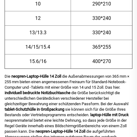
10
290*210
12
330*240
13/13.3
330*240
14/15/15.4
365*255
15.6/16
400*270
Die
neopren-Laptop-Hülle 14 Zoll
die Außenabmessungen von 365 mm ×
255 mm bieten einen angemessenen Freiraum für Standard-Notebook-
Computer und -Tablets mit einer Größe von 14 und 15 Zoll. Das hier.
individuell bedruckte Notizbuchtasche
die Größe berücksichtigt die
unterschiedlichen Gerätedicken verschiedener Hersteller bei
gleichzeitiger Bewahrung einer schützenden Passform. Bei der Auswahl
tablet-Schutzhülle in Großpackung
sie können sich für die Größe Ihres
Bestands oder Vertriebsprogramms entscheiden.
laptop-Hülle mit Druck
neoprenmaterial bietet eine leichte Dehnung, so dass jede Größe in der
Regel Geräte innerhalb eines Bildschirmgrößenbereichs von einem Zoll
passen kann. Die
neopren-Laptop-Hülle 14 Zoll
die aufgeführten
Abmessungen stellen den internen nutzbaren Raum dar, wodurch