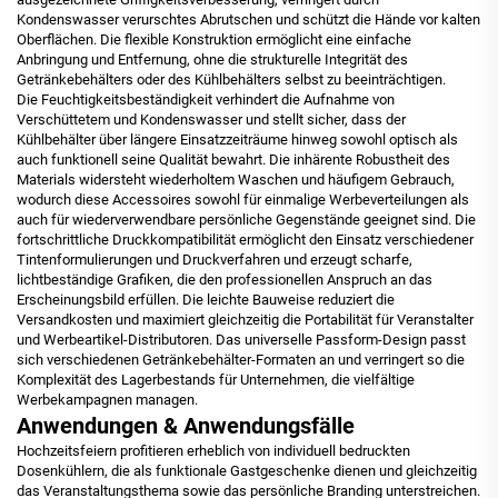
Kondenswasser verurschtes Abrutschen und schützt die Hände vor kalten
Oberflächen. Die flexible Konstruktion ermöglicht eine einfache
Anbringung und Entfernung, ohne die strukturelle Integrität des
Getränkebehälters oder des Kühlbehälters selbst zu beeinträchtigen.
Die Feuchtigkeitsbeständigkeit verhindert die Aufnahme von
Verschüttetem und Kondenswasser und stellt sicher, dass der
Kühlbehälter über längere Einsatzzeiträume hinweg sowohl optisch als
auch funktionell seine Qualität bewahrt. Die inhärente Robustheit des
Materials widersteht wiederholtem Waschen und häufigem Gebrauch,
wodurch diese Accessoires sowohl für einmalige Werbeverteilungen als
auch für wiederverwendbare persönliche Gegenstände geeignet sind. Die
fortschrittliche Druckkompatibilität ermöglicht den Einsatz verschiedener
Tintenformulierungen und Druckverfahren und erzeugt scharfe,
lichtbeständige Grafiken, die den professionellen Anspruch an das
Erscheinungsbild erfüllen. Die leichte Bauweise reduziert die
Versandkosten und maximiert gleichzeitig die Portabilität für Veranstalter
und Werbeartikel-Distributoren. Das universelle Passform-Design passt
sich verschiedenen Getränkebehälter-Formaten an und verringert so die
Komplexität des Lagerbestands für Unternehmen, die vielfältige
Werbekampagnen managen.
Anwendungen & Anwendungsfälle
Hochzeitsfeiern profitieren erheblich von individuell bedruckten
Dosenkühlern, die als funktionale Gastgeschenke dienen und gleichzeitig
das Veranstaltungsthema sowie das persönliche Branding unterstreichen.