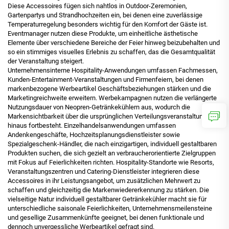
Diese Accessoires fügen sich nahtlos in Outdoor-Zeremonien,
Gartenpartys und Strandhochzeiten ein, bei denen eine zuverlässige
Temperaturregelung besonders wichtig für den Komfort der Gäste ist.
Eventmanager nutzen diese Produkte, um einheitliche ästhetische
Elemente über verschiedene Bereiche der Feier hinweg beizubehalten und
so ein stimmiges visuelles Erlebnis zu schaffen, das die Gesamtqualität
der Veranstaltung steigert.
Unternehmensinterne Hospitality-Anwendungen umfassen Fachmessen,
Kunden-Entertainment-Veranstaltungen und Firmenfeiern, bei denen
markenbezogene Werbeartikel Geschäftsbeziehungen stärken und die
Marketingreichweite erweitern. Werbekampagnen nutzen die verlängerte
Nutzungsdauer von Neopren-Getränkekühlern aus, wodurch die
Markensichtbarkeit über die ursprünglichen Verteilungsveranstaltungen
hinaus fortbesteht. Einzelhandelsanwendungen umfassen
Andenkengeschäfte, Hochzeitsplanungsdienstleister sowie
Spezialgeschenk-Händler, die nach einzigartigen, individuell gestaltbaren
Produkten suchen, die sich gezielt an verbraucherorientierte Zielgruppen
mit Fokus auf Feierlichkeiten richten. Hospitality-Standorte wie Resorts,
Veranstaltungszentren und Catering-Dienstleister integrieren diese
Accessoires in ihr Leistungsangebot, um zusätzlichen Mehrwert zu
schaffen und gleichzeitig die Markenwiedererkennung zu stärken. Die
vielseitige Natur individuell gestaltbarer Getränkekühler macht sie für
unterschiedliche saisonale Feierlichkeiten, Unternehmensmeilensteine
und gesellige Zusammenkünfte geeignet, bei denen funktionale und
dennoch unvergessliche Werbeartikel gefragt sind.