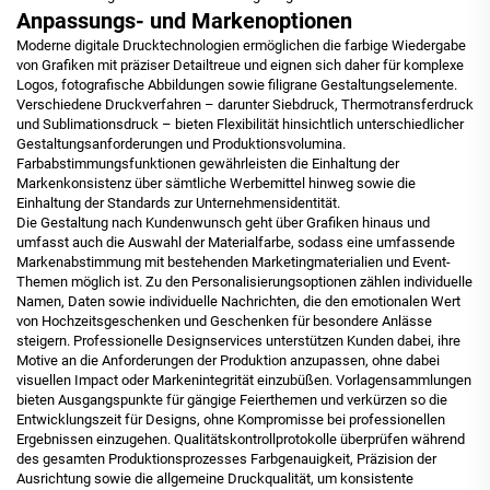
Anpassungs- und Markenoptionen
Moderne digitale Drucktechnologien ermöglichen die farbige Wiedergabe
von Grafiken mit präziser Detailtreue und eignen sich daher für komplexe
Logos, fotografische Abbildungen sowie filigrane Gestaltungselemente.
Verschiedene Druckverfahren – darunter Siebdruck, Thermotransferdruck
und Sublimationsdruck – bieten Flexibilität hinsichtlich unterschiedlicher
Gestaltungsanforderungen und Produktionsvolumina.
Farbabstimmungsfunktionen gewährleisten die Einhaltung der
Markenkonsistenz über sämtliche Werbemittel hinweg sowie die
Einhaltung der Standards zur Unternehmensidentität.
Die Gestaltung nach Kundenwunsch geht über Grafiken hinaus und
umfasst auch die Auswahl der Materialfarbe, sodass eine umfassende
Markenabstimmung mit bestehenden Marketingmaterialien und Event-
Themen möglich ist. Zu den Personalisierungsoptionen zählen individuelle
Namen, Daten sowie individuelle Nachrichten, die den emotionalen Wert
von Hochzeitsgeschenken und Geschenken für besondere Anlässe
steigern. Professionelle Designservices unterstützen Kunden dabei, ihre
Motive an die Anforderungen der Produktion anzupassen, ohne dabei
visuellen Impact oder Markenintegrität einzubüßen. Vorlagensammlungen
bieten Ausgangspunkte für gängige Feierthemen und verkürzen so die
Entwicklungszeit für Designs, ohne Kompromisse bei professionellen
Ergebnissen einzugehen. Qualitätskontrollprotokolle überprüfen während
des gesamten Produktionsprozesses Farbgenauigkeit, Präzision der
Ausrichtung sowie die allgemeine Druckqualität, um konsistente