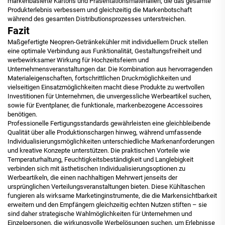
markenbasierte Kartons und Präsentationsmaterialien, die das gesamte
Produkterlebnis verbessern und gleichzeitig die Markenbotschaft
während des gesamten Distributionsprozesses unterstreichen.
Fazit
Maßgefertigte Neopren-Getränkekühler mit individuellem Druck stellen
eine optimale Verbindung aus Funktionalität, Gestaltungsfreiheit und
werbewirksamer Wirkung für Hochzeitsfeiern und
Unternehmensveranstaltungen dar. Die Kombination aus hervorragenden
Materialeigenschaften, fortschrittlichen Druckmöglichkeiten und
vielseitigen Einsatzmöglichkeiten macht diese Produkte zu wertvollen
Investitionen für Unternehmen, die unvergessliche Werbeartikel suchen,
sowie für Eventplaner, die funktionale, markenbezogene Accessoires
benötigen.
Professionelle Fertigungsstandards gewährleisten eine gleichbleibende
Qualität über alle Produktionschargen hinweg, während umfassende
Individualisierungsmöglichkeiten unterschiedliche Markenanforderungen
und kreative Konzepte unterstützen. Die praktischen Vorteile wie
Temperaturhaltung, Feuchtigkeitsbeständigkeit und Langlebigkeit
verbinden sich mit ästhetischen Individualisierungsoptionen zu
Werbeartikeln, die einen nachhaltigen Mehrwert jenseits der
ursprünglichen Verteilungsveranstaltungen bieten. Diese Kühltaschen
fungieren als wirksame Marketinginstrumente, die die Markensichtbarkeit
erweitern und den Empfängern gleichzeitig echten Nutzen stiften – sie
sind daher strategische Wahlmöglichkeiten für Unternehmen und
Einzelpersonen, die wirkungsvolle Werbelösungen suchen, um Erlebnisse