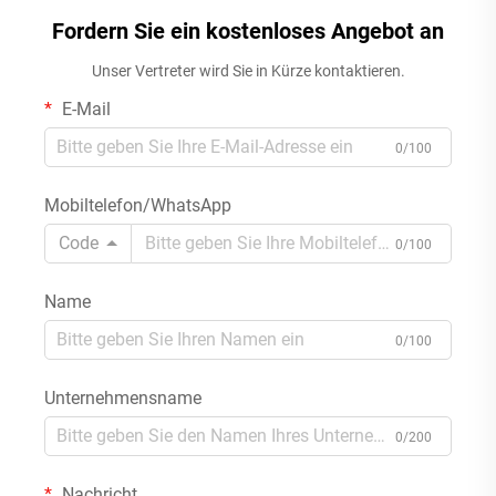
Reißverschluss-Make-up-
wasserdichte Toilettentasche
Fordern Sie ein kostenloses Angebot an
Tasche
als Organizer für Reisen
Unser Vertreter wird Sie in Kürze kontaktieren.
E-Mail
0/100
Mobiltelefon/WhatsApp
Code
0/100
Name
0/100
Unternehmensname
0/200
Nachricht