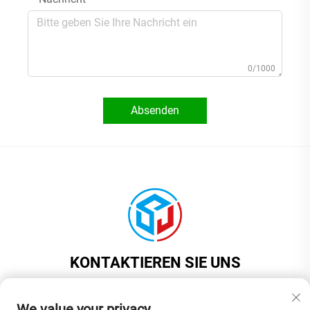
0/1000
Absenden
KONTAKTIEREN SIE UNS
Add: Zimmer 201, Gebäude 1, Nr. 17, Jinyuan-Straße, Stadtteil
Liaobu, Stadt Dongguan, Provinz Guangdong, China
We value your privacy