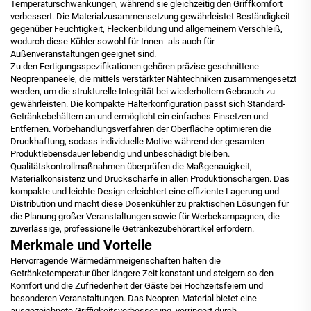
Temperaturschwankungen, während sie gleichzeitig den Griffkomfort
verbessert. Die Materialzusammensetzung gewährleistet Beständigkeit
gegenüber Feuchtigkeit, Fleckenbildung und allgemeinem Verschleiß,
wodurch diese Kühler sowohl für Innen- als auch für
Außenveranstaltungen geeignet sind.
Zu den Fertigungsspezifikationen gehören präzise geschnittene
Neoprenpaneele, die mittels verstärkter Nähtechniken zusammengesetzt
werden, um die strukturelle Integrität bei wiederholtem Gebrauch zu
gewährleisten. Die kompakte Halterkonfiguration passt sich Standard-
Getränkebehältern an und ermöglicht ein einfaches Einsetzen und
Entfernen. Vorbehandlungsverfahren der Oberfläche optimieren die
Druckhaftung, sodass individuelle Motive während der gesamten
Produktlebensdauer lebendig und unbeschädigt bleiben.
Qualitätskontrollmaßnahmen überprüfen die Maßgenauigkeit,
Materialkonsistenz und Druckschärfe in allen Produktionschargen. Das
kompakte und leichte Design erleichtert eine effiziente Lagerung und
Distribution und macht diese Dosenkühler zu praktischen Lösungen für
die Planung großer Veranstaltungen sowie für Werbekampagnen, die
zuverlässige, professionelle Getränkezubehörartikel erfordern.
Merkmale und Vorteile
Hervorragende Wärmedämmeigenschaften halten die
Getränketemperatur über längere Zeit konstant und steigern so den
Komfort und die Zufriedenheit der Gäste bei Hochzeitsfeiern und
besonderen Veranstaltungen. Das Neopren-Material bietet eine
ausgezeichnete Griffigkeitsverbesserung, verringert durch