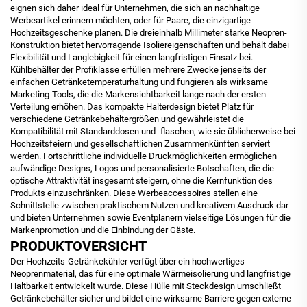
eignen sich daher ideal für Unternehmen, die sich an nachhaltige
Werbeartikel erinnern möchten, oder für Paare, die einzigartige
Hochzeitsgeschenke planen. Die dreieinhalb Millimeter starke Neopren-
Konstruktion bietet hervorragende Isoliereigenschaften und behält dabei
Flexibilität und Langlebigkeit für einen langfristigen Einsatz bei.
Kühlbehälter der Profiklasse erfüllen mehrere Zwecke jenseits der
einfachen Getränketemperaturhaltung und fungieren als wirksame
Marketing-Tools, die die Markensichtbarkeit lange nach der ersten
Verteilung erhöhen. Das kompakte Halterdesign bietet Platz für
verschiedene Getränkebehältergrößen und gewährleistet die
Kompatibilität mit Standarddosen und -flaschen, wie sie üblicherweise bei
Hochzeitsfeiern und gesellschaftlichen Zusammenkünften serviert
werden. Fortschrittliche individuelle Druckmöglichkeiten ermöglichen
aufwändige Designs, Logos und personalisierte Botschaften, die die
optische Attraktivität insgesamt steigern, ohne die Kernfunktion des
Produkts einzuschränken. Diese Werbeaccessoires stellen eine
Schnittstelle zwischen praktischem Nutzen und kreativem Ausdruck dar
und bieten Unternehmen sowie Eventplanern vielseitige Lösungen für die
Markenpromotion und die Einbindung der Gäste.
PRODUKTOVERSICHT
Der Hochzeits-Getränkekühler verfügt über ein hochwertiges
Neoprenmaterial, das für eine optimale Wärmeisolierung und langfristige
Haltbarkeit entwickelt wurde. Diese Hülle mit Steckdesign umschließt
Getränkebehälter sicher und bildet eine wirksame Barriere gegen externe