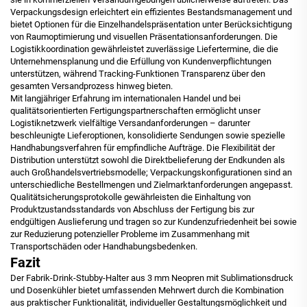
Verpackungsdesign erleichtert ein effizientes Bestandsmanagement und
bietet Optionen für die Einzelhandelspräsentation unter Berücksichtigung
von Raumoptimierung und visuellen Präsentationsanforderungen. Die
Logistikkoordination gewährleistet zuverlässige Liefertermine, die die
Unternehmensplanung und die Erfüllung von Kundenverpflichtungen
unterstützen, während Tracking-Funktionen Transparenz über den
gesamten Versandprozess hinweg bieten.
Mit langjähriger Erfahrung im internationalen Handel und bei
qualitätsorientierten Fertigungspartnerschaften ermöglicht unser
Logistiknetzwerk vielfältige Versandanforderungen – darunter
beschleunigte Lieferoptionen, konsolidierte Sendungen sowie spezielle
Handhabungsverfahren für empfindliche Aufträge. Die Flexibilität der
Distribution unterstützt sowohl die Direktbelieferung der Endkunden als
auch Großhandelsvertriebsmodelle; Verpackungskonfigurationen sind an
unterschiedliche Bestellmengen und Zielmarktanforderungen angepasst.
Qualitätsicherungsprotokolle gewährleisten die Einhaltung von
Produktzustandsstandards von Abschluss der Fertigung bis zur
endgültigen Auslieferung und tragen so zur Kundenzufriedenheit bei sowie
zur Reduzierung potenzieller Probleme im Zusammenhang mit
Transportschäden oder Handhabungsbedenken.
Fazit
Der Fabrik-Drink-Stubby-Halter aus 3 mm Neopren mit Sublimationsdruck
und Dosenkühler bietet umfassenden Mehrwert durch die Kombination
aus praktischer Funktionalität, individueller Gestaltungsmöglichkeit und