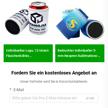
Individuelles Logo, 12-Unzen-
Bedruckter individueller 5-
Flaschenkühler,
mm-Neopren-Sublimations-
Sublimations-Blanko-
Schlauch-Getränkehalter
Neopren-Bierhülle, schlanke
(Stubby Holder) zur Kühlung
Dosenhülle, Stubby-Halter,
Fordern Sie ein kostenloses Angebot an
von Bierdosen mit OEM-Logo,
Stubbie-Halter
tragbar und wasserdicht
Unser Vertreter wird Sie in Kürze kontaktieren.
E-Mail
0/100