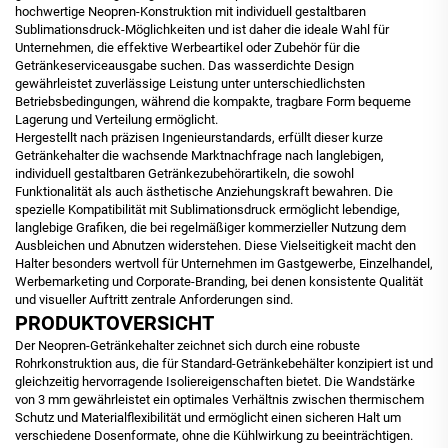
hochwertige Neopren-Konstruktion mit individuell gestaltbaren
Sublimationsdruck-Möglichkeiten und ist daher die ideale Wahl für
Unternehmen, die effektive Werbeartikel oder Zubehör für die
Getränkeserviceausgabe suchen. Das wasserdichte Design
gewährleistet zuverlässige Leistung unter unterschiedlichsten
Betriebsbedingungen, während die kompakte, tragbare Form bequeme
Lagerung und Verteilung ermöglicht.
Hergestellt nach präzisen Ingenieurstandards, erfüllt dieser kurze
Getränkehalter die wachsende Marktnachfrage nach langlebigen,
individuell gestaltbaren Getränkezubehörartikeln, die sowohl
Funktionalität als auch ästhetische Anziehungskraft bewahren. Die
spezielle Kompatibilität mit Sublimationsdruck ermöglicht lebendige,
langlebige Grafiken, die bei regelmäßiger kommerzieller Nutzung dem
Ausbleichen und Abnutzen widerstehen. Diese Vielseitigkeit macht den
Halter besonders wertvoll für Unternehmen im Gastgewerbe, Einzelhandel,
Werbemarketing und Corporate-Branding, bei denen konsistente Qualität
und visueller Auftritt zentrale Anforderungen sind.
PRODUKTOVERSICHT
Der Neopren-Getränkehalter zeichnet sich durch eine robuste
Rohrkonstruktion aus, die für Standard-Getränkebehälter konzipiert ist und
gleichzeitig hervorragende Isoliereigenschaften bietet. Die Wandstärke
von 3 mm gewährleistet ein optimales Verhältnis zwischen thermischem
Schutz und Materialflexibilität und ermöglicht einen sicheren Halt um
verschiedene Dosenformate, ohne die Kühlwirkung zu beeinträchtigen.