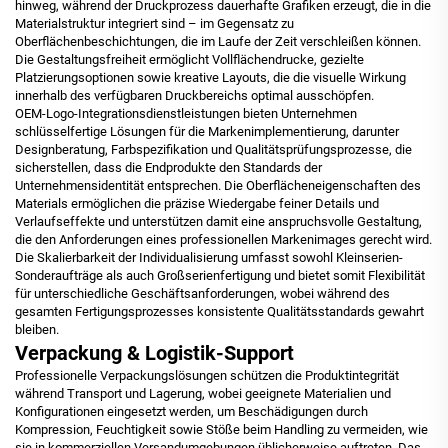
hinweg, während der Druckprozess dauerhafte Grafiken erzeugt, die in die
Materialstruktur integriert sind – im Gegensatz zu
Oberflächenbeschichtungen, die im Laufe der Zeit verschleißen können.
Die Gestaltungsfreiheit ermöglicht Vollflächendrucke, gezielte
Platzierungsoptionen sowie kreative Layouts, die die visuelle Wirkung
innerhalb des verfügbaren Druckbereichs optimal ausschöpfen.
OEM-Logo-Integrationsdienstleistungen bieten Unternehmen
schlüsselfertige Lösungen für die Markenimplementierung, darunter
Designberatung, Farbspezifikation und Qualitätsprüfungsprozesse, die
sicherstellen, dass die Endprodukte den Standards der
Unternehmensidentität entsprechen. Die Oberflächeneigenschaften des
Materials ermöglichen die präzise Wiedergabe feiner Details und
Verlaufseffekte und unterstützen damit eine anspruchsvolle Gestaltung,
die den Anforderungen eines professionellen Markenimages gerecht wird.
Die Skalierbarkeit der Individualisierung umfasst sowohl Kleinserien-
Sonderaufträge als auch Großserienfertigung und bietet somit Flexibilität
für unterschiedliche Geschäftsanforderungen, wobei während des
gesamten Fertigungsprozesses konsistente Qualitätsstandards gewahrt
bleiben.
Verpackung & Logistik-Support
Professionelle Verpackungslösungen schützen die Produktintegrität
während Transport und Lagerung, wobei geeignete Materialien und
Konfigurationen eingesetzt werden, um Beschädigungen durch
Kompression, Feuchtigkeit sowie Stöße beim Handling zu vermeiden, wie
sie in kommerziellen Versandumgebungen üblicherweise auftreten. Das