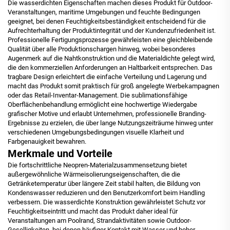
Die wasserdichten Eigenschaften machen dieses Produkt für Outdoor-
Veranstaltungen, maritime Umgebungen und feuchte Bedingungen
geeignet, bei denen Feuchtigkeitsbeständigkeit entscheidend für die
Aufrechterhaltung der Produktintegrität und der Kundenzufriedenheit ist.
Professionelle Fertigungsprozesse gewährleisten eine gleichbleibende
Qualität über alle Produktionschargen hinweg, wobei besonderes
Augenmerk auf die Nahtkonstruktion und die Materialdichte gelegt wird,
die den kommerziellen Anforderungen an Haltbarkeit entsprechen. Das
tragbare Design erleichtert die einfache Verteilung und Lagerung und
macht das Produkt somit praktisch für groß angelegte Werbekampagnen
oder das Retail-Inventar-Management. Die sublimationsfähige
Oberflächenbehandlung ermöglicht eine hochwertige Wiedergabe
grafischer Motive und erlaubt Unternehmen, professionelle Branding-
Ergebnisse zu erzielen, die über lange Nutzungszeiträume hinweg unter
verschiedenen Umgebungsbedingungen visuelle Klarheit und
Farbgenauigkeit bewahren.
Merkmale und Vorteile
Die fortschrittliche Neopren-Materialzusammensetzung bietet
außergewöhnliche Wärmeisolierungseigenschaften, die die
Getränketemperatur über längere Zeit stabil halten, die Bildung von
Kondenswasser reduzieren und den Benutzerkomfort beim Handling
verbessern. Die wasserdichte Konstruktion gewährleistet Schutz vor
Feuchtigkeitseintritt und macht das Produkt daher ideal für
Veranstaltungen am Poolrand, Strandaktivitäten sowie Outdoor-
Geselligkeiten, bei denen häufiger Kontakt mit Wasser und hoher