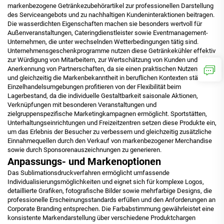
markenbezogene Getränkezubehörartikel zur professionellen Darstellung
des Serviceangebots und zu nachhaltigen Kundeninteraktionen beitragen.
Die wasserdichten Eigenschaften machen sie besonders wertvoll für
Außenveranstaltungen, Cateringdienstleister sowie Eventmanagement-
Unternehmen, die unter wechselnden Wetterbedingungen tätig sind.
Unternehmensgeschenkprogramme nutzen diese Getränkekühler effektiv
zur Würdigung von Mitarbeitern, zur Wertschätzung von Kunden und zur
Anerkennung von Partnerschaften, da sie einen praktischen Nutzen bieten
und gleichzeitig die Markenbekanntheit in beruflichen Kontexten stärken.
Einzelhandelsumgebungen profitieren von der Flexibilität beim
Lagerbestand, da die individuelle Gestaltbarkeit saisonale Aktionen,
Verknüpfungen mit besonderen Veranstaltungen und
zielgruppenspezifische Marketingkampagnen ermöglicht. Sportstätten,
Unterhaltungseinrichtungen und Freizeitzentren setzen diese Produkte ein,
um das Erlebnis der Besucher zu verbessern und gleichzeitig zusätzliche
Einnahmequellen durch den Verkauf von markenbezogener Merchandise
sowie durch Sponsorenauszeichnungen zu generieren.
Anpassungs- und Markenoptionen
Das Sublimationsdruckverfahren ermöglicht umfassende
Individualisierungsmöglichkeiten und eignet sich für komplexe Logos,
detaillierte Grafiken, fotografische Bilder sowie mehrfarbige Designs, die
professionelle Erscheinungsstandards erfüllen und den Anforderungen an
Corporate Branding entsprechen. Die Farbabstimmung gewährleistet eine
konsistente Markendarstellung über verschiedene Produktchargen