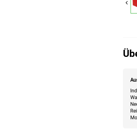
Üb
Au
Ind
Wa
Neo
Rei
Mod