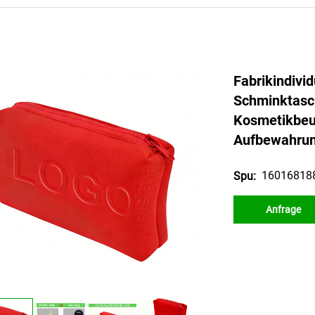
Fabrikindivi
Schminktasch
Kosmetikbeut
Aufbewahrung
16016818
Spu:
Anfrage