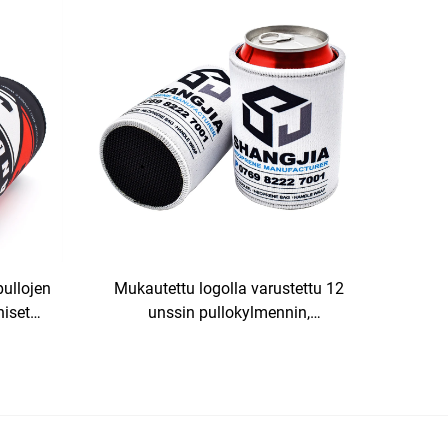
olutpurkille, OEM-logolla, kantava ja
vedenpitävä jäähdytyskotelo
pullojen
Mukautettu logolla varustettu 12
niset
unssin pullokylmennin,
llojen
sublimaatiotulosteinen tyhjä
tubby-
neopreeninen olutkäsittelykansio,
ohut tölkkikansio, tölkkien pidin
(stubby holder), tölkkien pitimet