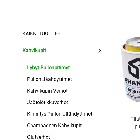
KAIKKI TUOTTEET
Kahvikupit
Lyhyt Pullonpitimet
Pullon Jäähdyttimet
Kahvikupin Verhot
Jäätelötikkuverhot
Kiinnitys Pullon Jäähdyttimet
Tila
Champagnen Kahvikupit
pu
neopre
Olutverhot