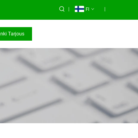
FI
nki Tarjous