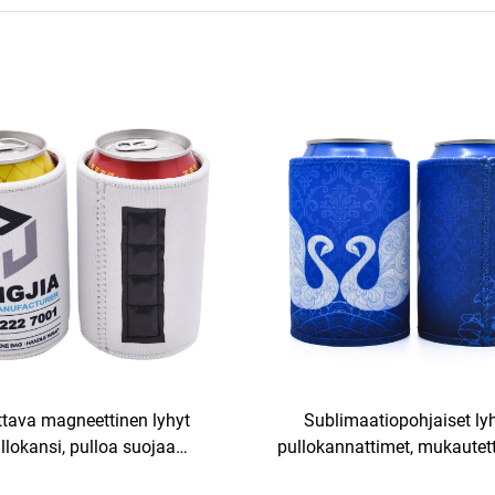
ttava magneettinen lyhyt
Sublimaatiopohjaiset ly
llokansi, pulloa suojaa
pullokannattimet, mukautett
eninen kansi, pulloa suojaa
330 ml metallinen lyh