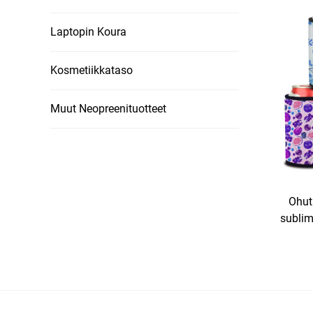
Laptopin Koura
Kosmetiikkataso
Muut Neopreenituotteet
Ohut
sublim
mukaut
olutp