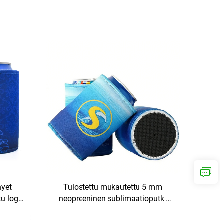
hyet
Tulostettu mukautettu 5 mm
u logo,
neopreeninen sublimaatioputki
yt
juomakannen pidin (stubby holder)