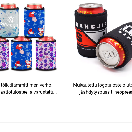
magneettinen kansi
pullokylmennin
 tölkkilämmittimen verho,
Mukautettu logotuloste olut
aatiotulosteella varustettu,
jäähdytyspussit, neopree
ettu ja henkilöity kuivattu
pullokotelot, ohut kaljapu
ullojen verhot, eristettyjä
jäähdytin, magneettinen s
tölkkilämmittimiä
pidin