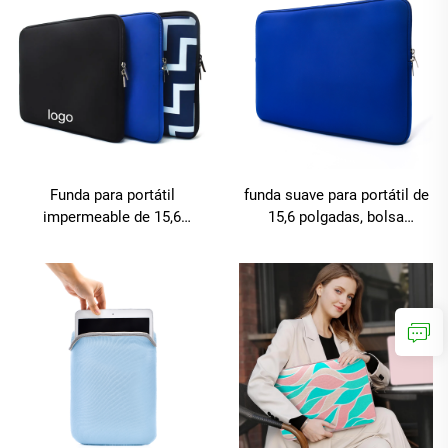
Funda para portátil
funda suave para portátil de
impermeable de 15,6
15,6 polgadas, bolsa
polgadas, funda suave para
protectora para transporte
ordenador portátil, cobertura
con logotipo personalizado,
protectora, bolsa de
funda de neopreno para
transporte, logotipo
portátil
personalizado, funda de
neopreno para portátil