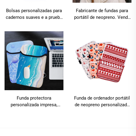
Bolsas personalizadas para
Fabricante de fundas para
cadernos suaves e a prueba
portátil de neopreno. Venda
de choques, fundas de
ao por maior de fundas para
neopreno para portátil, bolsa
portátil en bruto. Fundas
duradeira para tableta
para portátil resistentes á
auga
Funda protectora
Funda de ordenador portátil
personalizada impresa,
de neopreno personalizada
funda para portátil de 14
co logotipo da fábrica, de 13
polgadas a prueba de
e 15,6 polgadas — Estilo
choques, fundas para
empresarial e para viaxes,
portátil en neopreno en
impermeable, duradeira,