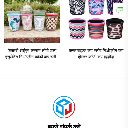
फैक्टरी ओईएम कस्टम लोगो वाला
कस्टमाइज़्ड कप स्लीव निओप्रीन कप
इंसुलेटेड निओप्रीन कॉफी कप स्लीव,
होल्डर कॉफी कप कूज़ीज़
रीयूज़ेबल आइस्ड बेवरेज होल्डर,
सबलिमेशन प्रिंटिंग कप कूलर
हमसे संपर्क करें