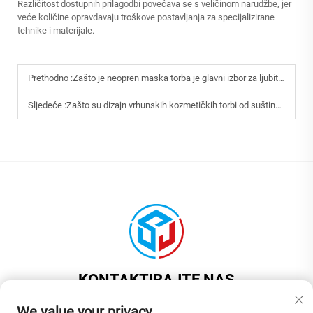
Različitost dostupnih prilagodbi povećava se s veličinom narudžbe, jer
veće količine opravdavaju troškove postavljanja za specijalizirane
tehnike i materijale.
Prethodno :
Zašto je neopren maska torba je glavni izbor za ljubitelje putovanja danas.
Sljedeće :
Zašto su dizajn vrhunskih kozmetičkih torbi od suštinskog značaja za luksuzne kozmetičke marke.
KONTAKTIRAJTE NAS
Add: U skladu s člankom 3. stavkom 1.
We value your privacy