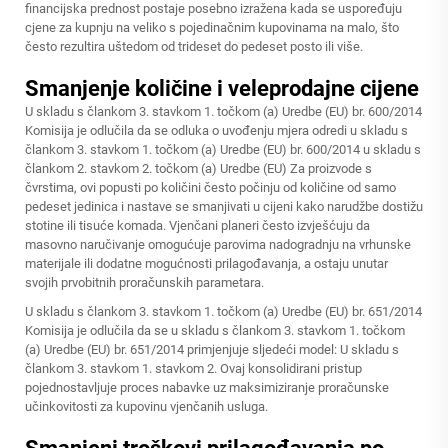
financijska prednost postaje posebno izražena kada se uspoređuju
cjene za kupnju na veliko s pojedinačnim kupovinama na malo, što
često rezultira uštedom od trideset do pedeset posto ili više.
Smanjenje količine i veleprodajne cijene
U skladu s člankom 3. stavkom 1. točkom (a) Uredbe (EU) br. 600/2014
Komisija je odlučila da se odluka o uvođenju mjera odredi u skladu s
člankom 3. stavkom 1. točkom (a) Uredbe (EU) br. 600/2014 u skladu s
člankom 2. stavkom 2. točkom (a) Uredbe (EU) Za proizvode s
čvrstima, ovi popusti po količini često počinju od količine od samo
pedeset jedinica i nastave se smanjivati u cijeni kako narudžbe dostižu
stotine ili tisuće komada. Vjenčani planeri često izvješćuju da
masovno naručivanje omogućuje parovima nadogradnju na vrhunske
materijale ili dodatne mogućnosti prilagođavanja, a ostaju unutar
svojih prvobitnih proračunskih parametara.
U skladu s člankom 3. stavkom 1. točkom (a) Uredbe (EU) br. 651/2014
Komisija je odlučila da se u skladu s člankom 3. stavkom 1. točkom
(a) Uredbe (EU) br. 651/2014 primjenjuje sljedeći model: U skladu s
člankom 3. stavkom 1. stavkom 2. Ovaj konsolidirani pristup
pojednostavljuje proces nabavke uz maksimiziranje proračunske
učinkovitosti za kupovinu vjenčanih usluga.