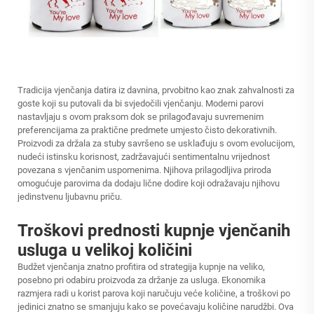
Tradicija vjenčanja datira iz davnina, prvobitno kao znak zahvalnosti za
goste koji su putovali da bi svjedočili vjenčanju. Moderni parovi
nastavljaju s ovom praksom dok se prilagođavaju suvremenim
preferencijama za praktične predmete umjesto čisto dekorativnih.
Proizvodi za držala za stuby savršeno se usklađuju s ovom evolucijom,
nudeći istinsku korisnost, zadržavajući sentimentalnu vrijednost
povezana s vjenčanim uspomenima. Njihova prilagodljiva priroda
omogućuje parovima da dodaju lične dodire koji odražavaju njihovu
jedinstvenu ljubavnu priču.
Troškovi prednosti kupnje vjenčanih
usluga u velikoj količini
Budžet vjenčanja znatno profitira od strategija kupnje na veliko,
posebno pri odabiru proizvoda za držanje za usluga. Ekonomika
razmjera radi u korist parova koji naručuju veće količine, a troškovi po
jedinici znatno se smanjuju kako se povećavaju količine narudžbi. Ova