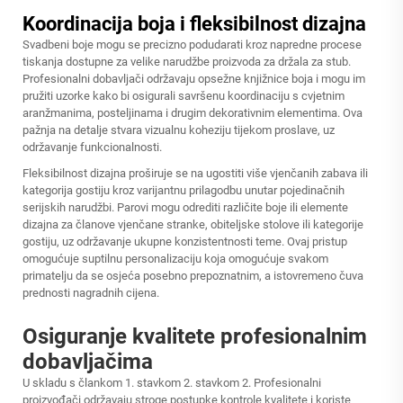
Koordinacija boja i fleksibilnost dizajna
Svadbeni boje mogu se precizno podudarati kroz napredne procese
tiskanja dostupne za velike narudžbe proizvoda za držala za stub.
Profesionalni dobavljači održavaju opsežne knjižnice boja i mogu im
pružiti uzorke kako bi osigurali savršenu koordinaciju s cvjetnim
aranžmanima, posteljinama i drugim dekorativnim elementima. Ova
pažnja na detalje stvara vizualnu koheziju tijekom proslave, uz
održavanje funkcionalnosti.
Fleksibilnost dizajna proširuje se na ugostiti više vjenčanih zabava ili
kategorija gostiju kroz varijantnu prilagodbu unutar pojedinačnih
serijskih narudžbi. Parovi mogu odrediti različite boje ili elemente
dizajna za članove vjenčane stranke, obiteljske stolove ili kategorije
gostiju, uz održavanje ukupne konzistentnosti teme. Ovaj pristup
omogućuje suptilnu personalizaciju koja omogućuje svakom
primatelju da se osjeća posebno prepoznatnim, a istovremeno čuva
prednosti nagradnih cijena.
Osiguranje kvalitete profesionalnim
dobavljačima
U skladu s člankom 1. stavkom 2. stavkom 2. Profesionalni
proizvođači održavaju stroge postupke kontrole kvalitete i koriste