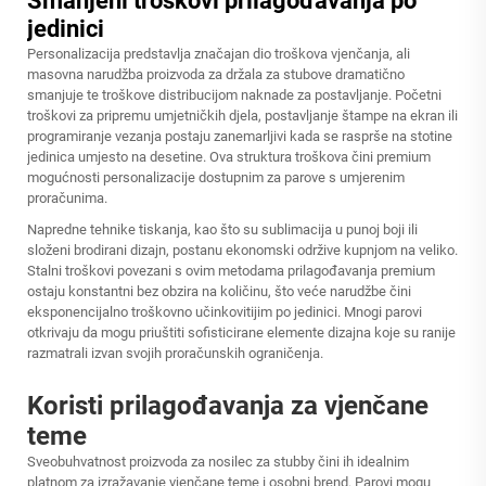
Smanjeni troškovi prilagođavanja po
jedinici
Personalizacija predstavlja značajan dio troškova vjenčanja, ali
masovna narudžba proizvoda za držala za stubove dramatično
smanjuje te troškove distribucijom naknade za postavljanje. Početni
troškovi za pripremu umjetničkih djela, postavljanje štampe na ekran ili
programiranje vezanja postaju zanemarljivi kada se rasprše na stotine
jedinica umjesto na desetine. Ova struktura troškova čini premium
mogućnosti personalizacije dostupnim za parove s umjerenim
proračunima.
Napredne tehnike tiskanja, kao što su sublimacija u punoj boji ili
složeni brodirani dizajn, postanu ekonomski održive kupnjom na veliko.
Stalni troškovi povezani s ovim metodama prilagođavanja premium
ostaju konstantni bez obzira na količinu, što veće narudžbe čini
eksponencijalno troškovno učinkovitijim po jedinici. Mnogi parovi
otkrivaju da mogu priuštiti sofisticirane elemente dizajna koje su ranije
razmatrali izvan svojih proračunskih ograničenja.
Koristi prilagođavanja za vjenčane
teme
Sveobuhvatnost proizvoda za nosilec za stubby čini ih idealnim
platnom za izražavanje vjenčane teme i osobni brend. Parovi mogu