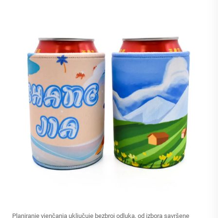
Planiranje vjenčanja uključuje bezbroj odluka, od izbora savršene