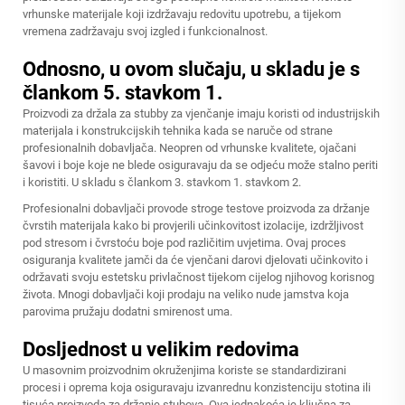
vrhunske materijale koji izdržavaju redovitu upotrebu, a tijekom
vremena zadržavaju svoj izgled i funkcionalnost.
Odnosno, u ovom slučaju, u skladu je s
člankom 5. stavkom 1.
Proizvodi za držala za stubby za vjenčanje imaju koristi od industrijskih
materijala i konstrukcijskih tehnika kada se naruče od strane
profesionalnih dobavljača. Neopren od vrhunske kvalitete, ojačani
šavovi i boje koje ne blede osiguravaju da se odjeću može stalno periti
i koristiti. U skladu s člankom 3. stavkom 1. stavkom 2.
Profesionalni dobavljači provode stroge testove proizvoda za držanje
čvrstih materijala kako bi provjerili učinkovitost izolacije, izdržljivost
pod stresom i čvrstoću boje pod različitim uvjetima. Ovaj proces
osiguranja kvalitete jamči da će vjenčani darovi djelovati učinkovito i
održavati svoju estetsku privlačnost tijekom cijelog njihovog korisnog
života. Mnogi dobavljači koji prodaju na veliko nude jamstva koja
parovima pružaju dodatni smirenost uma.
Dosljednost u velikim redovima
U masovnim proizvodnim okruženjima koriste se standardizirani
procesi i oprema koja osiguravaju izvanrednu konzistenciju stotina ili
tisuća proizvoda za držanje stubova. Ova jednakoća je ključna za