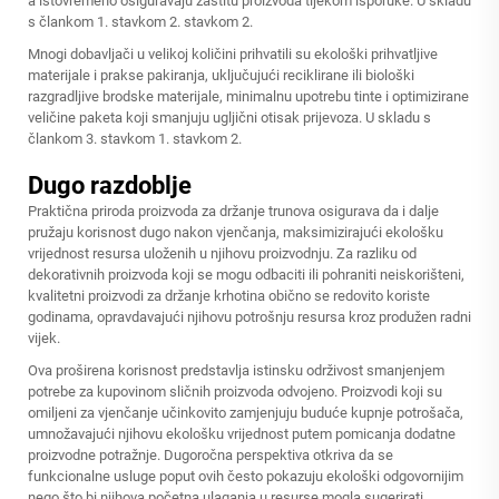
a istovremeno osiguravaju zaštitu proizvoda tijekom isporuke. U skladu
s člankom 1. stavkom 2. stavkom 2.
Mnogi dobavljači u velikoj količini prihvatili su ekološki prihvatljive
materijale i prakse pakiranja, uključujući reciklirane ili biološki
razgradljive brodske materijale, minimalnu upotrebu tinte i optimizirane
veličine paketa koji smanjuju ugljični otisak prijevoza. U skladu s
člankom 3. stavkom 1. stavkom 2.
Dugo razdoblje
Praktična priroda proizvoda za držanje trunova osigurava da i dalje
pružaju korisnost dugo nakon vjenčanja, maksimizirajući ekološku
vrijednost resursa uloženih u njihovu proizvodnju. Za razliku od
dekorativnih proizvoda koji se mogu odbaciti ili pohraniti neiskorišteni,
kvalitetni proizvodi za držanje krhotina obično se redovito koriste
godinama, opravdavajući njihovu potrošnju resursa kroz produžen radni
vijek.
Ova proširena korisnost predstavlja istinsku održivost smanjenjem
potrebe za kupovinom sličnih proizvoda odvojeno. Proizvodi koji su
omiljeni za vjenčanje učinkovito zamjenjuju buduće kupnje potrošača,
umnožavajući njihovu ekološku vrijednost putem pomicanja dodatne
proizvodne potražnje. Dugoročna perspektiva otkriva da se
funkcionalne usluge poput ovih često pokazuju ekološki odgovornijim
nego što bi njihova početna ulaganja u resurse mogla sugerirati.