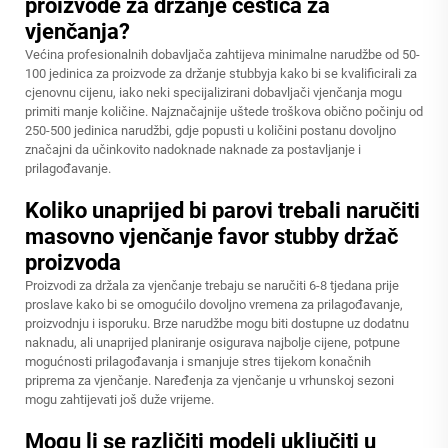
proizvode za držanje čestica za
vjenčanja?
Većina profesionalnih dobavljača zahtijeva minimalne narudžbe od 50-
100 jedinica za proizvode za držanje stubbyja kako bi se kvalificirali za
cjenovnu cijenu, iako neki specijalizirani dobavljači vjenčanja mogu
primiti manje količine. Najznačajnije uštede troškova obično počinju od
250-500 jedinica narudžbi, gdje popusti u količini postanu dovoljno
značajni da učinkovito nadoknade naknade za postavljanje i
prilagođavanje.
Koliko unaprijed bi parovi trebali naručiti
masovno vjenčanje favor stubby držač
proizvoda
Proizvodi za držala za vjenčanje trebaju se naručiti 6-8 tjedana prije
proslave kako bi se omogućilo dovoljno vremena za prilagođavanje,
proizvodnju i isporuku. Brze narudžbe mogu biti dostupne uz dodatnu
naknadu, ali unaprijed planiranje osigurava najbolje cijene, potpune
mogućnosti prilagođavanja i smanjuje stres tijekom konačnih
priprema za vjenčanje. Naređenja za vjenčanje u vrhunskoj sezoni
mogu zahtijevati još duže vrijeme.
Mogu li se različiti modeli uključiti u