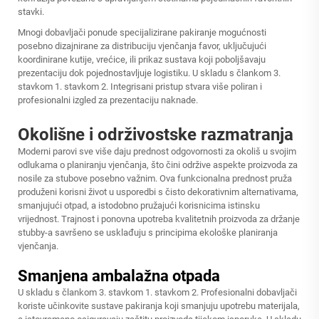
stavki.
Mnogi dobavljači ponude specijalizirane pakiranje mogućnosti
posebno dizajnirane za distribuciju vjenčanja favor, uključujući
koordinirane kutije, vrećice, ili prikaz sustava koji poboljšavaju
prezentaciju dok pojednostavljuje logistiku. U skladu s člankom 3.
stavkom 1. stavkom 2. Integrisani pristup stvara više poliran i
profesionalni izgled za prezentaciju naknade.
Okolišne i održivostske razmatranja
Moderni parovi sve više daju prednost odgovornosti za okoliš u svojim
odlukama o planiranju vjenčanja, što čini održive aspekte proizvoda za
nosile za stubove posebno važnim. Ova funkcionalna prednost pruža
produženi korisni život u usporedbi s čisto dekorativnim alternativama,
smanjujući otpad, a istodobno pružajući korisnicima istinsku
vrijednost. Trajnost i ponovna upotreba kvalitetnih proizvoda za držanje
stubby-a savršeno se usklađuju s principima ekološke planiranja
vjenčanja.
Smanjena ambalažna otpada
U skladu s člankom 3. stavkom 1. stavkom 2. Profesionalni dobavljači
koriste učinkovite sustave pakiranja koji smanjuju upotrebu materijala,