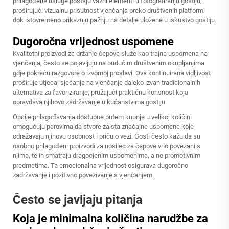
prilagođene usluge postaju važni elementi u fotografiranju gostiju,
proširujući vizualnu prisutnost vjenčanja preko društvenih platformi
dok istovremeno prikazuju pažnju na detalje uložene u iskustvo gostiju.
Dugoročna vrijednost uspomene
Kvalitetni proizvodi za držanje čepova služe kao trajna uspomena na
vjenčanja, često se pojavljuju na budućim društvenim okupljanjima
gdje pokreću razgovore o izvornoj proslavi. Ova kontinuirana vidljivost
proširuje utjecaj sjećanja na vjenčanje daleko izvan tradicionalnih
alternativa za favoriziranje, pružajući praktičnu korisnost koja
opravdava njihovo zadržavanje u kućanstvima gostiju.
Opcije prilagođavanja dostupne putem kupnje u velikoj količini
omogućuju parovima da stvore zaista značajne uspomene koje
odražavaju njihovu osobnost i priču o vezi. Gosti često kažu da su
osobno prilagođeni proizvodi za nosilec za čepove vrlo povezani s
njima, te ih smatraju dragocjenim uspomenima, a ne promotivnim
predmetima. Ta emocionalna vrijednost osigurava dugoročno
zadržavanje i pozitivno povezivanje s vjenčanjem.
Često se javljaju pitanja
Koja je minimalna količina narudžbe za