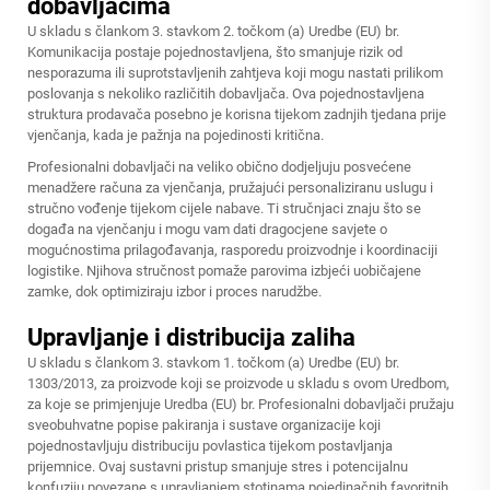
dobavljačima
U skladu s člankom 3. stavkom 2. točkom (a) Uredbe (EU) br.
Komunikacija postaje pojednostavljena, što smanjuje rizik od
nesporazuma ili suprotstavljenih zahtjeva koji mogu nastati prilikom
poslovanja s nekoliko različitih dobavljača. Ova pojednostavljena
struktura prodavača posebno je korisna tijekom zadnjih tjedana prije
vjenčanja, kada je pažnja na pojedinosti kritična.
Profesionalni dobavljači na veliko obično dodjeljuju posvećene
menadžere računa za vjenčanja, pružajući personaliziranu uslugu i
stručno vođenje tijekom cijele nabave. Ti stručnjaci znaju što se
događa na vjenčanju i mogu vam dati dragocjene savjete o
mogućnostima prilagođavanja, rasporedu proizvodnje i koordinaciji
logistike. Njihova stručnost pomaže parovima izbjeći uobičajene
zamke, dok optimiziraju izbor i proces narudžbe.
Upravljanje i distribucija zaliha
U skladu s člankom 3. stavkom 1. točkom (a) Uredbe (EU) br.
1303/2013, za proizvode koji se proizvode u skladu s ovom Uredbom,
za koje se primjenjuje Uredba (EU) br. Profesionalni dobavljači pružaju
sveobuhvatne popise pakiranja i sustave organizacije koji
pojednostavljuju distribuciju povlastica tijekom postavljanja
prijemnice. Ovaj sustavni pristup smanjuje stres i potencijalnu
konfuziju povezane s upravljanjem stotinama pojedinačnih favoritnih