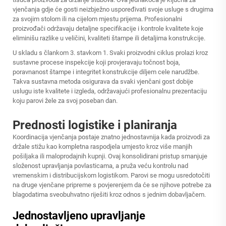
vjenčanja gdje će gosti neizbježno uspoređivati svoje usluge s drugima
za svojim stolom ili na cijelom mjestu prijema. Profesionalni
proizvođači održavaju detaljne specifikacije i kontrole kvalitete koje
eliminišu razlike u veličini, kvaliteti štampe ili detaljima konstrukcije.
U skladu s člankom 3. stavkom 1. Svaki proizvodni ciklus prolazi kroz
sustavne procese inspekcije koji provjeravaju točnost boja,
poravnanost štampe i integritet konstrukcije diljem cele narudžbe.
Takva sustavna metoda osigurava da svaki vjenčani gost dobije
uslugu iste kvalitete i izgleda, održavajući profesionalnu prezentaciju
koju parovi žele za svoj poseban dan.
Prednosti logistike i planiranja
Koordinacija vjenčanja postaje znatno jednostavnija kada proizvodi za
držale stižu kao kompletna raspodjela umjesto kroz više manjih
pošiljaka ili maloprodajnih kupnji. Ovaj konsolidirani pristup smanjuje
složenost upravljanja povlasticama, a pruža veću kontrolu nad
vremenskim i distribucijskom logistikom. Parovi se mogu usredotočiti
na druge vjenčane pripreme s povjerenjem da će se njihove potrebe za
blagodatima sveobuhvatno riješiti kroz odnos s jednim dobavljačem.
Jednostavljeno upravljanje