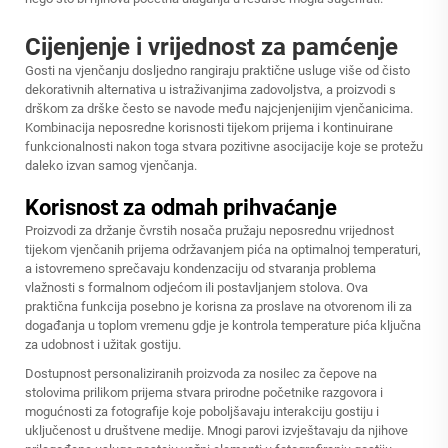
Cijenjenje i vrijednost za pamćenje
Gosti na vjenčanju dosljedno rangiraju praktične usluge više od čisto
dekorativnih alternativa u istraživanjima zadovoljstva, a proizvodi s
drškom za drške često se navode među najcjenjenijim vjenčanicima.
Kombinacija neposredne korisnosti tijekom prijema i kontinuirane
funkcionalnosti nakon toga stvara pozitivne asocijacije koje se protežu
daleko izvan samog vjenčanja.
Korisnost za odmah prihvaćanje
Proizvodi za držanje čvrstih nosača pružaju neposrednu vrijednost
tijekom vjenčanih prijema održavanjem pića na optimalnoj temperaturi,
a istovremeno sprečavaju kondenzaciju od stvaranja problema
vlažnosti s formalnom odjećom ili postavljanjem stolova. Ova
praktična funkcija posebno je korisna za proslave na otvorenom ili za
događanja u toplom vremenu gdje je kontrola temperature pića ključna
za udobnost i užitak gostiju.
Dostupnost personaliziranih proizvoda za nosilec za čepove na
stolovima prilikom prijema stvara prirodne početnike razgovora i
mogućnosti za fotografije koje poboljšavaju interakciju gostiju i
uključenost u društvene medije. Mnogi parovi izvještavaju da njihove