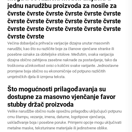
jednu narudžbu proizvoda za nosile za
čvrste čvrste čvrste čvrste čvrste čvrste
čvrste čvrste čvrste čvrste čvrste čvrste
čvrste čvrste čvrste čvrste čvrste čvrste
čvrste čvrste
Većina dobavljača prihvaća varijacije dizajna unutar masovnih
narudžbi, kao što su različite boje za članove vjenčane stranke ili
posebne oznake za obiteljske stolove. Međutim, svaka varijacija
dizajna obično zahtijeva zasebne naknade za postavljanje, tako da
troškovna učinkovitost ovisi o količini svake varijante. Jednostavne
promjene boja obično su ekonomičnije od potpuno različitih
umjetničkih djela ili izmjena teksta.
Što mogućnosti prilagođavanja su
dostupne za masovno vjenčanje favor
stubby držač proizvoda
Velike narudžbe obično nude opsežnu prilagodbu uključujući potpunu
crnu štampu, vezanje, imena, datume, logotipove vjenčanja,
usklađivanje boja i posebne poruke. Primjerni opcije mogu uključivati
metalne maske, teksturirane materijale ili jedinstvene oblike.