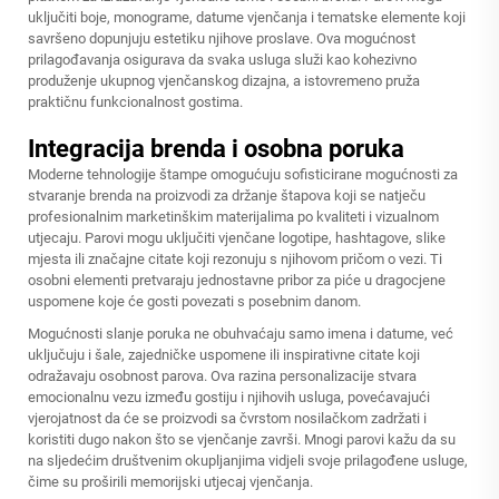
uključiti boje, monograme, datume vjenčanja i tematske elemente koji
savršeno dopunjuju estetiku njihove proslave. Ova mogućnost
prilagođavanja osigurava da svaka usluga služi kao kohezivno
produženje ukupnog vjenčanskog dizajna, a istovremeno pruža
praktičnu funkcionalnost gostima.
Integracija brenda i osobna poruka
Moderne tehnologije štampe omogućuju sofisticirane mogućnosti za
stvaranje brenda na
proizvodi za držanje štapova
koji se natječu
profesionalnim marketinškim materijalima po kvaliteti i vizualnom
utjecaju. Parovi mogu uključiti vjenčane logotipe, hashtagove, slike
mjesta ili značajne citate koji rezonuju s njihovom pričom o vezi. Ti
osobni elementi pretvaraju jednostavne pribor za piće u dragocjene
uspomene koje će gosti povezati s posebnim danom.
Mogućnosti slanje poruka ne obuhvaćaju samo imena i datume, već
uključuju i šale, zajedničke uspomene ili inspirativne citate koji
odražavaju osobnost parova. Ova razina personalizacije stvara
emocionalnu vezu između gostiju i njihovih usluga, povećavajući
vjerojatnost da će se proizvodi sa čvrstom nosilačkom zadržati i
koristiti dugo nakon što se vjenčanje završi. Mnogi parovi kažu da su
na sljedećim društvenim okupljanjima vidjeli svoje prilagođene usluge,
čime su proširili memorijski utjecaj vjenčanja.