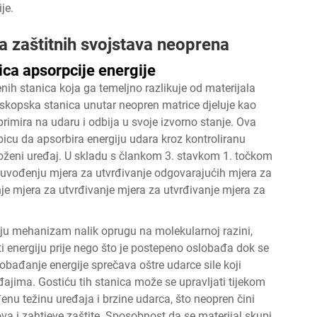
je.
za zaštitnih svojstava neoprena
ica apsorpcije energije
nih stanica koja ga temeljno razlikuje od materijala
oskopska stanica unutar neopren matrice djeluje kao
primira na udaru i odbija u svoje izvorno stanje. Ova
icu da apsorbira energiju udara kroz kontroliranu
loženi uređaj. U skladu s člankom 3. stavkom 1. točkom
o uvođenju mjera za utvrđivanje odgovarajućih mjera za
je mjera za utvrđivanje mjera za utvrđivanje mjera za
aju mehanizam nalik oprugu na molekularnoj razini,
i energiju prije nego što je postepeno oslobađa dok se
lobađanje energije sprečava oštre udarce sile koji
ajima. Gostiću tih stanica može se upravljati tijekom
enu težinu uređaja i brzine udarca, što neopren čini
pova i zahtjeve zaštite. Sposobnost da se materijal skupi