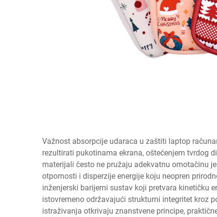
Važnost absorpcije udaraca u zaštiti laptop računar
rezultirati pukotinama ekrana, oštećenjem tvrdog di
materijali često ne pružaju adekvatnu omotačinu jer
otpornosti i disperzije energije koju neopren priro
inženjerski barijerni sustav koji pretvara kinetičku
istovremeno održavajući strukturni integritet kroz 
istraživanja otkrivaju znanstvene principe, praktičn