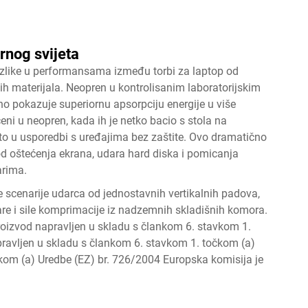
arnog svijeta
razlike u performansama između torbi za laptop od
ih materijala. Neopren u kontrolisanim laboratorijskim
no pokazuje superiornu apsorpciju energije u više
ni u neopren, kada ih je netko bacio s stola na
sto u usporedbi s uređajima bez zaštite. Ovo dramatično
 od oštećenja ekrana, udara hard diska i pomicanja
arima.
e scenarije udarca od jednostavnih vertikalnih padova,
are i sile komprimacije iz nadzemnih skladišnih komora.
proizvod napravljen u skladu s člankom 6. stavkom 1.
pravljen u skladu s člankom 6. stavkom 1. točkom (a)
kom (a) Uredbe (EZ) br. 726/2004 Europska komisija je