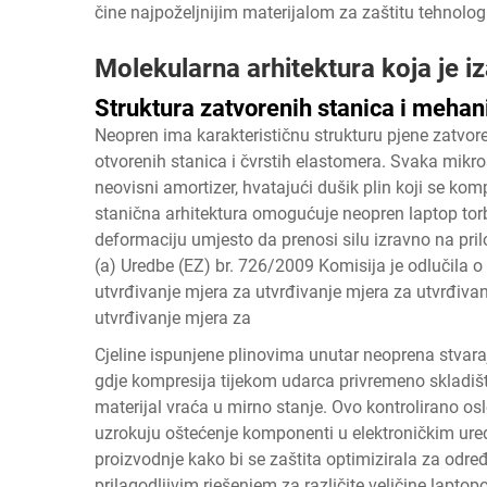
čine najpoželjnijim materijalom za zaštitu tehnologi
Molekularna arhitektura koja je i
Struktura zatvorenih stanica i mehan
Neopren ima karakterističnu strukturu pjene zatvore
otvorenih stanica i čvrstih elastomera. Svaka mikr
neovisni amortizer, hvatajući dušik plin koji se kom
stanična arhitektura omogućuje neopren laptop torb
deformaciju umjesto da prenosi silu izravno na pri
(a) Uredbe (EZ) br. 726/2009 Komisija je odlučila 
utvrđivanje mjera za utvrđivanje mjera za utvrđivan
utvrđivanje mjera za
Cjeline ispunjene plinovima unutar neoprena stvar
gdje kompresija tijekom udarca privremeno skladišt
materijal vraća u mirno stanje. Ovo kontrolirano os
uzrokuju oštećenje komponenti u elektroničkim uređ
proizvodnje kako bi se zaštita optimizirala za određ
prilagodljivim rješenjem za različite veličine lapto