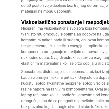
do 50 posto svoje debljine bez trajnog deformacij
materijali ne mogu usporediti.
Viskoelastično ponašanje i raspodjela
Neopren ima viskoelastična svojstva koja kombinuju 
tvari, što mu omogućuje optimalan odgovor na udar
komprimira nakon pada ili sudara, viskozna kompon
trenje, pretvarajući kinetičku energiju u toplinsku e
komponenta omogućuje materijalu da povrati svoj iz
naknadne udare. Ovaj dvostruki sustav za reagiranj
elastičnim materijalima koji se brzo odbijaju ili či
Sposobnost distribucije sile neoprena proizlazi iz 
kada se primijeni lokalni pritisak. Umjesto da dopus
kućištu laptop, kvalitetne neoprene laptop vrećice 
razine napora na ranjivim komponentama. Ovaj je uč
laptop računara koji su podložni lomovima od koncen
omogućuje mu da se prilagodi nepravilnim oblicima
bez praznina koje bi mogle stvoriti slabe točke u zašt