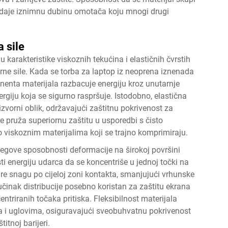
e daje iznimnu dubinu omotača koju mnogi drugi
 sile
karakteristike viskoznih tekućina i elastičnih čvrstih
ne sile. Kada se torba za laptop iz neoprena iznenada
enta materijala razbacuje energiju kroz unutarnje
nergiju koja se sigurno raspršuje. Istodobno, elastična
vorni oblik, održavajući zaštitnu pokrivenost za
e pruža superiornu zaštitu u usporedbi s čisto
sto viskoznim materijalima koji se trajno komprimiraju.
njegove sposobnosti deformacije na širokoj površini
ti energiju udarca da se koncentriše u jednoj točki na
šire snagu po cijeloj zoni kontakta, smanjujući vrhunske
inak distribucije posebno koristan za zaštitu ekrana
triranih točaka pritiska. Fleksibilnost materijala
 i uglovima, osiguravajući sveobuhvatnu pokrivenost
itnoj barijeri.