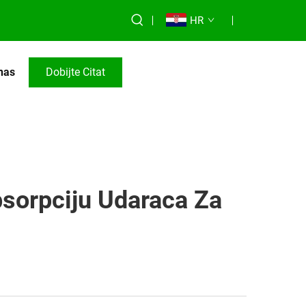
HR
 nas
Dobijte Citat
sorpciju Udaraca Za