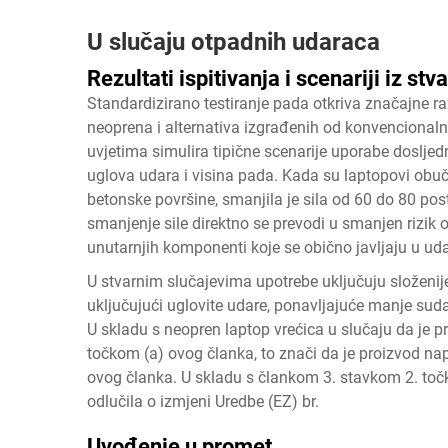
U slučaju otpadnih udaraca
Rezultati ispitivanja i scenariji iz stv
Standardizirano testiranje pada otkriva značajne 
neoprena i alternativa izgrađenih od konvencionaln
uvjetima simulira tipične scenarije uporabe dosljed
uglova udara i visina pada. Kada su laptopovi obuče
betonske površine, smanjila je sila od 60 do 80 po
smanjenje sile direktno se prevodi u smanjen rizik
unutarnjih komponenti koje se obično javljaju u ud
U stvarnim slučajevima upotrebe uključuju složenij
uključujući uglovite udare, ponavljajuće manje sud
U skladu s
neopren laptop vrećica
u slučaju da je 
točkom (a) ovog članka, to znači da je proizvod na
ovog članka. U skladu s člankom 3. stavkom 2. toč
odlučila o izmjeni Uredbe (EZ) br.
Uvođenje u promet