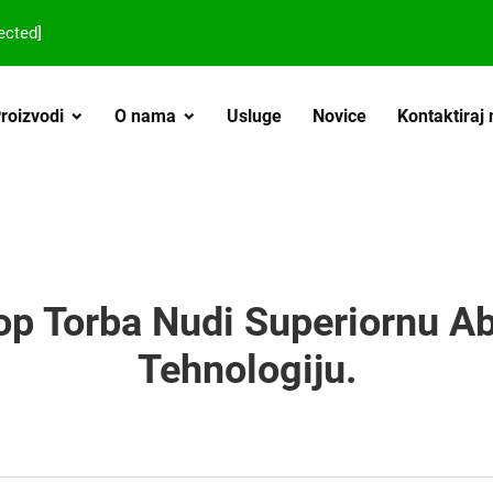
ected]
roizvodi
O nama
Usluge
Novice
Kontaktiraj
op Torba Nudi Superiornu Ab
Tehnologiju.