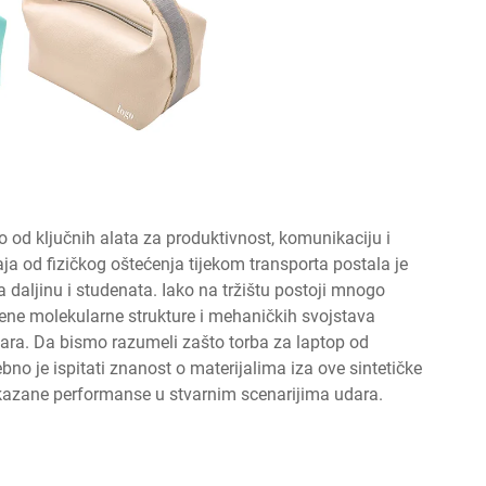
o od ključnih alata za produktivnost, komunikaciju i
ja od fizičkog oštećenja tijekom transporta postala je
a daljinu i studenata. Iako na tržištu postoji mnogo
vene molekularne strukture i mehaničkih svojstava
unara. Da bismo razumeli zašto torba za laptop od
no je ispitati znanost o materijalima iza ove sintetičke
okazane performanse u stvarnim scenarijima udara.