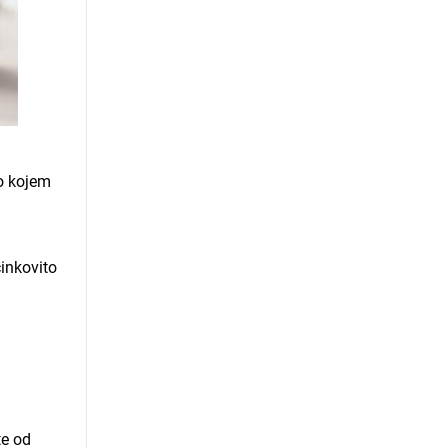
lo kojem
činkovito
te od