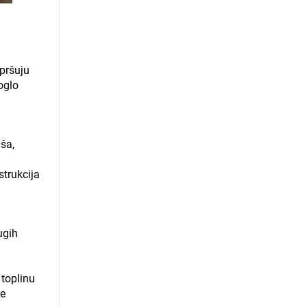
spršuju
oglo
ša,
strukcija
ugih
 toplinu
je