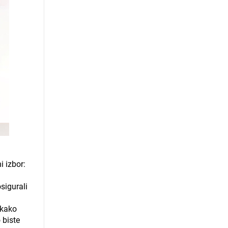
i izbor:
osigurali
 kako
 biste