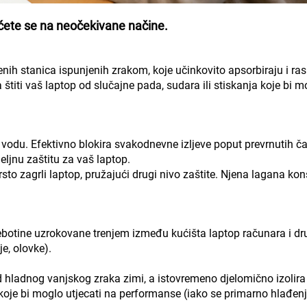
 ćete se na neočekivane načine.
nih stanica ispunjenih zrakom, koje učinkovito apsorbiraju i ra
 štiti vaš laptop od slučajne pada, sudara ili stiskanja koje bi m
vodu. Efektivno blokira svakodnevne izljeve poput prevrnutih ča
meljnu zaštitu za vaš laptop.
to zagrli laptop, pružajući drugi nivo zaštite. Njena lagana kon
ebotine uzrokovane trenjem između kućišta laptop računara i dr
je, olovke).
od hladnog vanjskog zraka zimi, a istovremeno djelomično izolira
 koje bi moglo utjecati na performanse (iako se primarno hlađen