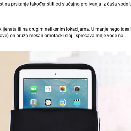
t na prskanje također štiti od slučajno prolivanja iz čaša vode 
klijenata ili na drugim nefiksnim lokacijama. U manje nego idea
olove) on pruža mekan omotački sloj i sprečava mrlje vode na