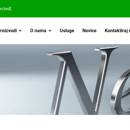
ected]
roizvodi
O nama
Usluge
Novice
Kontaktiraj