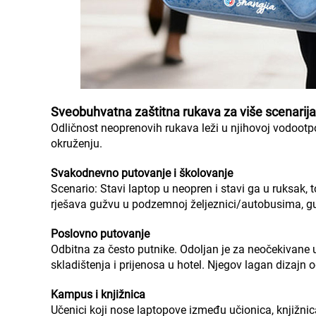
Sveobuhvatna zaštitna rukava za više scenarija
Odličnost neoprenovih rukava leži u njihovoj vodootpor
okruženju.
Svakodnevno putovanje i školovanje
Scenario: Stavi laptop u neopren i stavi ga u ruksak, 
rješava gužvu u podzemnoj željeznici/autobusima, gur
Poslovno putovanje
Odbitna za često putnike. Odoljan je za neočekivane 
skladištenja i prijenosa u hotel. Njegov lagan dizaj
Kampus i knjižnica
Učenici koji nose laptopove između učionica, knjižni