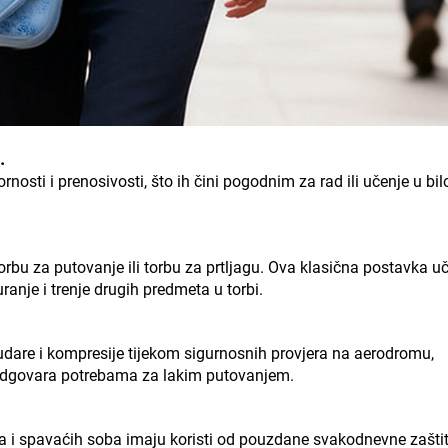
.
nosti i prenosivosti, što ih čini pogodnim za rad ili učenje u bi
torbu za putovanje ili torbu za prtljagu. Ova klasična postavka u
anje i trenje drugih predmeta u torbi.
udare i kompresije tijekom sigurnosnih provjera na aerodromu,
n odgovara potrebama za lakim putovanjem.
ca i spavaćih soba imaju koristi od pouzdane svakodnevne zašti