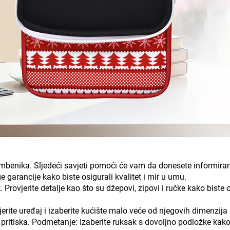
imbenika. Sljedeći savjeti pomoći će vam da donesete informiran
 garancije kako biste osigurali kvalitet i mir u umu.
t. Provjerite detalje kao što su džepovi, zipovi i ručke kako biste 
jerite uređaj i izaberite kućište malo veće od njegovih dimenzija
 pritiska. Podmetanje: Izaberite ruksak s dovoljno podložke kako