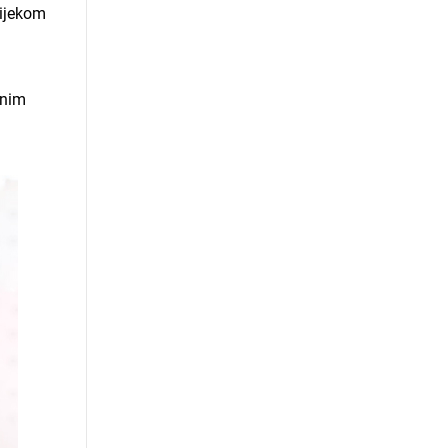
tijekom
lnim