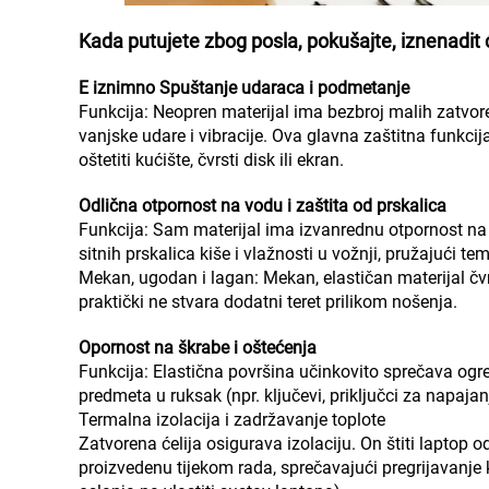
Kada putujete zbog posla, pokušajte, iznenadit
E
iznimno Spuštanje udaraca i podmetanje
Funkcija: Neopren materijal ima bezbroj malih zatvore
vanjske udare i vibracije. Ova glavna zaštitna funkcija
oštetiti kućište, čvrsti disk ili ekran.
Odlična otpornost na vodu i zaštita od prskalica
Funkcija: Sam materijal ima izvanrednu otpornost na 
sitnih prskalica kiše i vlažnosti u vožnji, pružajući te
Mekan, ugodan i lagan: Mekan, elastičan materijal čvrs
praktički ne stvara dodatni teret prilikom nošenja.
Opornost na škrabe i oštećenja
Funkcija: Elastična površina učinkovito sprečava ogr
predmeta u ruksak (npr. ključevi, priključci za napajan
Termalna izolacija i zadržavanje toplote
Zatvorena ćelija osigurava izolaciju. On štiti laptop 
proizvedenu tijekom rada, sprečavajući pregrijavanje