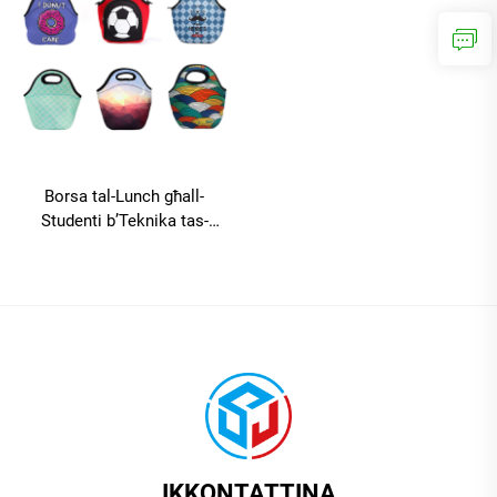
Borsa tal-Lunch għall-
Studenti b’Teknika tas-
Sublimazzjoni, Borsa Termali
għall-Nisa li tista’ tintuża
bħala borsa ħalija għall-ikel
IKKONTATTINA