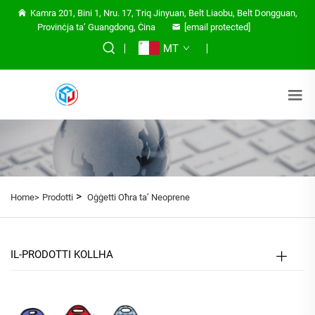
Kamra 201, Bini 1, Nru. 17, Triq Jinyuan, Belt Liaobu, Belt Dongguan,
Provinċja ta’ Guangdong, Ċina
[email protected]
MT
>
Home>
Prodotti
Oġġetti Oħra ta’ Neoprene
IL-PRODOTTI KOLLHA