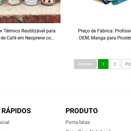
or Térmico Reutilizável para
Preço de Fábrica: Profissi
 de Café em Neoprene com
OEM, Manga para Picolé
ento Térmico, com Logotipo
Neoprene Dobrável com Im
ersonalizado da Fábrica,
Personalizada de Logot
para Bebidas Geladas, com
Anterior
1
2
Pr
ressão por Sublimação
 RÁPIDOS
PRODUTO
icial
Porta-latas