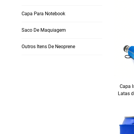
Capa Para Notebook
Saco De Maquiagem
Outros Itens De Neoprene
Capa I
Latas 
Impre
Isolant
Garr
Adequ