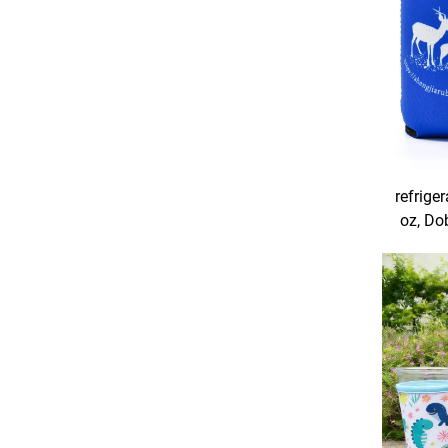
refrige
oz, Do
Neop
T