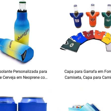
Neoprene com Ímãs
Personalizada, Removív
Protetores Térmicos c
Fechamento por Enrolamen
Latas de 330 ml
solante Personalizada para
Capa para Garrafa em Fo
de Cerveja em Neoprene com
Camiseta, Capa para Cami
ssão Personalizada, Capas
Futebol, Capa para Garra
es para Latas, Suportes para
Cerveja, Refrigerador de G
afas de Cerveja (Stubby),
de Cerveja Dobrável em Fo
ados para Refrigerantes e
Camiseta
Garrafas