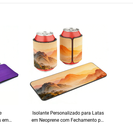
e
Isolante Personalizado para Latas
s em
em Neoprene com Fechamento por
ão
Enrolamento, Ideal para Esportes