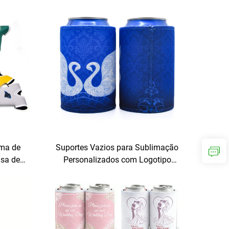
el,
ao Ar Livre, Isolantes para Bebidas,
om
Capa Isolante para Cerveja com
to para
Fechamento por Enrolamento,
Protetores Térmicos para Latas
com Fechamento por Enrolamento
rma de
Suportes Vazios para Sublimação
sa de
Personalizados com Logotipo
fa de
Customizado, Refrigeradores
arrafas
Metálicos para Latas de 330 ml
rma de