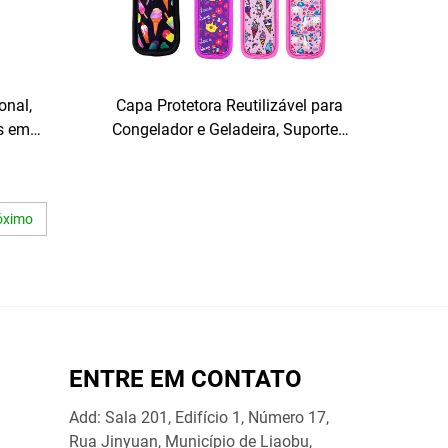
onal,
Capa Protetora Reutilizável para
s em
Congelador e Geladeira, Suportes
pressão
para Icypole, Sacos para Picolés,
ipo
Capas para Picolés, Capas para
Sorvetes no Palito
óximo
ENTRE EM CONTATO
Add: Sala 201, Edifício 1, Número 17,
Rua Jinyuan, Município de Liaobu,