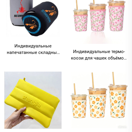
косметические сумки
напитков, мультяшный
рисунок
Индивидуальные
Индивидуальные термо-
напечатанные складные
коози для чашек объёмом
изоляционные держатели
16 унций из неопрена с
для банок (охладители)
печатью логотипа,
толщиной 5 мм,
многоразовые
универсальные
изолированные
неопреновые держатели
держатели для чашек,
для пива (стабби-
розовые коози для
холдеры), подарки для
горячего и холодного кофе
вечеринок
методом сублимационной
печати