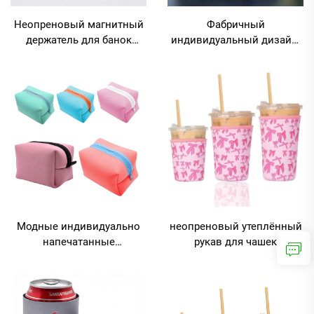
Неопреновый магнитный
Фабричный
держатель для банок
индивидуальный дизайн,
«Стабби» — охладитель
логотип и принт на
для пива
коротком держателе для
банок (стабби),
универсальный держатель
для охлаждающих палочек
«Icy Pole», утеплённый
неопреновый держатель
для банок методом
сублимационной печати
Модные индивидуально
неопреновый утеплённый
напечатанные
рукав для чашек
многоцветные
толщиной 3 мм, модный
водонепроницаемые
полноцветный принт
неопреновые сумочки для
методом термопередачи
косметики, косметички,
для горячих и холодных