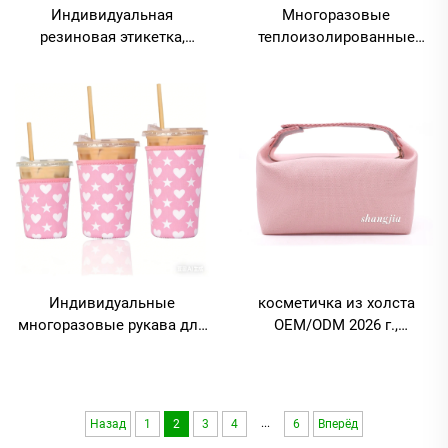
Индивидуальная
Многоразовые
резиновая этикетка,
теплоизолированные
косметичка из неопрена с
рукава для кофейных
застёжкой-молнией,
кружек с индивидуальным
водонепроницаемая сумка
логотипом, рукава для
для хранения губной
напитков
помады и косметики
индивидуального размера,
индивидуальные рукава
для напитков
Индивидуальные
косметичка из холста
многоразовые рукава для
OEM/ODM 2026 г.,
кофейных кружек:
индивидуальная печать,
теплоизолированные
косметичка для макияжа,
неопреновые рукава для
съёмная ручка,
кружек с холодным кофе,
портативная дорожная
...
Назад
1
2
3
4
6
Вперёд
подходят для горячих и
сумка для стирки