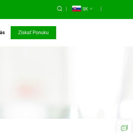
SK
Nás
Získať Ponuku