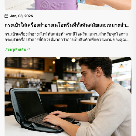
Jan, 03, 2026
กระเป๋าใส่เครื่องสำอางเนโอพรีนที่ทั้งทันสมัยและเหมาะสำหรับทุกโอกาส
กระเป๋าเครื่องสำอางสไตล์ทันสมัยทำจากนีโอพรีน เหมาะสำหรับทุกโอกาส
กระเป๋าเครื่องสำอางที่ดีควรมีมากกว่าการเก็บสินค้าเพื่อความงามของคุณ
เท่านั้น — แต่ยังต้องปกป้อง จัดระเบียบ และสอดคล้องกับไลฟ์สไตล์ของคุณอีก
เรียนรู้เพิ่มเติม
ด้วย นี่คือเหตุผลที่กระเป๋าเครื่องสำอางทำจากนีโอพรีนจึงได้รับความนิยม
เพิ่มขึ้นอย่างต่อเนื่อง...