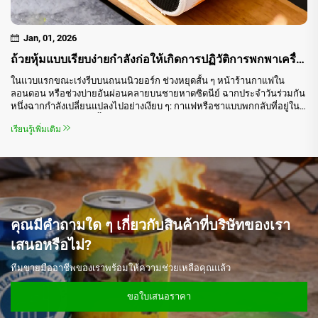
Jan, 01, 2026
ถ้วยหุ้มแบบเรียบง่ายกำลังก่อให้เกิดการปฏิวัติการพกพาเครื่องดื่มทั่วโลกอย่างไร — สำรวจข้อได้เปรียบหลัก แอปพลิเคชันที่หลากหลาย และคุณค่าอันจำเป็นยิ่ง
ในแวบแรกขณะเร่งรีบบนถนนนิวยอร์ก ช่วงหยุดสั้น ๆ หน้าร้านกาแฟใน
ลอนดอน หรือช่วงบ่ายอันผ่อนคลายบนชายหาดซิดนีย์ ฉากประจำวันร่วมกัน
หนึ่งฉากกำลังเปลี่ยนแปลงไปอย่างเงียบ ๆ: กาแฟหรือชาแบบพกกลับที่อยู่ใน
มือของผู้คนกำลังเพิ่มขึ้นอย่างต่อเนื่อง...
เรียนรู้เพิ่มเติม
คุณมีคำถามใด ๆ เกี่ยวกับสินค้าที่บริษัทของเรา
เสนอหรือไม่?
ทีมขายมืออาชีพของเราพร้อมให้ความช่วยเหลือคุณแล้ว
ขอใบเสนอราคา