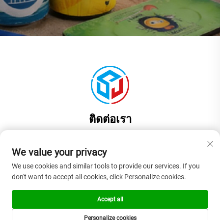
ติดต่อเรา
Add: ห้อง 201 อาคาร 1 เลขที่ 17 ถนนจินหยวน เมืองเหลียวปู้ นครตง
กวน มณฑลกว่างตง ประเทศจีน
We value your privacy
โทร:
+86-18925575108
We use cookies and similar tools to provide our services. If you
don't want to accept all cookies, click Personalize cookies.
อีเมล:
[email protected]
Accept all
ลิขสิทธิ์ © 2026 ตงกวน ซางเจีย รับเบอร์ แอนด์ พลาสติก โปรดักส์ จำกัด
Personalize cookies