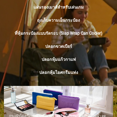
แผ่นรองเมาส์สำหรับเล่นเกม
ถุงเก็บความเย็นกระป๋อง
ที่หุ้มกระป๋องแบบรัดรอบ (Slap Wrap Can Cooler)
ปลอกขวดเบียร์
ปลอกหุ้มแก้วกาแฟ
ปลอกหุ้มไอศกรีมแท่ง
กระเป๋าใส่เครื่องสำอางทำจากนีโอพรีนมีคุณสมบัติหลักคือกันน้ำ ดูด