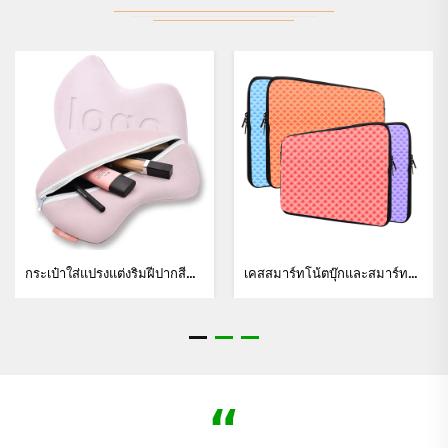
กระเป๋าใส่แปรงแต่งริมฝีปากสีดำ กระเป๋าเครื่องสำอางรูปหัวใจ กระเป๋าใส่ของใช้ส่วนตัวและเครื่องสำอาง
เคสสมาร์ทโน้ตบุ๊กและสมาร์ทแท็บเล็ตรูปแบบซับลิเมชันเปล่าแบบอเนกประสงค์ ทำจากผ้าฟลีซ พร้อมลายเพชรนูน เคสแล็ปท็อปแบบนุ่มพิเศษ
“