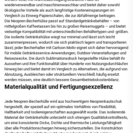
wiederverwendbar und maschinenwaschbar und bietet daher sowohl
ökologische Vorteile als auch langfristige Kosteneinsparungen im
Vergleich zu Einweg-Papierschalen, die zur Abfallmenge beitragen.
Die Neopren-Becherhülse passt auf Standardgetränkebehälter – von
mittelgroßen Kaffeetassen bis hin zu großen Reisemuggets – und bietet
vielseitige Kompatibilität mit unterschiedlichen Behältertypen und -größen.
Die isolierte Getränkehülse wiegt nur minimal und lässt sich leicht
zusammenpressen, wodurch sie sich praktisch lagern und transportieren
lässt; jeder Becherhalter mit Cartoon-Motiv eignet sich daher hervorragend
für mobile Getränkeservice-Anwendungen, Outdoor-Veranstaltungen und
Reisezwecke. Die durch Sublimationsdruck hergestellte Hülse behält ihr
Aussehen und ihre Funktionalität über Hunderte von Nutzungsdurchläufen
hinweg bei und bietet damit im Vergleich zu Alternativen, die aufgrund von
Abnutzung, Ausbleichen oder strukturellem Verschleiß häufig ersetzt
werden müssen, eine deutlich bessere Gesamtbetriebskostenbilanz.
Materialqualität und Fertigungsexzellenz
Jede Neopren-Becherhülle wird aus hochwertigem Neoprenkautschuk
hergestellt, der speziell auf ein optimales Verhältnis von Flexibilität,
Haltbarkeit und Isoliereigenschaften ausgewählt wurde. Das isolierende
Material der Getränkehülle unterzieht sich strengen Qualitätskontrolltests,
um eine konsistente Dicke, Dichte und thermische Leistungsfähigkeit
über alle Produktionschargen hinweg sicherzustellen. Die Konstruktion