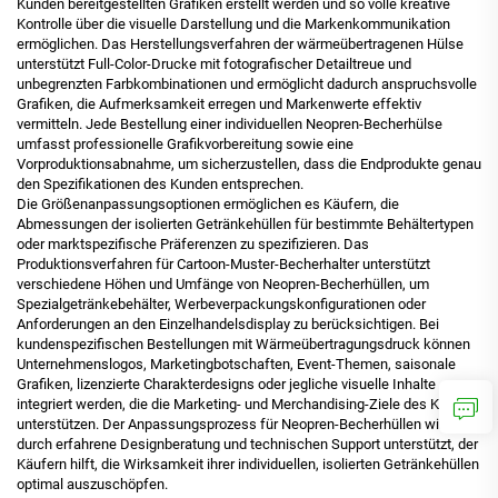
Kunden bereitgestellten Grafiken erstellt werden und so volle kreative
Kontrolle über die visuelle Darstellung und die Markenkommunikation
ermöglichen. Das Herstellungsverfahren der wärmeübertragenen Hülse
unterstützt Full-Color-Drucke mit fotografischer Detailtreue und
unbegrenzten Farbkombinationen und ermöglicht dadurch anspruchsvolle
Grafiken, die Aufmerksamkeit erregen und Markenwerte effektiv
vermitteln. Jede Bestellung einer individuellen Neopren-Becherhülse
umfasst professionelle Grafikvorbereitung sowie eine
Vorproduktionsabnahme, um sicherzustellen, dass die Endprodukte genau
den Spezifikationen des Kunden entsprechen.
Die Größenanpassungsoptionen ermöglichen es Käufern, die
Abmessungen der isolierten Getränkehüllen für bestimmte Behältertypen
oder marktspezifische Präferenzen zu spezifizieren. Das
Produktionsverfahren für Cartoon-Muster-Becherhalter unterstützt
verschiedene Höhen und Umfänge von Neopren-Becherhüllen, um
Spezialgetränkebehälter, Werbeverpackungskonfigurationen oder
Anforderungen an den Einzelhandelsdisplay zu berücksichtigen. Bei
kundenspezifischen Bestellungen mit Wärmeübertragungsdruck können
Unternehmenslogos, Marketingbotschaften, Event-Themen, saisonale
Grafiken, lizenzierte Charakterdesigns oder jegliche visuelle Inhalte
integriert werden, die die Marketing- und Merchandising-Ziele des Käufers
unterstützen. Der Anpassungsprozess für Neopren-Becherhüllen wird
durch erfahrene Designberatung und technischen Support unterstützt, der
Käufern hilft, die Wirksamkeit ihrer individuellen, isolierten Getränkehüllen
optimal auszuschöpfen.