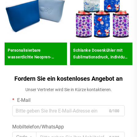
Personalisierbare
Schlanke Dosenkühler mit
wasserdichte Neopren-
Sublimationsdruck, individuell
Makeup-Tasche mit
gestaltete Bierdosenhüllen,
individuellem Logo – Reise-
isolierte Getränkedosen-
Kosmetiktasche mit großem
Fordern Sie ein kostenloses Angebot an
Coozies
Fassungsvermögen,
Unser Vertreter wird Sie in Kürze kontaktieren.
Toilettentasche als
praktischer Organizer,
E-Mail
tragbare Waschtasche für
Frauen – ideales Geschenk
0/100
Mobiltelefon/WhatsApp