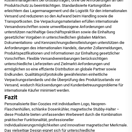
Kostenmanagement bei Großaufträgen, ohne die Anforderungen an den
Produktschutz zu beeinträchtigen. Standardisierte Kartongrößen
erleichtern das Lagermanagement und die Logistik für den internationalen
Versand und reduzieren so den Aufwand beim Handling sowie die
Transportkosten. Die Verpackungsmaterialien erfüllen internationale
Versandvorschriften sowie umweltbezogene Anforderungen und
unterstützen nachhaltige Geschäftspraktiken sowie die Einhaltung
gesetzlicher Vorgaben in unterschiedlichen globalen Märkten.
Dokumentations- und Kennzeichnungsdienstleistungen unterstützen die
Anforderungen des internationalen Handels, darunter Zollanmeldungen,
Produktspezifikationen und Informationen zur Einhaltung gesetzlicher
Vorschriften. Flexible Versandvereinbarungen berücksichtigen
unterschiedliche Lieferzeiten und Zielmarkt-Anforderungen und
ermöglichen so eine effiziente Distribution an globale Partner sowie
Endkunden. Qualitätsprüfprotokolle gewährleisten einheitliche
Verpackungsstandards und die Überprüfung des Produktzustands vor
Versand, wodurch Rücksendungen und Kundenbetreuungsprobleme für
internationale Käufer minimiert werden.
Fazit
Personalisierte Bier-Coozies mit individuellem Logo, Neopren-
Flaschenhüllen, schlanke Dosenkühler, magnetische Stubby-Halter –
diese Produkte bieten umfassenden Werbewert durch die Kombination
praktischer Funktionalität, professioneller
Individualisierungsmöglichkeiten und innovativer magnetischer Merkmale.
Das vielseitige Design eignet sich für unterschiedliche