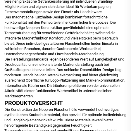
vereinen praktische Getränkeisolierung mit individuellen Branding-
Möglichkeiten und eignen sich daher ideal für Werbekampagnen,
Firmenveranstaltungen sowie den Einsatz als Handelsware.
Das magnetische Kurzhalter-Design kombiniert fortschrittliche
Funktionalität mit den Kernvorteilen herkömmlicher Biercoozies. Die
hochwertige Neopren-Konstruktion gewährleistet eine optimale
Temperaturhaltung für verschiedene Getränkebehälter, während die
integrierte Magnetfunktion Komfort und Vielseitigkeit beim Gebrauch
bietet. Diese individuell gestaltbaren Flaschenhüllen finden Einsatz in
zahlreichen Branchen, darunter Gastronomie, Werbeartikel,
Unternehmensgeschenke und Einzelhandels-Merchandising.
Die Herstellungsstandards legen besonderen Wert auf Langlebigkeit und
Druckqualität, um eine konsistente Markendarstellung auch bei
Großaufträgen sicherzustellen. Das schlanke Dosenkühler-Design folgt
modernen Trends bei der Getrankeverpackung und bietet gleichzeitig
ausreichend Oberfläche für Logo-Platzierung und Markenkommunikation.
Internationale Käufer und Distributoren profitieren von der universellen
Attraktivität dieser funktionalen Werbeartikel in unterschiedlichen
Marktsegmenten.
PRODUKTOVERSICHT
Die Konstruktion der Neopren-Flaschenhülle verwendet hochwertiges
synthetisches Kautschukmaterial, das speziell für optimale Isolierleistung
und Langlebigkeit entwickelt wurde. Diese Materialauswahl bietet
hervorragende Beständigkeit gegenüber Feuchtigkeit,
Temperaturschwankungen und regelmäßiger Beanspruchung, behält