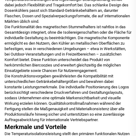
dabei jedoch Flexibilität und Tragekomfort bei. Das schlanke Design des
Dosenkühlers passt sich Standard-Getränkebehältern an, darunter
Flaschen, Dosen und Spezialverpackungsformate, die auf internationalen
Märkten üblich sind.
Die Funktionalität des magnetischen Stummelhalters ist nahtlos in das
Gesamtdesign integriert, ohne die Isoliereigenschaften oder die Fläche für
individuelle Gestaltung zu beeinträchtigen. Die magnetische Komponente
ermöglicht es den Nutzern, den Kühler an metallischen Oberflächen zu
befestigen, was in verschiedenen Umgebungen – etwa in Werkstätten,
bei Outdoor-Veranstaltungen und in Freizeitbereichen – zusätzlichen
Komfort bietet. Diese Funktion unterscheidet das Produkt von
herkömmlichen Biercoozies und erweitert gleichzeitig die möglichen
Einsatzgebiete sowie Chancen für Nutzerengagement.
Die Konstruktionsvorgaben gewährleisten die Kompatibilität mit
unterschiedlichen Getränkebehältergrößen und bewahren dabei
konstante Leistungsmerkmale. Die individuelle Positionierung des Logos
berücksichtigt verschiedene Druckverfahren und Gestaltungslayouts,
sodass Unternehmen eine optimale Markensichtbarkeit und visuelle
Wirkung erzielen können. Qualitätskontrollmaßnahmen während der
Fertigung stellen die Maßgenauigkeit und Materialkonsistenz über alle
Produktionsläufe hinweg sicher und unterstützen so eine zuverlässige
Auftragsabwicklung für internationale Vertriebspartner.
Merkmale und Vorteile
Die Temperaturisolationsleistung stellt den primären funktionalen Nutzen