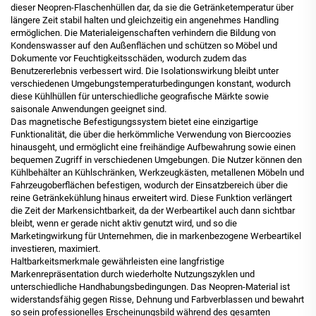
dieser Neopren-Flaschenhüllen dar, da sie die Getränketemperatur über
längere Zeit stabil halten und gleichzeitig ein angenehmes Handling
ermöglichen. Die Materialeigenschaften verhindern die Bildung von
Kondenswasser auf den Außenflächen und schützen so Möbel und
Dokumente vor Feuchtigkeitsschäden, wodurch zudem das
Benutzererlebnis verbessert wird. Die Isolationswirkung bleibt unter
verschiedenen Umgebungstemperaturbedingungen konstant, wodurch
diese Kühlhüllen für unterschiedliche geografische Märkte sowie
saisonale Anwendungen geeignet sind.
Das magnetische Befestigungssystem bietet eine einzigartige
Funktionalität, die über die herkömmliche Verwendung von Biercoozies
hinausgeht, und ermöglicht eine freihändige Aufbewahrung sowie einen
bequemen Zugriff in verschiedenen Umgebungen. Die Nutzer können den
Kühlbehälter an Kühlschränken, Werkzeugkästen, metallenen Möbeln und
Fahrzeugoberflächen befestigen, wodurch der Einsatzbereich über die
reine Getränkekühlung hinaus erweitert wird. Diese Funktion verlängert
die Zeit der Markensichtbarkeit, da der Werbeartikel auch dann sichtbar
bleibt, wenn er gerade nicht aktiv genutzt wird, und so die
Marketingwirkung für Unternehmen, die in markenbezogene Werbeartikel
investieren, maximiert.
Haltbarkeitsmerkmale gewährleisten eine langfristige
Markenrepräsentation durch wiederholte Nutzungszyklen und
unterschiedliche Handhabungsbedingungen. Das Neopren-Material ist
widerstandsfähig gegen Risse, Dehnung und Farbverblassen und bewahrt
so sein professionelles Erscheinungsbild während des gesamten