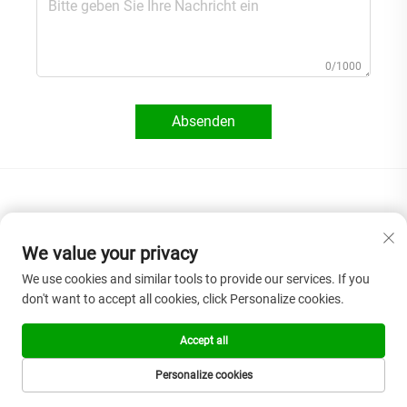
0/1000
Absenden
We value your privacy
We use cookies and similar tools to provide our services. If you
don't want to accept all cookies, click Personalize cookies.
KONTAKTIEREN SIE UNS
Accept all
Add: Zimmer 201, Gebäude 1, Nr. 17, Jinyuan-Straße, Stadtteil
Liaobu, Stadt Dongguan, Provinz Guangdong, China
Personalize cookies
Tel.:
+86-18925575108