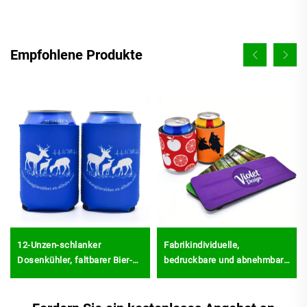
Empfohlene Produkte
12-Unzen-schlanker
Fabrikindividuelle,
Dosenkühler, faltbarer Bier-
bedruckbare und abnehmbare
Koozie aus Neopren,
Neopren-Dosenkühlerhülle –
schlanker
Schlag-Coozies-Hülle,
Dosenhüllschlauch, schlanke
Schlagwickler-Kühler für 330-