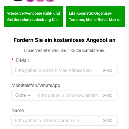
Wiederverwendbare Kühl- und
Lila Kosmetik-Organizer-
Gefrierschutzabdeckung für
Taschen, kleine Reise-Make-
Eisstiele, Eisstielhalter-
up-Aufbewahrungstasche aus
Taschen, Eisstielhüllen,
Neopren mit Reißverschluss
Eispop-Hüllen
Fordern Sie ein kostenloses Angebot an
Unser Vertreter wird Sie in Kürze kontaktieren.
E-Mail
0/100
Mobiltelefon/WhatsApp
Code
0/100
Name
0/100