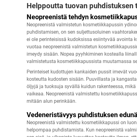
Helppoutta tuovan puhdistuksen t
Neopreenistä tehdyn kosmetiikkapus
Neopreenistä valmistetun kosmetiikkapussin ydino
puhdistamisen, on sen suljettusoluinen vaahtoraken
ei ole perinteisissä kudoksissa esiintyvää avointa 
vuotaa neopreenistä valmistetun kosmetiikkapussin 
imeydy sisään. Nopea pyyhkiminen kostealla liina
valmistetusta kosmetiikkapussista muutamassa sek
Perinteiset kudottujen kankaiden pussit imevät vuo
kosteutta kudosten sisään. Puuvillasta ja kangasta 
öljyjä ja tuoksuja syvällä kuidun rakenteessa, mik
vaikeaa. Neopreenistä valmistettu kosmetiikkapus
mitään alun perinkään.
Vedeneristävyys puhdistuksen edun
Neopreenistä valmistettu kosmetiikkapussi on luon
helpompaa puhdistamista. Kun neopreenistä valmis