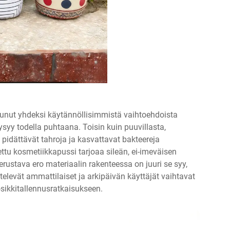
nut yhdeksi käytännöllisimmistä vaihtoehdoista
ysyy todella puhtaana. Toisin kuin puuvillasta,
a pidättävät tahroja ja kasvattavat bakteereja
ettu kosmetiikkapussi tarjoaa sileän, ei-imeväisen
ustava ero materiaalin rakenteessa on juuri se syy,
televät ammattilaiset ja arkipäivän käyttäjät vaihtavat
sikkitallennusratkaisukseen.