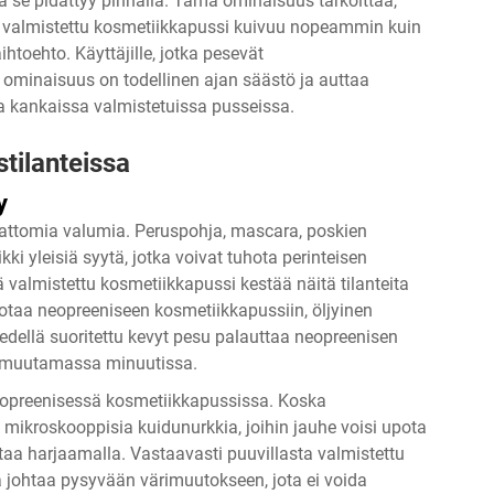
tä se pidättyy pinnalla. Tämä ominaisuus tarkoittaa,
tä valmistettu kosmetiikkapussi kuivuu nopeammin kuin
ihtoehto. Käyttäjille, jotka pesevät
ominaisuus on todellinen ajan säästö ja auttaa
a kankaissa valmistetuissa pusseissa.
tilanteissa
y
hattomia valumia. Peruspohja, mascara, poskien
i yleisiä syytä, jotka voivat tuhota perinteisen
valmistettu kosmetiikkapussi kestää näitä tilanteita
taa neopreeniseen kosmetiikkapussiin, öljyinen
vedellä suoritettu kevyt pesu palauttaa neopreenisen
n muutamassa minuutissa.
eopreenisessä kosmetiikkapussissa. Koska
 mikroskooppisia kuidunurkkia, joihin jauhe voisi upota
staa harjaamalla. Vastaavasti puuvillasta valmistettu
johtaa pysyvään värimuutokseen, jota ei voida