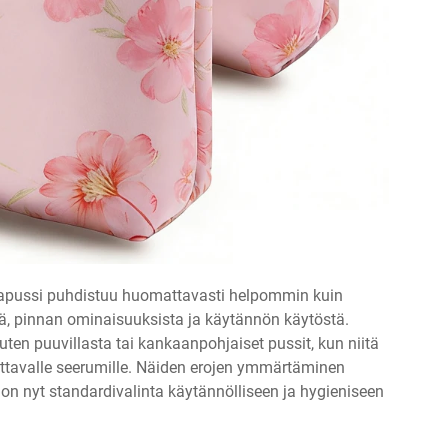
kkapussi puhdistuu huomattavasti helpommin kuin
stä, pinnan ominaisuuksista ja käytännön käytöstä.
ten puuvillasta tai kankaanpohjaiset pussit, kun niitä
dettavalle seerumille. Näiden erojen ymmärtäminen
 on nyt standardivalinta käytännölliseen ja hygieniseen