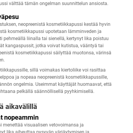
ussi välttää tämän ongelman suunnittelun ansiosta.
väpesu
istuksen, neopreenistä kosmetiikkapussi kestää hyvin
istä kosmetiikkapussi upotetaan lämminveden ja
pehmeällä liinalla tai sienellä, kertynyt lika poistuu
kät kangaspussit, jotka voivat kutistua, vääntyä tai
eenistä kosmetiikkapussi säilyttää muotonsa, värinsä
en.
kkapussille, sillä voimakas kiertoliike voi rasittaa
elppoa ja nopeaa neopreenistä kosmetiikkapussille,
ännön ongelmia. Useimmat käyttäjät huomaavat, että
taana pelkällä säännöllisellä pyyhkimisellä.
ä aikavälillä
vat nopeammin
si menettää visuaalisen vetovoimansa ja
yt lika aiheuttaa pysyvän värjäytymisen ja