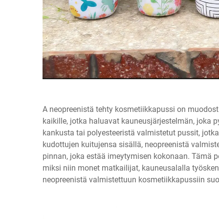
A
neopreenistä tehty kosmetiikkapussi
on muodostu
kaikille, jotka haluavat kauneusjärjestelmän, joka p
kankusta tai polyesteeristä valmistetut pussit, jotk
kudottujen kuitujensa sisällä, neopreenistä valmist
pinnan, joka estää imeytymisen kokonaan. Tämä per
miksi niin monet matkailijat, kauneusalalla työsken
neopreenistä valmistettuun kosmetiikkapussiin suo