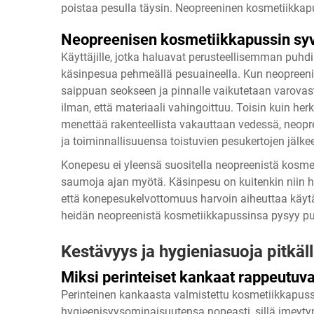
poistaa pesulla täysin. Neopreeninen kosmetiikkap
Neopreenisen kosmetiikkapussin sy
Käyttäjille, jotka haluavat perusteellisemman puhd
käsinpesua pehmeällä pesuaineella. Kun neopreen
saippuan seokseen ja pinnalle vaikutetaan varovasti 
ilman, että materiaali vahingoittuu. Toisin kuin her
menettää rakenteellista vakauttaan vedessä, neopr
ja toiminnallisuuensa toistuvien pesukertojen jälke
Konepesu ei yleensä suositella neopreenistä kosmetii
saumoja ajan myötä. Käsinpesu on kuitenkin niin h
että konepesukelvottomuus harvoin aiheuttaa käyt
heidän neopreenistä kosmetiikkapussinsa pysyy puh
Kestävyys ja hygieniasuoja pitkäll
Miksi perinteiset kankaat rappeutu
Perinteinen kankaasta valmistettu kosmetiikkapus
hygieenisyysominaisuutensa nopeasti, sillä imeytyn