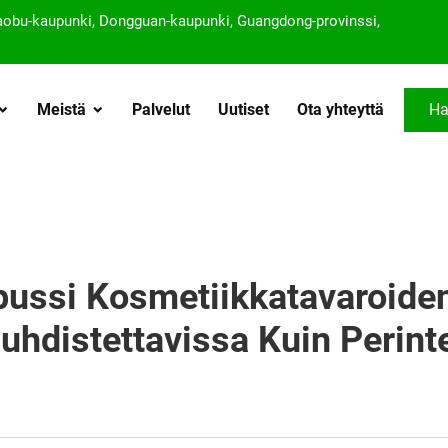
iaobu-kaupunki, Dongguan-kaupunki, Guangdong-provinssi,
Meistä
Palvelut
Uutiset
Ota yhteyttä
Ha
pussi Kosmetiikkatavaroiden
hdistettavissa Kuin Perinte