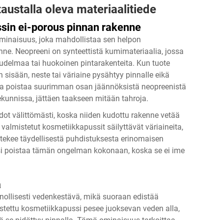
austalla oleva materiaalitiede
sin ei-porous pinnan rakenne
minaisuus, joka mahdollistaa sen helpon
ne. Neopreeni on synteettistä kumimateriaalia, jossa
kudelmaa tai huokoinen pintarakenteita. Kun tuote
sisään, neste tai väriaine pysähtyy pinnalle eikä
lla poistaa suurimman osan jäännöksistä neopreenistä
unnissa, jättäen taakseen mitään tahroja.
dot välittömästi, koska niiden kudottu rakenne vetää
valmistetut kosmetiikkapussit säilyttävät väriaineita,
ä tekee täydellisestä puhdistuksesta erinomaisen
si poistaa tämän ongelman kokonaan, koska se ei ime
ä
nollisesti vedenkestävä, mikä suoraan edistää
tettu kosmetiikkapussi pesee juoksevan veden alla,