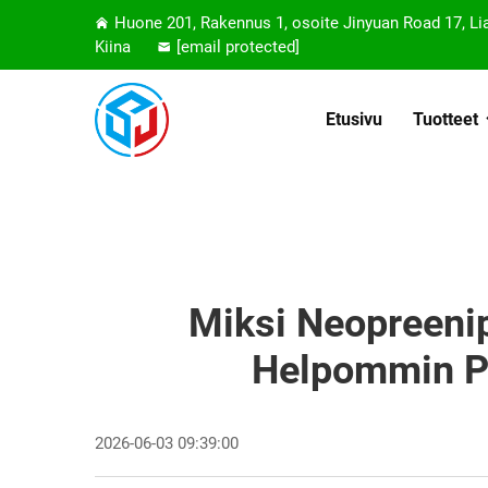
Huone 201, Rakennus 1, osoite Jinyuan Road 17, L
Kiina
[email protected]
Etusivu
Tuotteet
Miksi Neopreeni
Helpommin Pu
2026-06-03 09:39:00