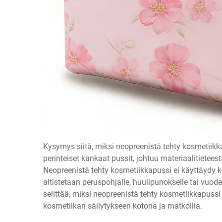
Kysymys siitä, miksi neopreenistä tehty kosmetii
perinteiset kankaat pussit, johtuu materiaalitietee
Neopreenistä tehty kosmetiikkapussi ei käyttäydy ku
altistetaan peruspohjalle, huulipunokselle tai vuo
selittää, miksi neopreenistä tehty kosmetiikkapussi
kosmetiikan säilytykseen kotona ja matkoilla.