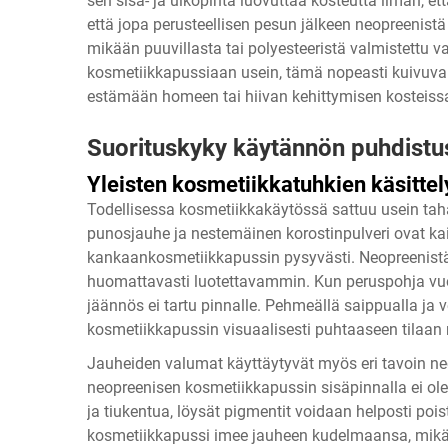
sen sisä- ja ulkopinta luovuttaa kosteutta ilman, et
että jopa perusteellisen pesun jälkeen neopreenis
mikään puuvillasta tai polyesteeristä valmistettu va
kosmetiikkapussiaan usein, tämä nopeasti kuivuva 
estämään homeen tai hiivan kehittymisen kosteiss
Suorituskyky käytännön puhdistus
Yleisten kosmetiikkatuhkien käsittel
Todellisessa kosmetiikkakäytössä sattuu usein ta
punosjauhe ja nestemäinen korostinpulveri ovat kaikk
kankaankosmetiikkapussin pysyvästi. Neopreenistä 
huomattavasti luotettavammin. Kun peruspohja vuo
jäännös ei tartu pinnalle. Pehmeällä saippualla ja 
kosmetiikkapussin visuaalisesti puhtaaseen tilaa
Jauheiden valumat käyttäytyvät myös eri tavoin n
neopreenisen kosmetiikkapussin sisäpinnalla ei ole
ja tiukentua, löysät pigmentit voidaan helposti poi
kosmetiikkapussi imee jauheen kudelmaansa, mikä 