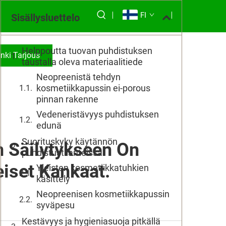
FI
Sisällysluettelo
Helppoutta tuovan puhdistuksen
nki Tarjous
taustalla oleva materiaalitiede
Neopreenistä tehdyn
kosmetiikkapussin ei-porous
pinnan rakenne
Vedeneristävyys puhdistuksen
edunä
Suorituskyky käytännön
 Säilytykseen On
puhdistustilanteissa
iset Kankaat.
Yleisten kosmetiikkatuhkien
käsittely
Neopreenisen kosmetiikkapussin
syväpesu
Kestävyys ja hygieniasuoja pitkällä