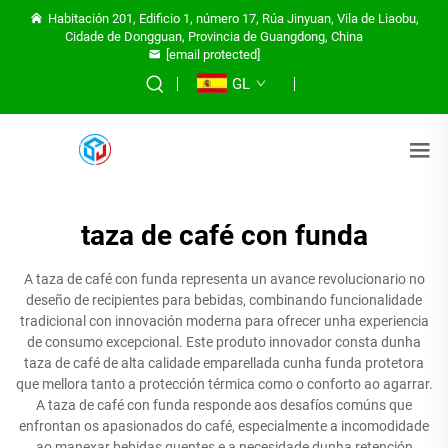
Habitación 201, Edificio 1, número 17, Rúa Jinyuan, Vila de Liaobu,
Cidade de Dongguan, Provincia de Guangdong, China
[email protected]
GL
taza de café con funda
A taza de café con funda representa un avance revolucionario no
deseño de recipientes para bebidas, combinando funcionalidade
tradicional con innovación moderna para ofrecer unha experiencia
de consumo excepcional. Este produto innovador consta dunha
taza de café de alta calidade emparellada cunha funda protetora
que mellora tanto a protección térmica como o conforto ao agarrar.
A taza de café con funda responde aos desafíos comúns que
enfrontan os apasionados do café, especialmente a incomodidade
ao manexar bebidas quentes e a necesidade dunha retención