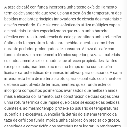
A taza de café con funda incorpora unha tecnoloxía de illamento
térmico de vangarda que revoluciona a xestión da temperatura das
bebidas mediante principios innovadores de ciencia dos materiais e
deseño enxeñado. Este sistema sofisticado utiliza múltiples capas
de materiais illantes especializados que crean unha barreira
efectiva contra a transferencia de calor, garantindo unha retención
óptima da temperatura tanto para bebidas quentes como frías
durante períodos prolongados de consumo. A taza de café con
funda alcanza un rendemento térmico superior grazas a materiais
cuidadosamente seleccionados que ofrecen propiedades illantes
excepccionais, mantendo ao mesmo tempo unha construción
lixeira e características de manexo intuitivas para o usuario. A capa
interior está feita de materiais aptos para o contacto co alimento e
de baixa condutividade térmica, mentres que a funda exterior
incorpora compostos poliméricos avanzados que melloran aínda
máis a eficacia do illamento. Esta construción de dúas capas crea
unha rotura térmica que impide que o calor se escape das bebidas
quentes e, ao mesmo tempo, protexe ao usuario de temperaturas
superficiais excesivas. A enxeñaría detrás do sistema térmico da
taza de café con funda implica unha calibración precisa do grosor,
densidade e composición dos materiais para lograr un rendemento