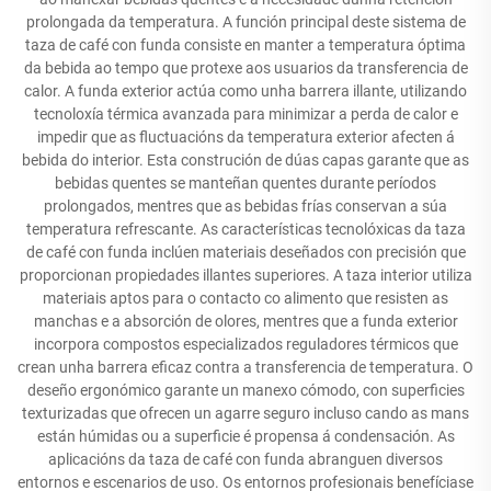
prolongada da temperatura. A función principal deste sistema de
taza de café con funda consiste en manter a temperatura óptima
da bebida ao tempo que protexe aos usuarios da transferencia de
calor. A funda exterior actúa como unha barrera illante, utilizando
tecnoloxía térmica avanzada para minimizar a perda de calor e
impedir que as fluctuacións da temperatura exterior afecten á
bebida do interior. Esta construción de dúas capas garante que as
bebidas quentes se manteñan quentes durante períodos
prolongados, mentres que as bebidas frías conservan a súa
temperatura refrescante. As características tecnolóxicas da taza
de café con funda inclúen materiais deseñados con precisión que
proporcionan propiedades illantes superiores. A taza interior utiliza
materiais aptos para o contacto co alimento que resisten as
manchas e a absorción de olores, mentres que a funda exterior
incorpora compostos especializados reguladores térmicos que
crean unha barrera eficaz contra a transferencia de temperatura. O
deseño ergonómico garante un manexo cómodo, con superficies
texturizadas que ofrecen un agarre seguro incluso cando as mans
están húmidas ou a superficie é propensa á condensación. As
aplicacións da taza de café con funda abranguen diversos
entornos e escenarios de uso. Os entornos profesionais benefíciase