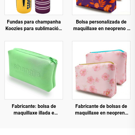
Fundas para champanha
Bolsa personalizada de
Koozies para sublimación,
maquillaxe en neopreno e
fundas curtas para
coiro con cremalleira en
botellas de cervexa,
relieve e impermeable,
fundas refrescantes para
bolsas de viaxe para
botellas con cremalleira
cosméticos e organizador
de maquillaxe de luxo
Fabricante: bolsa de
Fabricante de bolsas de
maquillaxe illada e
maquillaxe en neopreno
estanca con logotipo en
con logotipo
relevo. Bolsa de
personalizable. Bolsa
maquillaxe en neopreno
estanca para almacenar