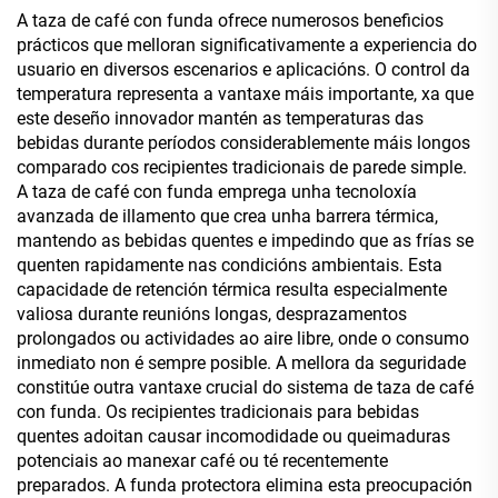
para nadar, con
produtos de maquillaxe.
A taza de café con funda ofrece numerosos beneficios
cremalleira.
Organizador estanco para
prácticos que melloran significativamente a experiencia do
artigos de tocador, ideal
usuario en diversos escenarios e aplicacións. O control da
para viaxes.
temperatura representa a vantaxe máis importante, xa que
este deseño innovador mantén as temperaturas das
bebidas durante períodos considerablemente máis longos
comparado cos recipientes tradicionais de parede simple.
A taza de café con funda emprega unha tecnoloxía
avanzada de illamento que crea unha barrera térmica,
mantendo as bebidas quentes e impedindo que as frías se
quenten rapidamente nas condicións ambientais. Esta
capacidade de retención térmica resulta especialmente
valiosa durante reunións longas, desprazamentos
prolongados ou actividades ao aire libre, onde o consumo
inmediato non é sempre posible. A mellora da seguridade
constitúe outra vantaxe crucial do sistema de taza de café
con funda. Os recipientes tradicionais para bebidas
quentes adoitan causar incomodidade ou queimaduras
potenciais ao manexar café ou té recentemente
preparados. A funda protectora elimina esta preocupación