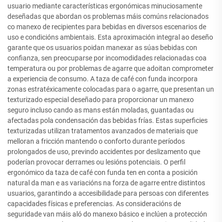
usuario mediante características ergonómicas minuciosamente
deseñadas que abordan os problemas máis comúns relacionados
co manexo de recipientes para bebidas en diversos escenarios de
uso e condicións ambientais. Esta aproximación integral ao deseño
garante que os usuarios poidan manexar as súas bebidas con
confianza, sen preocuparse por incomodidades relacionadas coa
temperatura ou por problemas de agarre que adoitan comprometer
a experiencia de consumo. A taza de café con funda incorpora
zonas estratéxicamente colocadas para o agarre, que presentan un
texturizado especial deseñado para proporcionar un manexo
seguro incluso cando as mans están moladas, guantadas ou
afectadas pola condensación das bebidas frías. Estas superficies
texturizadas utilizan tratamentos avanzados de materiais que
melloran a fricción mantendo o conforto durante períodos
prolongados de uso, previndo accidentes por deslizamento que
poderían provocar derrames ou lesións potenciais. O perfil
ergonómico da taza de café con funda ten en conta a posición
natural da man e as variacións na forza de agarre entre distintos
usuarios, garantindo a accesibilidade para persoas con diferentes
capacidades físicas e preferencias. As consideracións de
seguridade van máis aló do manexo básico e inclúen a protección