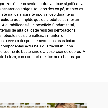
nización representan outra vantaxe significativa,
para latas de cerveza,
 separar os artigos líquidos dos en pó, manter as
fundas refrescantes de
sistemática ahorra tempo valioso durante as
or estruturado impide que os produtos se movan
golpe (slap wrap
 A durabilidade é un beneficio fundamental,
coozies)
riais de alta calidade resisten perforacións,
s robustos das cremalleiras mantén un
ados prevén a desprendemento das asas baixo
 compoñentes extraíbeis que facilitan unha
 crecemento bacteriano e a absorción de odores. A
s de beleza, con compartimentos acolchados que