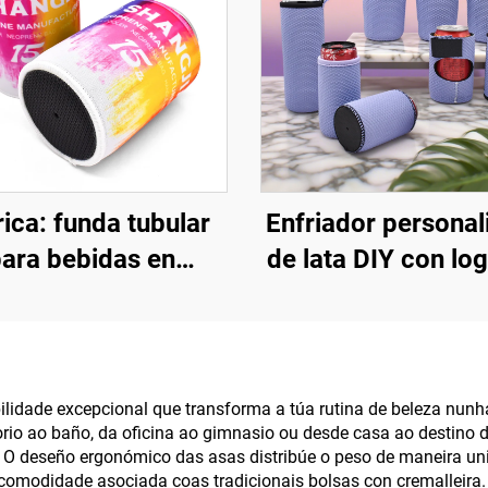
ica: funda tubular
Enfriador personal
ara bebidas en
de lata DIY con lo
reno de 3 mm para
personalizado, enf
limación, soporte
de cerveza de neo
 «stubbies» e funda
de 12 oz, soporte
escante para latas
latas (stubby hol
lidade excepcional que transforma a túa rutina de beleza nunha
rio ao baño, da oficina ao gimnasio ou desde casa ao destino de
erveza con logotipo
para sublimación
. O deseño ergonómico das asas distribúe o peso de maneira un
OEM, portátil e
eventos ao aire l
ncomodidade asociada coas tradicionais bolsas con cremalleira