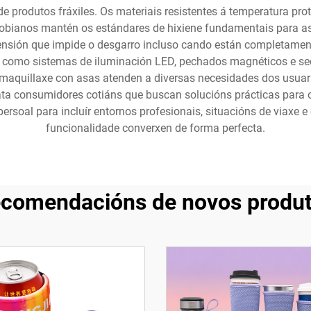
 produtos fráxiles. Os materiais resistentes á temperatura pro
robianos mantén os estándares de hixiene fundamentais para a
tensión que impide o desgarro incluso cando están completamen
s como sistemas de iluminación LED, pechados magnéticos e sec
aquillaxe con asas atenden a diversas necesidades dos usuario
ata consumidores cotiáns que buscan solucións prácticas para
persoal para incluír entornos profesionais, situacións de viaxe e
funcionalidade converxen de forma perfecta.
comendacións de novos produ