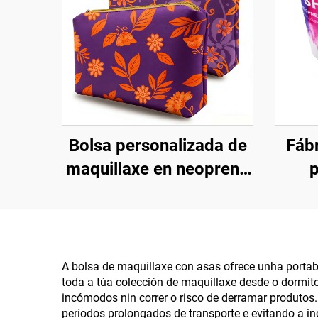
Bolsa personalizada de
Fábr
maquillaxe en neopreno
p
e coiro con cremalleira
neop
en relieve e
sub
impermeable, bolsas de
para
viaxe para cosméticos e
refr
A bolsa de maquillaxe con asas ofrece unha portabi
toda a túa colección de maquillaxe desde o dormito
organizador de
de c
incómodos nin correr o risco de derramar produtos
maquillaxe de luxo
períodos prolongados de transporte e evitando a i