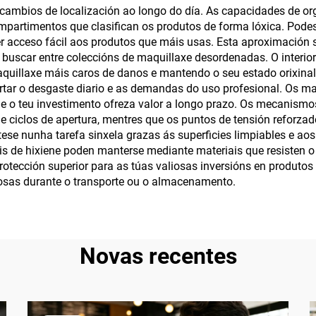
ambios de localización ao longo do día. As capacidades de orga
impermeable
mpartimentos que clasifican os produtos de forma lóxica. Podes
r acceso fácil aos produtos que máis usas. Esta aproximación 
ue buscar entre coleccións de maquillaxe desordenadas. O interi
quillaxe máis caros de danos e mantendo o seu estado orixinal.
tar o desgaste diario e as demandas do uso profesional. Os mate
e o teu investimento ofreza valor a longo prazo. Os mecanismo
e ciclos de apertura, mentres que os puntos de tensión reforz
e nunha tarefa sinxela grazas ás superficies limpiables e aos
is de hixiene poden manterse mediante materiais que resisten o
otección superior para as túas valiosas inversións en produto
stosas durante o transporte ou o almacenamento.
Novas recentes