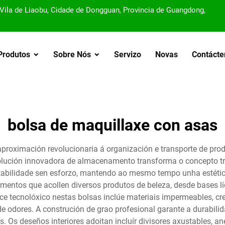
, Vila de Liaobu, Cidade de Dongguan, Provincia de Guangdong,
Produtos
Sobre Nós
Servizo
Novas
Contácte
bolsa de maquillaxe con asas
aproximación revolucionaria á organización e transporte de pr
solución innovadora de almacenamento transforma o concepto tr
ortabilidade sen esforzo, mantendo ao mesmo tempo unha estéti
entos que acollen diversos produtos de beleza, desde bases lí
ce tecnolóxico nestas bolsas inclúe materiais impermeables, cr
 de odores. A construción de grao profesional garante a durabi
es. Os deseños interiores adoitan incluír divisores axustables, 