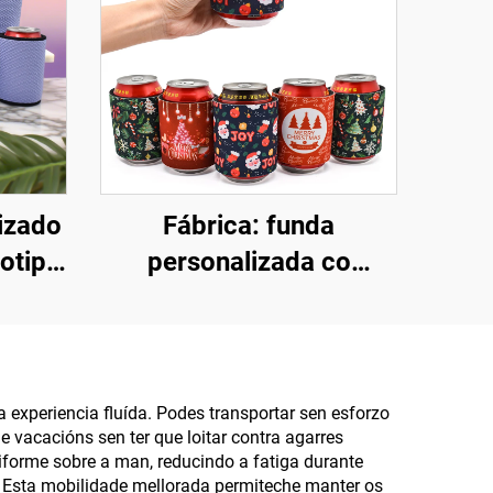
izado
Fábrica: funda
gotipo
personalizada co
riador
logotipo, venda ao por
preno
maior de fundas de
 para
neopreno en branco
der)
para sublimación,
 experiencia fluída. Podes transportar sen esforzo
 vacacións sen ter que loitar contra agarres
 para
fundas refrescantes de
iforme sobre a man, reducindo a fatiga durante
ibre
golpe, fundas illadas
. Esta mobilidade mellorada permiteche manter os