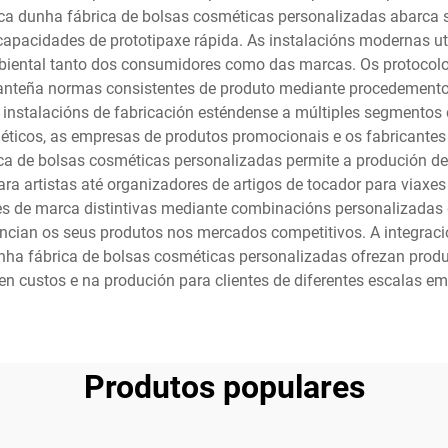
ica dunha fábrica de bolsas cosméticas personalizadas abarca 
capacidades de prototipaxe rápida. As instalacións modernas ut
mbiental tanto dos consumidores como das marcas. Os protoco
anteña normas consistentes de produto mediante procedementos
s instalacións de fabricación esténdense a múltiples segmentos 
éticos, as empresas de produtos promocionais e os fabricante
ca de bolsas cosméticas personalizadas permite a produción de
ra artistas até organizadores de artigos de tocador para viaxe
s de marca distintivas mediante combinacións personalizadas de
erencian os seus produtos nos mercados competitivos. A integrac
dunha fábrica de bolsas cosméticas personalizadas ofrezan pro
 en custos e na produción para clientes de diferentes escalas em
Produtos populares