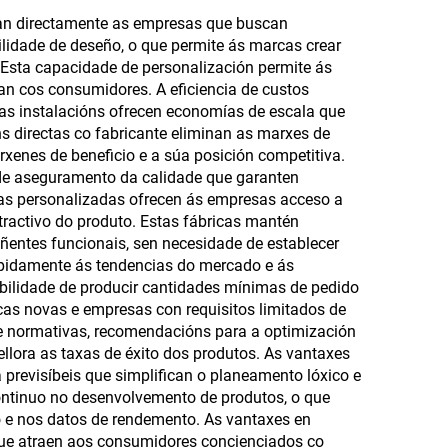
xe,
para sublimación,
ian directamente as empresas que buscan
bilidade de deseño, o que permite ás marcas crear
tigos
fundas refrescantes de
 Esta capacidade de personalización permite ás
ran
golpe, fundas illadas
n cos consumidores. A eficiencia de custos
tas instalacións ofrecen economías de escala que
a de
para latas de cerveza,
 directas co fabricante eliminan as marxes de
egalo
fundas refrescantes de
xenes de beneficio e a súa posición competitiva.
 de aseguramento da calidade que garanten
golpe (slap wrap
icas personalizadas ofrecen ás empresas acceso a
coozies)
atractivo do produto. Estas fábricas mantén
oñentes funcionais, sen necesidade de establecer
apidamente ás tendencias do mercado e ás
bilidade de producir cantidades mínimas de pedido
cas novas e empresas con requisitos limitados de
o de normativas, recomendacións para a optimización
llora as taxas de éxito dos produtos. As vantaxes
 previsíbeis que simplifican o planeamento lóxico e
ontinuo no desenvolvemento de produtos, o que
 e nos datos de rendemento. As vantaxes en
que atraen aos consumidores concienciados co