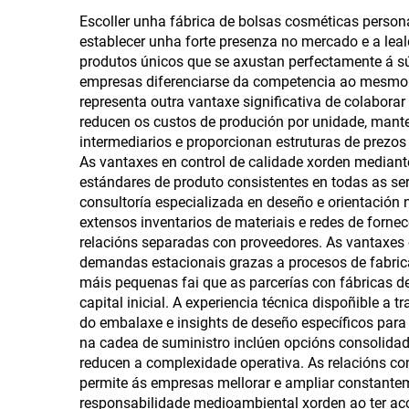
personalizado para lata
viaxe
Escoller unha fábrica de bolsas cosméticas perso
establecer unha forte presenza no mercado e a leal
(Koozie)
produtos únicos que se axustan perfectamente á sú
ma
empresas diferenciarse da competencia ao mesmo t
representa outra vantaxe significativa de colabora
reducen os custos de produción por unidade, mante
intermediarios e proporcionan estruturas de prezo
As vantaxes en control de calidade xorden median
estándares de produto consistentes en todas as se
consultoría especializada en deseño e orientación 
extensos inventarios de materiais e redes de forne
relacións separadas con proveedores. As vantaxes
demandas estacionais grazas a procesos de fabrica
máis pequenas fai que as parcerías con fábricas d
capital inicial. A experiencia técnica dispoñible 
do embalaxe e insights de deseño específicos para
na cadea de suministro inclúen opcións consolidada
reducen a complexidade operativa. As relacións co
permite ás empresas mellorar e ampliar constante
responsabilidade medioambiental xorden ao ter ac