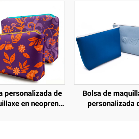
a personalizada de
Bolsa de maquill
illaxe en neopreno
personalizada 
iro con cremalleira
neopreno imperm
en relieve e
con logotipo
rmeable, bolsas de
personalizado, b