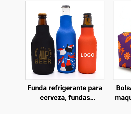
Funda refrigerante para
Bols
cerveza, fundas
maqu
aislantes para lata,
e co
funda aislante para
garrafa, soporte
impe