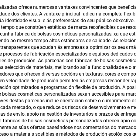
 para cosméticos e
cosmética de via
nalizadas ofrece numerosas vantaxes convincentes que benefic
dade dos clientes. A vantaxe principal radica na completa flexi
organizador de
organizador de ar
a identidade visual e ás preferencias do seu público obxectivo.
quillaxe de luxo
de tocador de g
empo que constrúen estéticas de marca recoñecibles que resoa
r cunha fábrica de bolsas cosméticas personalizadas, xa que es
capacidade, bols
ndo ao mesmo tempo altos estándares de calidade. As relacións
lavado portátil, r
s transparentes que axudan ás empresas a optimizar os seus már
te procesos de fabricación especializados e equipos dedicados
para mulleres
ries de produción. As parcerías con fábricas de bolsas cosmét
na selección de materiais, mellorando así a funcionalidade e o 
cedores que ofrecen diversas opcións en texturas, cores e comp
 en velocidade de produción permiten ás empresas responder r
ción optimizados e programación flexible da produción. A posi
e bolsas cosméticas personalizadas sexan accesibles para mar
a través destas parcerías inclúe orientación sobre o cumpriment
 cada mercado, o que reduce os riscos de desenvolvemento e me
s de envío, apoio na xestión de inventarios e prazos de entrega
n fábricas de bolsas cosméticas personalizadas ofrecen apio c
mente as súas ofertas baseándose nos comentarios do mercado
ceso a materiais sostibles e métodos de produción ecolóxicos 