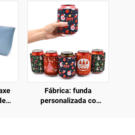
axe
Fábrica: funda
de
personalizada co
eable
logotipo, venda ao por
maior de fundas de
olsa
neopreno en branco