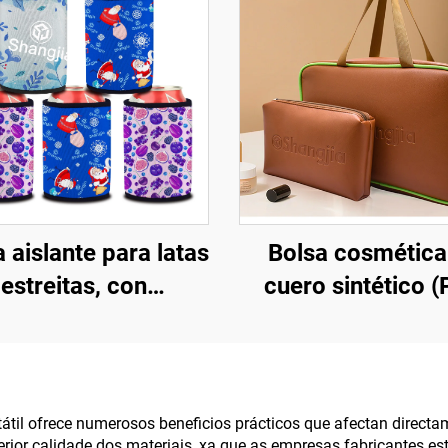
 aislante para latas
Bolsa cosmética
estreitas, con
cuero sintético (
sublimación,
bolsa de viax
ersonalizada e
transparente de
ustomizada para
para artigos de to
erveza, fundas
bolsa cosméti
tátil ofrece numerosos beneficios prácticos que afectan direct
erior calidade dos materiais, xa que as empresas fabricantes es