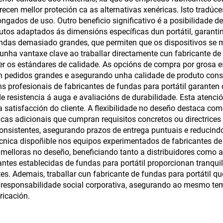
icas para latas de
transparente
recen mellor proteción ca as alternativas xenéricas. Isto tradú
bebida
ngados de uso. Outro beneficio significativo é a posibilidade 
dutos adaptados ás dimensións específicas dun portátil, garanti
fundas demasiado grandes, que permiten que os dispositivos se
unha vantaxe clave ao traballar directamente cun fabricante de 
er os estándares de calidade. As opcións de compra por grosa e
en pedidos grandes e asegurando unha calidade de produto cons
s profesionais de fabricantes de fundas para portátil garanten
de resistencia á auga e avaliacións de durabilidade. Esta atenc
 satisfacción do cliente. A flexibilidade no deseño destaca com
icas adicionais que cumpran requisitos concretos ou directrices 
consistentes, asegurando prazos de entrega puntuais e reducind
técnica dispoñible nos equipos experimentados de fabricantes de 
melloras no deseño, beneficiando tanto a distribuidores como a
ntes establecidas de fundas para portátil proporcionan tranquil
es. Ademais, traballar cun fabricante de fundas para portátil q
e responsabilidade social corporativa, asegurando ao mesmo te
icación.