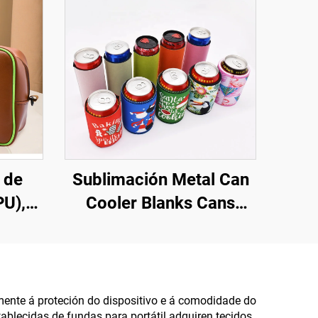
 de
Sublimación Metal Can
PU),
Cooler Blanks Cans
e
Aislados Sublimación
 PVC
Can Cooler Holder
cador,
ca
amente á proteción do dispositivo e á comodidade do
tablecidas de fundas para portátil adquiren tecidos