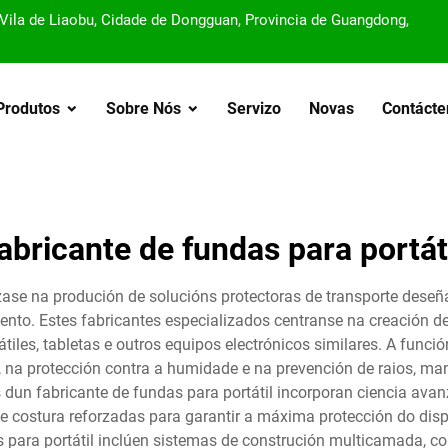
, Vila de Liaobu, Cidade de Dongguan, Provincia de Guangdong,
Produtos
Sobre Nós
Servizo
Novas
Contácte
abricante de fundas para portát
ízase na produción de solucións protectoras de transporte deseñ
ento. Estes fabricantes especializados centranse na creación de
tiles, tabletas e outros equipos electrónicos similares. A funci
s, na protección contra a humidade e na prevención de raios, 
 dun fabricante de fundas para portátil incorporan ciencia avan
de costura reforzadas para garantir a máxima protección do dispo
 para portátil inclúen sistemas de construción multicamada, con