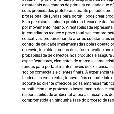
botellas con cremalleira
térm
e materiais acolchados de primeira calidade que of
súas propiedades protetoras durante períodos prolo
profesional de fundas para portátil pode crear pro
Esta precisión elimina o problema frecuente das 
por movemento interno. A rentabilidade representa 
intermediarios reduce o prezo total sen compromet
educativas, proporcionando aforros substanciais 
control de calidade implementadas polas operación
do envío, incluídas probas de esforzo, avaliacións 
probabilidade de defectos nos produtos e asegura a
especificar cores, elementos de marca e característ
fundas para portátil mantén niveis de existencias 
socios comerciais e clientes finais. A experiencia 
tendencias emerxentes, innovacións en materiais e 
soporte ao cliente ofrecidos polas empresas fabrica
substitución que protexen o investimento dos client
responsabilidade ambiental apoia as iniciativas d
comprometida en ningunha fase do proceso de fabr