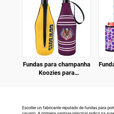
Fundas para champanha
Funda
Koozies para
sublimación, fundas
curtas para botellas de
p
cervexa, fundas
c
refrescantes para
c
Escoller un fabricante reputado de fundas para por
usuario. A primeira vantaxe principal radica na sup