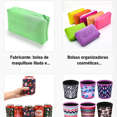
Fabricante: bolsa de
Bolsas organizadoras
maquillaxe illada e
cosméticas
estanca con logotipo en
personalizadas
relevo. Bolsa de
impermeables de cor
maquillaxe en neopreno
púrpura con logotipo
para nadar, con
personalizado, pequena
cremalleira.
bolsa de viaxe para
maquillaxe, bolsa de
neopreno con cremalleira
para almacenamento