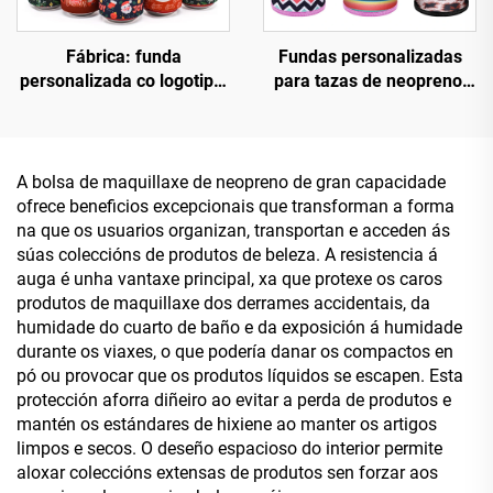
Fábrica: funda
Fundas personalizadas
personalizada co logotipo,
para tazas de neopreno,
venda ao por maior de
soportes para tazas,
fundas de neopreno en
fundas térmicas para
branco para sublimación,
tazas de café
fundas refrescantes de
A bolsa de maquillaxe de neopreno de gran capacidade
golpe, fundas illadas para
ofrece beneficios excepcionais que transforman a forma
latas de cerveza, fundas
na que os usuarios organizan, transportan e acceden ás
refrescantes de golpe
súas coleccións de produtos de beleza. A resistencia á
(slap wrap coozies)
auga é unha vantaxe principal, xa que protexe os caros
produtos de maquillaxe dos derrames accidentais, da
humidade do cuarto de baño e da exposición á humidade
durante os viaxes, o que podería danar os compactos en
pó ou provocar que os produtos líquidos se escapen. Esta
protección aforra diñeiro ao evitar a perda de produtos e
mantén os estándares de hixiene ao manter os artigos
limpos e secos. O deseño espacioso do interior permite
aloxar coleccións extensas de produtos sen forzar aos