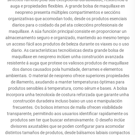
auga e propiedades flexibles. A grande bolsa de maquillaxe en
neopreno presenta múltiples compartimentos e seccións
organizativas que acomodan todo, desde os produtos esenciais
diarios para o coidado da pel ata coleccións profesionais de
maquillaxe. A súa función principal consiste en proporcionar un
almacenamento seguro e organizado, mantendo ao mesmo tempo
un acceso fácil aos produtos de beleza durante os viaxes ou o uso
diario. As características tecnolóxicas desta grande bolsa de
maquillaxe en neopreno inclúen unha construción avanzada
resistente á auga que protexe os valiosos produtos de maquillaxe
dos danos causados pola humidade, derrames e elementos
ambientais. O material de neopreno ofrece superiores propiedades
de illamento, axudando a manter temperaturas óptimas para
produtos sensibles á temperatura, como sérum e bases. A bolsa
incorpora unha tecnoloxía de costura reforzada que garante unha
construción duradeira incluso baixo un uso e manipulación
frecuentes. Os bolsos internos de malla ofrecen visibilidade
transparente, permitindo aos usuarios identificar rapidamente os
produtos sen ter que buscar extensivamente. O deseño inclúe
divisores axustables que se poden configurar para acomodar
distintos tamaños de produtos, desde bálsamos labiais compactos