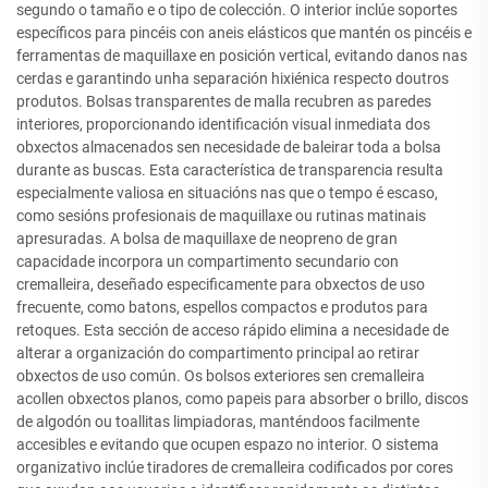
segundo o tamaño e o tipo de colección. O interior inclúe soportes
específicos para pincéis con aneis elásticos que mantén os pincéis e
ferramentas de maquillaxe en posición vertical, evitando danos nas
cerdas e garantindo unha separación hixiénica respecto doutros
produtos. Bolsas transparentes de malla recubren as paredes
interiores, proporcionando identificación visual inmediata dos
obxectos almacenados sen necesidade de baleirar toda a bolsa
durante as buscas. Esta característica de transparencia resulta
especialmente valiosa en situacións nas que o tempo é escaso,
como sesións profesionais de maquillaxe ou rutinas matinais
apresuradas. A bolsa de maquillaxe de neopreno de gran
capacidade incorpora un compartimento secundario con
cremalleira, deseñado especificamente para obxectos de uso
frecuente, como batons, espellos compactos e produtos para
retoques. Esta sección de acceso rápido elimina a necesidade de
alterar a organización do compartimento principal ao retirar
obxectos de uso común. Os bolsos exteriores sen cremalleira
acollen obxectos planos, como papeis para absorber o brillo, discos
de algodón ou toallitas limpiadoras, manténdoos facilmente
accesibles e evitando que ocupen espazo no interior. O sistema
organizativo inclúe tiradores de cremalleira codificados por cores