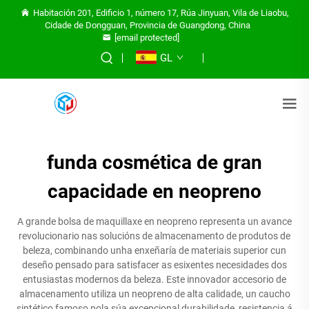
Habitación 201, Edificio 1, número 17, Rúa Jinyuan, Vila de Liaobu,
Cidade de Dongguan, Provincia de Guangdong, China
[email protected]
GL
funda cosmética de gran
capacidade en neopreno
A grande bolsa de maquillaxe en neopreno representa un avance
revolucionario nas solucións de almacenamento de produtos de
beleza, combinando unha enxeñaría de materiais superior cun
deseño pensado para satisfacer as esixentes necesidades dos
entusiastas modernos da beleza. Este innovador accesorio de
almacenamento utiliza un neopreno de alta calidade, un caucho
sintético famoso pola súa excepcional durabilidade, resistencia á