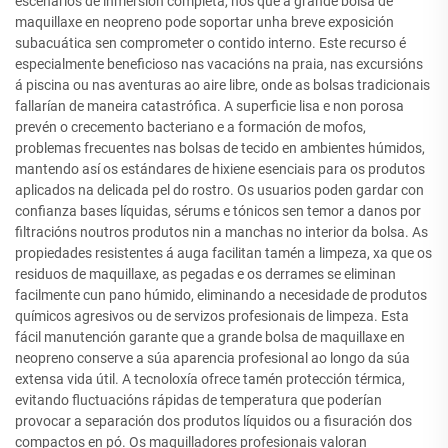
escenarios de inmersión completa, nos que a grande bolsa de
maquillaxe en neopreno pode soportar unha breve exposición
subacuática sen comprometer o contido interno. Este recurso é
especialmente beneficioso nas vacacións na praia, nas excursións
á piscina ou nas aventuras ao aire libre, onde as bolsas tradicionais
fallarían de maneira catastrófica. A superficie lisa e non porosa
prevén o crecemento bacteriano e a formación de mofos,
problemas frecuentes nas bolsas de tecido en ambientes húmidos,
mantendo así os estándares de hixiene esenciais para os produtos
aplicados na delicada pel do rostro. Os usuarios poden gardar con
confianza bases líquidas, sérums e tónicos sen temor a danos por
filtracións noutros produtos nin a manchas no interior da bolsa. As
propiedades resistentes á auga facilitan tamén a limpeza, xa que os
residuos de maquillaxe, as pegadas e os derrames se eliminan
facilmente cun pano húmido, eliminando a necesidade de produtos
químicos agresivos ou de servizos profesionais de limpeza. Esta
fácil manutención garante que a grande bolsa de maquillaxe en
neopreno conserve a súa aparencia profesional ao longo da súa
extensa vida útil. A tecnoloxía ofrece tamén protección térmica,
evitando fluctuacións rápidas de temperatura que poderían
provocar a separación dos produtos líquidos ou a fisuración dos
compactos en pó. Os maquilladores profesionais valoran