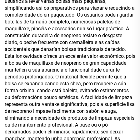
usuarios a levar varias bolsas máis pequenas,
simplificando así os preparativos para viaxar e reducindo a
complexidade do empaquetado. Os usuarios poden gardar
botellas de tamaño completo, numerosas paletas de
maquillaxe, pincéis e accesorios nun só lugar práctico. A
construción duradeira de neopreno resiste o desgaste
diario, o peche frecuente con cremalleira e as caídas
accidentais que danarían bolsas tradicionais de tecido.
Esta lonxevidade ofrece un excelente valor económico, pois
a bolsa de maquillaxe de neopreno de gran capacidade
manteñen a súa aparencia e funcionalidade durante
períodos prolongados. O material flexible permite que a
bolsa se expanda cando está chea, pero recupere a súa
forma orixinal cando está baleira, evitando estiramentos
ou deformacións pouco estéticas. A facilidade de limpeza
representa outra vantaxe significativa, pois a superficie lisa
de neopreno limpase facilmente con sabón e auga,
eliminando a necesidade de produtos de limpeza especiais
ou de mantemento profesional. A base ou o pó
derramados poden eliminarse rapidamente sen deixar
manchas, mantendo unha aparencia profesional. As