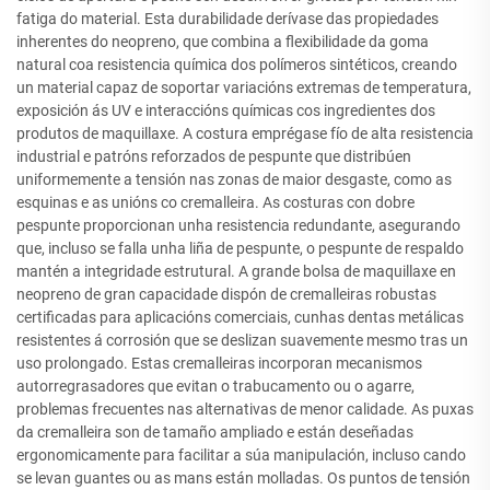
fatiga do material. Esta durabilidade derívase das propiedades
inherentes do neopreno, que combina a flexibilidade da goma
natural coa resistencia química dos polímeros sintéticos, creando
un material capaz de soportar variacións extremas de temperatura,
exposición ás UV e interaccións químicas cos ingredientes dos
produtos de maquillaxe. A costura emprégase fío de alta resistencia
industrial e patróns reforzados de pespunte que distribúen
uniformemente a tensión nas zonas de maior desgaste, como as
esquinas e as unións co cremalleira. As costuras con dobre
pespunte proporcionan unha resistencia redundante, asegurando
que, incluso se falla unha liña de pespunte, o pespunte de respaldo
mantén a integridade estrutural. A grande bolsa de maquillaxe en
neopreno de gran capacidade dispón de cremalleiras robustas
certificadas para aplicacións comerciais, cunhas dentas metálicas
resistentes á corrosión que se deslizan suavemente mesmo tras un
uso prolongado. Estas cremalleiras incorporan mecanismos
autorregrasadores que evitan o trabucamento ou o agarre,
problemas frecuentes nas alternativas de menor calidade. As puxas
da cremalleira son de tamaño ampliado e están deseñadas
ergonomicamente para facilitar a súa manipulación, incluso cando
se levan guantes ou as mans están molladas. Os puntos de tensión