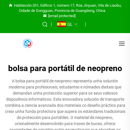
Habitación 201, Edificio 1, número 17, Rúa Jinyuan, Vila de Liaobu,
Cidade de Dongguan, Provincia de Guangdong, China
[email protected]
GL
bolsa para portátil de neopreno
A bolsa para portátil de neopreno representa unha solución
moderna para profesionais, estudantes e nómades dixitais que
demandan unha protección superior para os seus valiosos
dispositivos informáticos. Esta innovadora solución de transporte
combina a ciencia avanzada dos materiais co deseño práctico para
crear unha funda protectora que supera os estándares tradicionais
de protección para portátiles. O material de neopreno,
orixinalmente desenvolvido para traxes de buceo, ofrece
propiedades de amortiguación excepctionais que absorben os