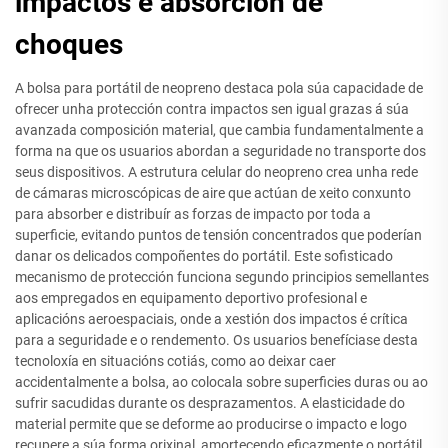
impactos e absorción de
choques
A bolsa para portátil de neopreno destaca pola súa capacidade de
ofrecer unha protección contra impactos sen igual grazas á súa
avanzada composición material, que cambia fundamentalmente a
forma na que os usuarios abordan a seguridade no transporte dos
seus dispositivos. A estrutura celular do neopreno crea unha rede
de cámaras microscópicas de aire que actúan de xeito conxunto
para absorber e distribuír as forzas de impacto por toda a
superficie, evitando puntos de tensión concentrados que poderían
danar os delicados compoñentes do portátil. Este sofisticado
mecanismo de protección funciona segundo principios semellantes
aos empregados en equipamento deportivo profesional e
aplicacións aeroespaciais, onde a xestión dos impactos é crítica
para a seguridade e o rendemento. Os usuarios benefíciase desta
tecnoloxía en situacións cotiás, como ao deixar caer
accidentalmente a bolsa, ao colocala sobre superficies duras ou ao
sufrir sacudidas durante os desprazamentos. A elasticidade do
material permite que se deforme ao producirse o impacto e logo
recupere a súa forma orixinal, amortecendo eficazmente o portátil