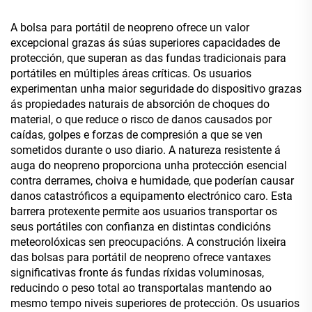
fundas térmicas para latas
bolsa cosmética
de bebida
transparente
A bolsa para portátil de neopreno ofrece un valor
excepcional grazas ás súas superiores capacidades de
protección, que superan as das fundas tradicionais para
portátiles en múltiples áreas críticas. Os usuarios
experimentan unha maior seguridade do dispositivo grazas
ás propiedades naturais de absorción de choques do
material, o que reduce o risco de danos causados por
caídas, golpes e forzas de compresión a que se ven
sometidos durante o uso diario. A natureza resistente á
auga do neopreno proporciona unha protección esencial
contra derrames, choiva e humidade, que poderían causar
danos catastróficos a equipamento electrónico caro. Esta
barrera protexente permite aos usuarios transportar os
seus portátiles con confianza en distintas condicións
meteorolóxicas sen preocupacións. A construción lixeira
das bolsas para portátil de neopreno ofrece vantaxes
significativas fronte ás fundas ríxidas voluminosas,
reducindo o peso total ao transportalas mantendo ao
mesmo tempo niveis superiores de protección. Os usuarios