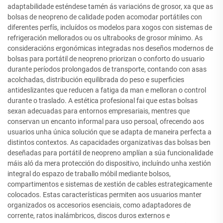
adaptabilidade esténdese tamén ás variacións de grosor, xa que as
bolsas de neopreno de calidade poden acomodar portátiles con
diferentes perfís, incluídos os modelos para xogos con sistemas de
refrigeración mellorados ou os ultrabooks de grosor mínimo. As
consideracións ergonómicas integradas nos deseños modernos de
bolsas para portátil de neopreno priorizan o conforto do usuario
durante períodos prolongados de transporte, contando con asas
acolchadas, distribución equilibrada do peso e superficies
antideslizantes que reducen a fatiga da man e melloran o control
durante o traslado. A estética profesional fai que estas bolsas
sexan adecuadas para entornos empresariais, mentres que
conservan un encanto informal para uso persoal, ofrecendo aos
usuarios unha única solución que se adapta de maneira perfecta a
distintos contextos. As capacidades organizativas das bolsas ben
deseñadas para portátil de neopreno amplían a súa funcionalidade
máis aló da mera protección do dispositivo, incluíndo unha xestión
integral do espazo de traballo móbil mediante bolsos,
compartimentos e sistemas de xestión de cables estrategicamente
colocados. Estas características permiten aos usuarios manter
organizados os accesorios esenciais, como adaptadores de
corrente, ratos inalámbricos, discos duros externos e