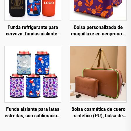
Funda refrigerante para
Bolsa personalizada de
cerveza, fundas aislantes
maquillaxe en neopreno e
para lata, funda aislante
coiro con cremalleira en
para garrafa, soporte
relieve e impermeable,
personalizado para lata
bolsas de viaxe para
(Koozie)
cosméticos e organizador
de maquillaxe de luxo
Funda aislante para latas
Bolsa cosmética de cuero
estreitas, con sublimación,
sintético (PU), bolsa de
personalizada e
viaxe transparente de PVC
customizada para cerveza,
para artigos de tocador,