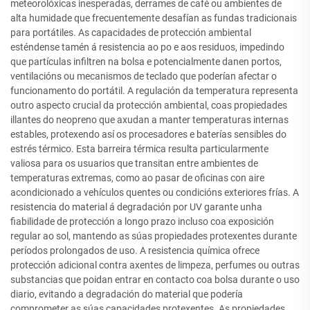
meteorolóxicas inesperadas, derrames de café ou ambientes de
alta humidade que frecuentemente desafían as fundas tradicionais
para portátiles. As capacidades de protección ambiental
esténdense tamén á resistencia ao po e aos residuos, impedindo
que partículas infiltren na bolsa e potencialmente danen portos,
ventilacións ou mecanismos de teclado que poderían afectar o
funcionamento do portátil. A regulación da temperatura representa
outro aspecto crucial da protección ambiental, coas propiedades
illantes do neopreno que axudan a manter temperaturas internas
estables, protexendo así os procesadores e baterías sensibles do
estrés térmico. Esta barreira térmica resulta particularmente
valiosa para os usuarios que transitan entre ambientes de
temperaturas extremas, como ao pasar de oficinas con aire
acondicionado a vehículos quentes ou condicións exteriores frías. A
resistencia do material á degradación por UV garante unha
fiabilidade de protección a longo prazo incluso coa exposición
regular ao sol, mantendo as súas propiedades protexentes durante
períodos prolongados de uso. A resistencia química ofrece
protección adicional contra axentes de limpeza, perfumes ou outras
substancias que poidan entrar en contacto coa bolsa durante o uso
diario, evitando a degradación do material que podería
comprometer as súas capacidades protexentes. As propiedades