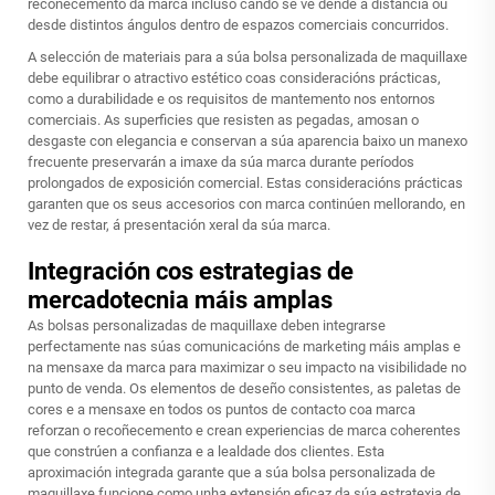
recoñecemento da marca incluso cando se ve dende a distancia ou
desde distintos ángulos dentro de espazos comerciais concurridos.
A selección de materiais para a súa bolsa personalizada de maquillaxe
debe equilibrar o atractivo estético coas consideracións prácticas,
como a durabilidade e os requisitos de mantemento nos entornos
comerciais. As superficies que resisten as pegadas, amosan o
desgaste con elegancia e conservan a súa aparencia baixo un manexo
frecuente preservarán a imaxe da súa marca durante períodos
prolongados de exposición comercial. Estas consideracións prácticas
garanten que os seus accesorios con marca continúen mellorando, en
vez de restar, á presentación xeral da súa marca.
Integración cos estrategias de
mercadotecnia máis amplas
As bolsas personalizadas de maquillaxe deben integrarse
perfectamente nas súas comunicacións de marketing máis amplas e
na mensaxe da marca para maximizar o seu impacto na visibilidade no
punto de venda. Os elementos de deseño consistentes, as paletas de
cores e a mensaxe en todos os puntos de contacto coa marca
reforzan o recoñecemento e crean experiencias de marca coherentes
que constrúen a confianza e a lealdade dos clientes. Esta
aproximación integrada garante que a súa bolsa personalizada de
maquillaxe funcione como unha extensión eficaz da súa estratexia de