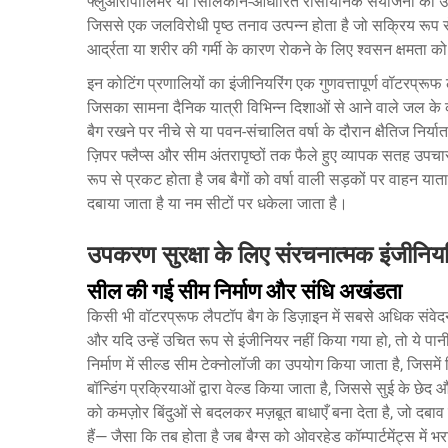
फ्लुओरोपॉलिमर या सिलिकॉन-आधारित रासायनिक संयोजनों का उपयोग 
जिससे एक जलविरोधी पृष्ठ तनाव उत्पन्न होता है जो सक्रिय रूप
आर्द्रता या शरीर की गर्मी के कारण रोकने के लिए श्वसन क्षमता 
इन कोटिंग प्रणालियों का इंजीनियरिंग एक गुणवत्तापूर्ण वॉटरप्रू
जिसका सामना दैनिक यात्री विभिन्न दिशाओं से आने वाले जल के क
बैग रखने पर नीचे से या पवन-संचालित वर्षा के दौरान क्षैतिज निर्
ज़िपर फ्लैप्स और सीम अंतरापृष्ठों तक फैले हुए व्यापक सतह उप
रूप से प्रकट होता है जब बैगों को वर्षा वाली सड़कों पर वाहन याताय
दबाया जाता है या नम सीटों पर धकेला जाता है।
उपकरण सुरक्षा के लिए संरचनात्मक इंजीनियर
सील की गई सीम निर्माण और संधि अखंडता
किसी भी वॉटरप्रूफ लैपटॉप बैग के डिज़ाइन में सबसे अधिक संवेदनशील 
और यदि उन्हें उचित रूप से इंजीनियर नहीं किया गया हो, तो ये पानी
निर्माण में सील्ड सीम टेक्नोलॉजी का उपयोग किया जाता है, जिसमें
बॉन्डिंग प्रक्रियाओं द्वारा वेल्ड किया जाता है, जिससे सुई के छे
को कमज़ोर बिंदुओं से बदलकर मज़बूत बाधाएँ बना देता है, जो द
हैं— जैसा कि तब होता है जब बैग्स को ओवरहेड कॉम्पार्टमेंट्स में भरा