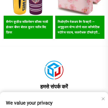
शैम्पेन कूज़ीज़ सब्लिमेशन ब्लैंक्स स्टबी
निओप्रीन मेकअप बैग फैक्ट्री —
होल्डर बीयर बोतल कूलर स्लीव विद
अनुकूलन योग्य लोगो वाला कॉस्मेटिक
ज़िपर
स्टोरेज पाउच, जलरोधक टॉयलेट्री
ऑर्गनाइज़र बैग यात्रा के लिए
हमसे संपर्क करें
Add: चीन, गुआंगडोंग प्रांत, डॉनगुआन शहर, लियाओबू टाउन, जिनयुआन रोड नंबर 17,
भवन 1, कमरा 201
We value your privacy