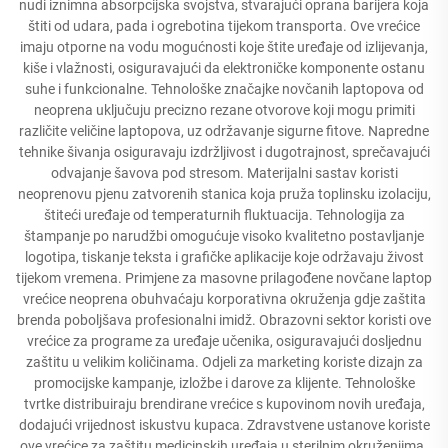
nudi iznimna absorpcijska svojstva, stvarajući oprana barijera koja
štiti od udara, pada i ogrebotina tijekom transporta. Ove vrećice
imaju otporne na vodu mogućnosti koje štite uređaje od izlijevanja,
kiše i vlažnosti, osiguravajući da elektroničke komponente ostanu
suhe i funkcionalne. Tehnološke značajke novčanih laptopova od
neoprena uključuju precizno rezane otvorove koji mogu primiti
različite veličine laptopova, uz održavanje sigurne fitove. Napredne
tehnike šivanja osiguravaju izdržljivost i dugotrajnost, sprečavajući
odvajanje šavova pod stresom. Materijalni sastav koristi
neoprenovu pjenu zatvorenih stanica koja pruža toplinsku izolaciju,
štiteći uređaje od temperaturnih fluktuacija. Tehnologija za
štampanje po narudžbi omogućuje visoko kvalitetno postavljanje
logotipa, tiskanje teksta i grafičke aplikacije koje održavaju živost
tijekom vremena. Primjene za masovne prilagođene novčane laptop
vrećice neoprena obuhvaćaju korporativna okruženja gdje zaštita
brenda poboljšava profesionalni imidž. Obrazovni sektor koristi ove
vrećice za programe za uređaje učenika, osiguravajući dosljednu
zaštitu u velikim količinama. Odjeli za marketing koriste dizajn za
promocijske kampanje, izložbe i darove za klijente. Tehnološke
tvrtke distribuiraju brendirane vrećice s kupovinom novih uređaja,
dodajući vrijednost iskustvu kupaca. Zdravstvene ustanove koriste
ove vrećice za zaštitu medicinskih uređaja u sterilnim okruženjima.