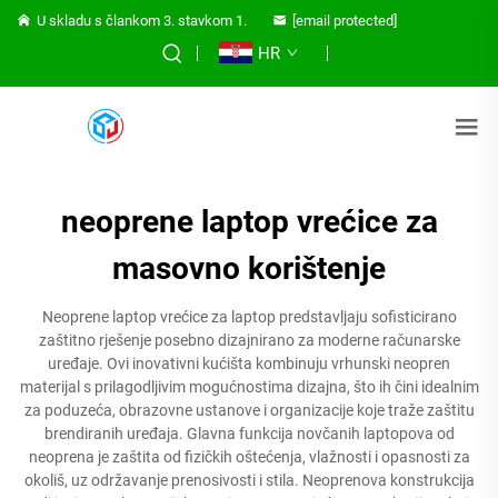
U skladu s člankom 3. stavkom 1.
[email protected]
HR
neoprene laptop vrećice za
masovno korištenje
Neoprene laptop vrećice za laptop predstavljaju sofisticirano
zaštitno rješenje posebno dizajnirano za moderne računarske
uređaje. Ovi inovativni kućišta kombinuju vrhunski neopren
materijal s prilagodljivim mogućnostima dizajna, što ih čini idealnim
za poduzeća, obrazovne ustanove i organizacije koje traže zaštitu
brendiranih uređaja. Glavna funkcija novčanih laptopova od
neoprena je zaštita od fizičkih oštećenja, vlažnosti i opasnosti za
okoliš, uz održavanje prenosivosti i stila. Neoprenova konstrukcija