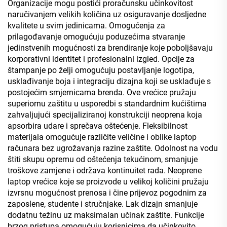
Organizacije mogu postići proračunsku učinkovitost
naručivanjem velikih količina uz osiguravanje dosljedne
kvalitete u svim jedinicama. Omogućenja za
prilagođavanje omogućuju poduzećima stvaranje
jedinstvenih mogućnosti za brendiranje koje poboljšavaju
korporativni identitet i profesionalni izgled. Opcije za
štampanje po želji omogućuju postavljanje logotipa,
usklađivanje boja i integraciju dizajna koji se usklađuje s
postojećim smjernicama brenda. Ove vrećice pružaju
superiornu zaštitu u usporedbi s standardnim kućištima
zahvaljujući specijaliziranoj konstrukciji neoprena koja
apsorbira udare i sprečava oštećenje. Fleksibilnost
materijala omogućuje različite veličine i oblike laptop
računara bez ugrožavanja razine zaštite. Odolnost na vodu
štiti skupu opremu od oštećenja tekućinom, smanjuje
troškove zamjene i održava kontinuitet rada. Neoprene
laptop vrećice koje se proizvode u velikoj količini pružaju
izvrsnu mogućnost prenosa i čine prijevoz pogodnim za
zaposlene, studente i stručnjake. Lak dizajn smanjuje
dodatnu težinu uz maksimalan učinak zaštite. Funkcije
brzog pristupa omogućuju korisnicima da učinkovito