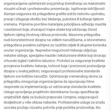
organizacijama optimizirati svoj pristup brendiranju za maksimalni
vizualni učinak i profesionalnu prezentaciju. Ispitivanje izdržljivosti
štampe osigurava da prilagođene grafike izdrže redovitu upotrebu,
pranje i izlaganje okolišu bez bledanja, pukotina ili luštenja tijekom
vremena. Priprema površine materijala poboljšava adheziju mastila
i zasićenost boje, stvarajući trajne otiske koji održavaju živost
tijekom cijelog životnog ciklusa proizvoda. Masovna prilagodba
nudi konzistentnost dizajna na velikim narudžbama, a istovremeno
prilagođava posebne zahtjeve za različite odjele ili skupine korisnika
unutar organizacija. Napredne mogućnosti tiskanja uključuju
metalne obloge, specijalne mastile i teksturirane efekte koji stvaraju
vrhunski izgled i taktično iskustvo. Protokol za osiguranje kvalitete
provjerava kvalitetu tiskanja, točnost boja i preciznost postavljanja
dizajna u svakoj jedinici, osiguravajući profesionalne standarde
tijekom sve količine narudžbi. Optimizacija vremenskog okvira za
prilagodbu omogućuje organizacijama da ispunjavaju hitne
rasporede za implementaciju uz održavanje standarda kvalitete.
Usluge upravljanja projektnim datotekama čuvaju specifikacije
umjetničkih djela za buduće preporuke i izmjene, osiguravajući
dosljednost u više ciklusa nabavke. Profesionalne usluge za izradu
uzoraka pružaju vizualnu potvrdu prije početka proizvodnje, što