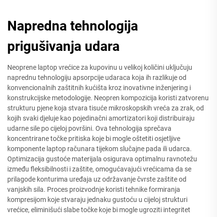
Napredna tehnologija
prigušivanja udara
Neoprene laptop vrećice za kupovinu u velikoj količini uključuju
naprednu tehnologiju apsorpcije udaraca koja ih razlikuje od
konvencionalnih zaštitnih kućišta kroz inovativne inženjering i
konstrukcijske metodologije. Neopren kompozicija koristi zatvorenu
strukturu pjene koja stvara tisuće mikroskopskih vreća za zrak, od
kojih svaki djeluje kao pojedinačni amortizatori koji distribuiraju
udarne sile po cijeloj površini. Ova tehnologija sprečava
koncentrirane točke pritiska koje bi mogle oštetiti osjetljive
komponente laptop računara tijekom slučajne pada ili udarca.
Optimizacija gustoće materijala osigurava optimalnu ravnotežu
između fleksibilnosti i zaštite, omogućavajući vrećicama da se
prilagode konturima uređaja uz održavanje čvrste zaštite od
vanjskih sila. Proces proizvodnje koristi tehnike formiranja
kompresijom koje stvaraju jednaku gustoću u cijeloj strukturi
vrećice, eliminišući slabe točke koje bi mogle ugroziti integritet