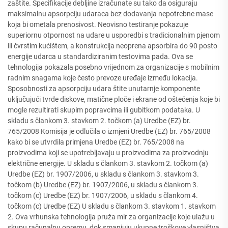
zaštite. Specifikacije debljine izračunate su tako da osiguraju
maksimalnu apsorpciju udaraca bez dodavanja nepotrebne mase
koja bi ometala prenosivost. Neovisno testiranje pokazuje
superiornu otpornost na udare u usporedbi s tradicionalnim pjenom
ili čvrstim kućištem, a konstrukcija neoprena apsorbira do 90 posto
energije udarca u standardiziranim testovima pada. Ova se
tehnologija pokazala posebno vrijednom za organizacije s mobilnim
radnim snagama koje često prevoze uređaje između lokacija.
Sposobnosti za apsorpciju udara štite unutarnje komponente
uključujući tvrde diskove, matične ploče i ekrane od oštećenja koje bi
mogle rezultirati skupim popravcima ili gubitkom podataka. U
skladu s člankom 3. stavkom 2. točkom (a) Uredbe (EZ) br.
765/2008 Komisija je odlučila o izmjeni Uredbe (EZ) br. 765/2008
kako bi se utvrdila primjena Uredbe (EZ) br. 765/2008 na
proizvodima koji se upotrebljavaju u proizvodima za proizvodnju
električne energije. U skladu s člankom 3. stavkom 2. točkom (a)
Uredbe (EZ) br. 1907/2006, u skladu s člankom 3. stavkom 3.
točkom (b) Uredbe (EZ) br. 1907/2006, u skladu s člankom 3.
točkom (c) Uredbe (EZ) br. 1907/2006, u skladu s člankom 4.
točkom (c) Uredbe (EZ) U skladu s člankom 3. stavkom 1. stavkom
2. Ova vrhunska tehnologija pruža mir za organizacije koje ulažu u
skupu računalnu opremu, dok smanjuju ukupne troškove vlasništva