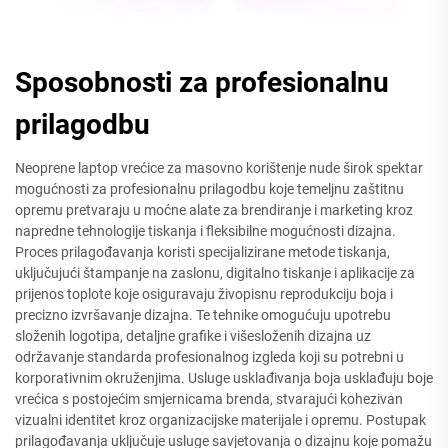
Sposobnosti za profesionalnu
prilagodbu
Neoprene laptop vrećice za masovno korištenje nude širok spektar
mogućnosti za profesionalnu prilagodbu koje temeljnu zaštitnu
opremu pretvaraju u moćne alate za brendiranje i marketing kroz
napredne tehnologije tiskanja i fleksibilne mogućnosti dizajna.
Proces prilagođavanja koristi specijalizirane metode tiskanja,
uključujući štampanje na zaslonu, digitalno tiskanje i aplikacije za
prijenos toplote koje osiguravaju živopisnu reprodukciju boja i
precizno izvršavanje dizajna. Te tehnike omogućuju upotrebu
složenih logotipa, detaljne grafike i višesloženih dizajna uz
održavanje standarda profesionalnog izgleda koji su potrebni u
korporativnim okruženjima. Usluge usklađivanja boja usklađuju boje
vrećica s postojećim smjernicama brenda, stvarajući kohezivan
vizualni identitet kroz organizacijske materijale i opremu. Postupak
prilagođavanja uključuje usluge savjetovanja o dizajnu koje pomažu