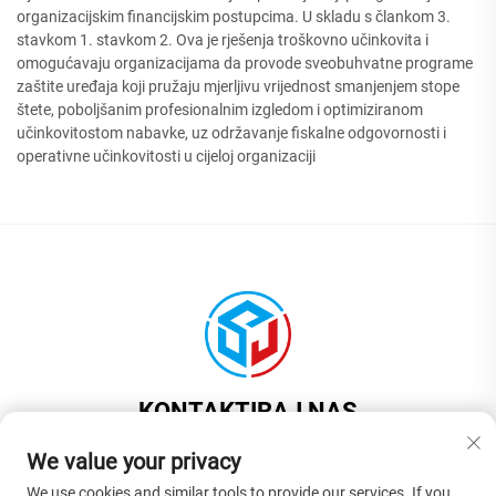
organizacijskim financijskim postupcima. U skladu s člankom 3.
stavkom 1. stavkom 2. Ova je rješenja troškovno učinkovita i
omogućavaju organizacijama da provode sveobuhvatne programe
zaštite uređaja koji pružaju mjerljivu vrijednost smanjenjem stope
štete, poboljšanim profesionalnim izgledom i optimiziranom
učinkovitostom nabavke, uz održavanje fiskalne odgovornosti i
operativne učinkovitosti u cijeloj organizaciji
KONTAKTIRAJ NAS
Add: U skladu s člankom 3. stavkom 1.
We value your privacy
Tel:
+86-13922937958
We use cookies and similar tools to provide our services. If you