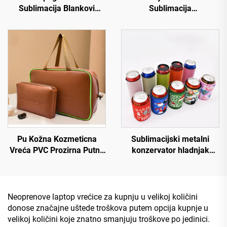
Sublimacija Blankovi
Sublimacija
Stubby drži pivske boce
Personalizirana piva
hladnjak rukav s zipom
rukavice Piće može
Coozies izoliran
Pu Kožna Kozmeticna
Sublimacijski metalni
Vreća PVC Prozirna Putna
konzervator hladnjak
Toaletna oprema Isprati
prazan konzerve izolirani
Vreća Prozirna
Sublimacijski konzervator
Kozmeticna Vreća
hladnjak
Neoprenove laptop vrećice za kupnju u velikoj količini
donose značajne uštede troškova putem opcija kupnje u
velikoj količini koje znatno smanjuju troškove po jedinici.