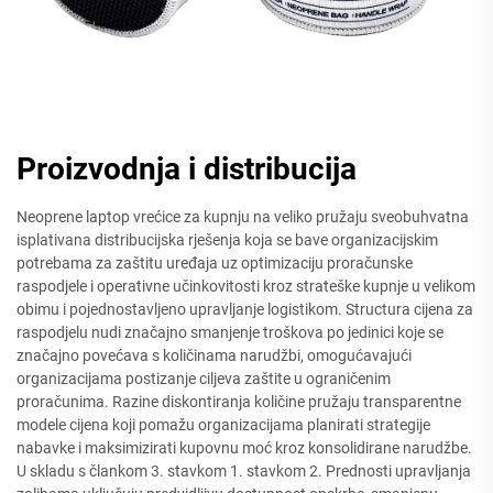
Proizvodnja i distribucija
Neoprene laptop vrećice za kupnju na veliko pružaju sveobuhvatna
isplativana distribucijska rješenja koja se bave organizacijskim
potrebama za zaštitu uređaja uz optimizaciju proračunske
raspodjele i operativne učinkovitosti kroz strateške kupnje u velikom
obimu i pojednostavljeno upravljanje logistikom. Structura cijena za
raspodjelu nudi značajno smanjenje troškova po jedinici koje se
značajno povećava s količinama narudžbi, omogućavajući
organizacijama postizanje ciljeva zaštite u ograničenim
proračunima. Razine diskontiranja količine pružaju transparentne
modele cijena koji pomažu organizacijama planirati strategije
nabavke i maksimizirati kupovnu moć kroz konsolidirane narudžbe.
U skladu s člankom 3. stavkom 1. stavkom 2. Prednosti upravljanja