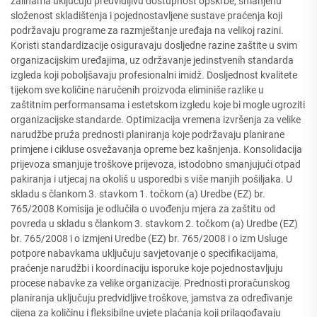
zalihama uključuju predvidljivu dostupnost opskrbe, smanjenu
složenost skladištenja i pojednostavljene sustave praćenja koji
podržavaju programe za razmještanje uređaja na velikoj razini.
Koristi standardizacije osiguravaju dosljedne razine zaštite u svim
organizacijskim uređajima, uz održavanje jedinstvenih standarda
izgleda koji poboljšavaju profesionalni imidž. Dosljednost kvalitete
tijekom sve količine naručenih proizvoda eliminiše razlike u
zaštitnim performansama i estetskom izgledu koje bi mogle ugroziti
organizacijske standarde. Optimizacija vremena izvršenja za velike
narudžbe pruža prednosti planiranja koje podržavaju planirane
primjene i cikluse osvežavanja opreme bez kašnjenja. Konsolidacija
prijevoza smanjuje troškove prijevoza, istodobno smanjujući otpad
pakiranja i utjecaj na okoliš u usporedbi s više manjih pošiljaka. U
skladu s člankom 3. stavkom 1. točkom (a) Uredbe (EZ) br.
765/2008 Komisija je odlučila o uvođenju mjera za zaštitu od
povreda u skladu s člankom 3. stavkom 2. točkom (a) Uredbe (EZ)
br. 765/2008 i o izmjeni Uredbe (EZ) br. 765/2008 i o izm Usluge
potpore nabavkama uključuju savjetovanje o specifikacijama,
praćenje narudžbi i koordinaciju isporuke koje pojednostavljuju
procese nabavke za velike organizacije. Prednosti proračunskog
planiranja uključuju predvidljive troškove, jamstva za određivanje
cijena za količinu i fleksibilne uvjete plaćanja koji prilagođavaju