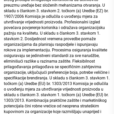
preuzmu uređaje bez složenih mehanizama otvaranja. U
skladu s člankom 3. stavkom 2. točkom (a) Uredbe (EZ) br.
1907/2006 Komisija je odlučila o uvođenju mjera za
utvrđivanje vrijednosti proizvoda. Profesionalni izgled
povećava povjerenje korisnika i odražava organizacijsku
pažnju na kvalitetu. U skladu s člankom 3. stavkom 1.
stavkom 2. Dosljednost vremena provedbe pomaže
organizacijama da planiraju raspodjele i ispunjavaju
rokove za implementaciju. Procesima osiguranja kvalitete
osiguravaju se jedinstveni standardi za sve narudžbe,
eliminišući razlike u razinama zaštite. Fleksibilnost
prilagođavanja prilagođava se specifičnim zahtjevima
organizacije, uključujući preferencije boja, potrebe veličine i
specifikacije brendiranja. U skladu s člankom 3. stavkom 1.
točkom (a) Uredbe (EU) br. 1303/2013 Komisija je odlučila
o uvođenju mjera za utvrđivanje vrijednosti proizvoda u
skladu s člankom 3. stavkom 1. točkom (a) Uredbe (EU) br.
1303/2013. Kombinacija praktične zaštite i marketinškog
potencijala čini robne vrećice od neoprena strateškim
kupovinom za organizacije koje razmišljaju unaprijed i