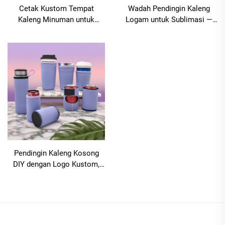
Cetak Kustom Tempat
Wadah Pendingin Kaleng
Kaleng Minuman untuk
Logam untuk Sublimasi —
Pernikahan (Can Cooler) dan
Kosongan Kaleng
Tempat Kaleng Minuman
Berinsulasi, Wadah
(Stubby Holder) untuk
Pendingin Kaleng untuk
Resepsi Pernikahan —
Sublimasi
Coozies Neoprene dan
Sarung Pendingin Kaleng Bir
Pendingin Kaleng Kosong
DIY dengan Logo Kustom,
Pendingin Bir 12 oz
Neoprene, Pemegang Stubby
untuk Sublimasi, Cocok
untuk Acara di Luar Ruangan