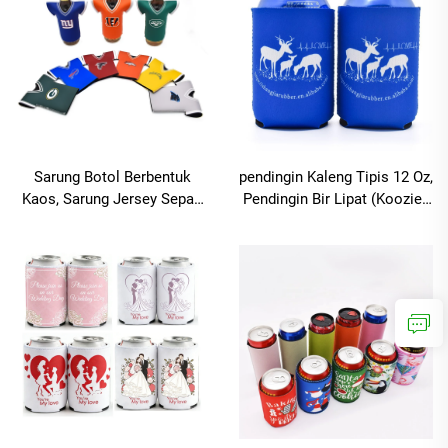
Sarung Botol Berbentuk
pendingin Kaleng Tipis 12 Oz,
Kaos, Sarung Jersey Sepak
Pendingin Bir Lipat (Koozie),
Bola, Sarung Botol Bir
Selubung Tabung Kaleng
Berbentuk Kaos Olahraga
Neoprena Tipis
yang Dapat Dilipat