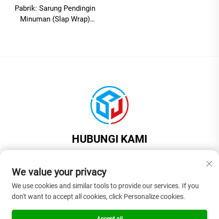
Pabrik: Sarung Pendingin
Minuman (Slap Wrap)
Neoprene Kosong dengan
Logo Kustom Grosir —
Sarung Botol Bir Berinsulasi
HUBUNGI KAMI
Add: Ruangan 201, Gedung 1, Nomor 17, Jalan Jinyuan, Kota Liaobu,
Kota Dongguan, Provinsi Guangdong, Tiongkok
We value your privacy
Tel:
+86-18925575108
We use cookies and similar tools to provide our services. If you
don't want to accept all cookies, click Personalize cookies.
Surel:
[email protected]