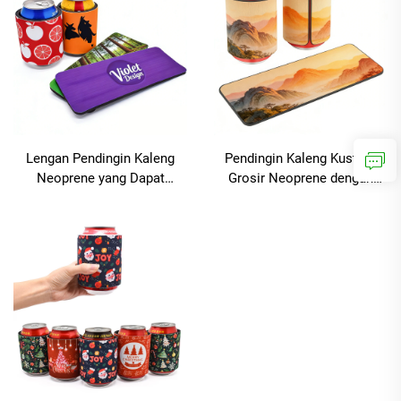
Lengan Pendingin Kaleng
Pendingin Kaleng Kustom
Neoprene yang Dapat
Grosir Neoprene dengan
Dilepas dengan Cetakan
Desain Slap Wrap, Ideal
Kustom dari Pabrik,
untuk Olahraga Luar
Pendingin Slap Coozies dan
Ruangan, Pendingin
Lengan Slap Wrap untuk
Minuman, Lengan Insulasi
Kaleng 330 ml
untuk Bir, dan Pendingin Slap
Wrap (Coozies)