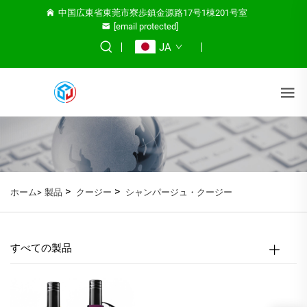
中国広東省東莞市寮歩鎮金源路17号1棟201号室
[email protected]
JA
>
>
ホーム>
製品
クージー
シャンパージュ・クージー
すべての製品