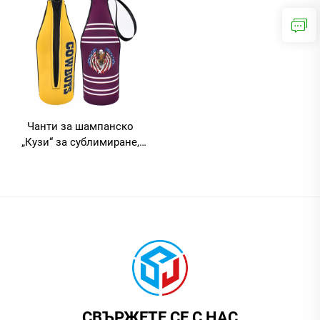
Чанти за шампанско
„Кузи“ за сублимиране,
заготовки за къси
държатели за бутилки
шампанско, изолираща
ръкавица с цип
СВЪРЖЕТЕ СЕ С НАС