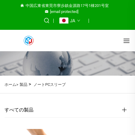
中国広東省東莞市寮歩鎮金源路17号1棟201号室
[email protected]
JA
>
ホーム>
製品
ノートPCスリーブ
すべての製品