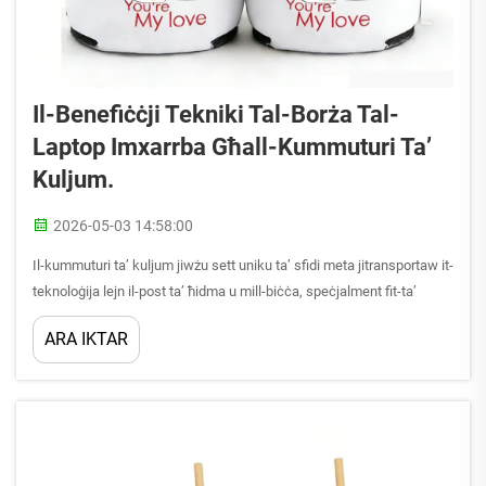
Il-Benefiċċji Tekniki Tal-Borża Tal-
Laptop Imxarrba Għall-Kummuturi Ta’
Kuljum.
2026-05-03 14:58:00
Il-kummuturi ta’ kuljum jiwżu sett uniku ta’ sfidi meta jitransportaw it-
teknoloġija lejn il-post ta’ ħidma u mill-biċċa, speċjalment fit-ta’
ħarġa li mhux prevedibbli. Il-borża tal-laptop imxarrba tirrappreżenta
ARA IKTAR
iktar minn soluzzjoni għall-transport—tirrappreżenta barriera teknika
kritika ...