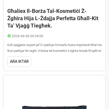
Għaliex Il-Borża Tal-Kosmetiċi Ż-
Żghira Hija L-Żdajja Perfetta Għall-Kit
Ta’ Vjaġġ Tiegħek.
2026-06-06 09:39:00
Kull vjaġġatur espert jaf li l-pakkjar b’smartu huwa importanti bħal ma
tkun pakkjar bir-raght. Il-borża tal-kosmetiċi ż-żghira tinsab fil-qalb ta’
din il-istrategija, li toffri soluzzjoni kompatta u prattika biex tistorej il-
ARA IKTAR
prodotti essenzjali tal-beļtie u tal-ħarsien personali. Se jkun li int...