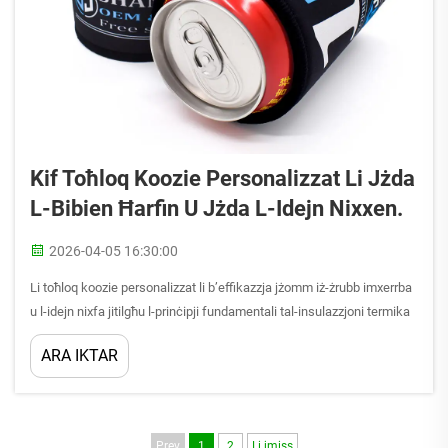
Kif Toħloq Koozie Personalizzat Li Jżda
L-Bibien Ħarfin U Jżda L-Idejn Nixxen.
2026-04-05 16:30:00
Li toħloq koozie personalizzat li b’effikazzja jżomm iż-żrubb imxerrba
u l-idejn nixfa jitilgħu l-prinċipji fundamentali tal-insulazzjoni termika
u tal-biżżon tal-moistura. Koozie personalizzat b’soltu jgħaqqad il-
ARA IKTAR
materjali ħażina, it-tekniki ta’ kostruzzjoni...
Prev
1
2
Li jmiss