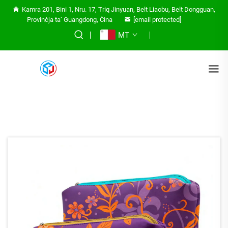
Kamra 201, Bini 1, Nru. 17, Triq Jinyuan, Belt Liaobu, Belt Dongguan,
Provinċja ta’ Guangdong, Ċina
[email protected]
MT