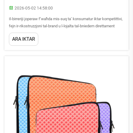
2026-05-02 14:58:00
Il-birreriji joperaw f’waħda mis-suq ta’ konsumatur iktar kompetittivi,
fejn ir-rikostruzzjoni tal-brand u l-lojalta tal-bniedem direttament
jinfluwenza l-ogħla tas-silġ u l-penetrazzjoni tas-suq. F’ambjent li
ARA IKTAR
jkun ħażin bil-birri artiżanali u minn kbar il-produtturi stabbiliti...