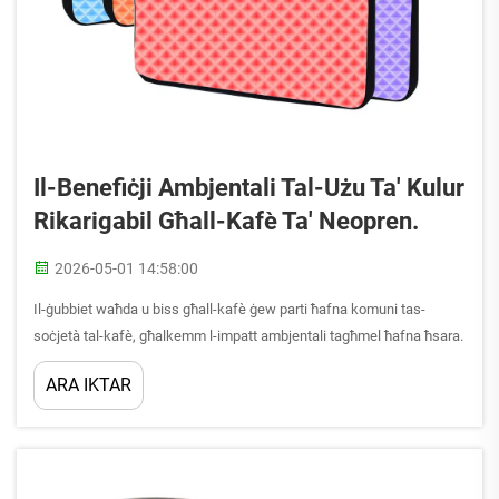
Il-Benefiċji Ambjentali Tal-Użu Ta' Kulur
Rikarigabil Għall-Kafè Ta' Neopren.
2026-05-01 14:58:00
Il-ġubbiet waħda u biss għall-kafè ġew parti ħafna komuni tas-
soċjetà tal-kafè, għalkemm l-impatt ambjentali tagħmel ħafna ħsara.
Biljuni ta’ dawn il-ġubbiet ta’ karton jew ta’ karton ħadu ħajja kull
ARA IKTAR
sena, li jikkontribwisku għall-qerda tas-silġ, it-timħir ta’ il-biżbuz u...