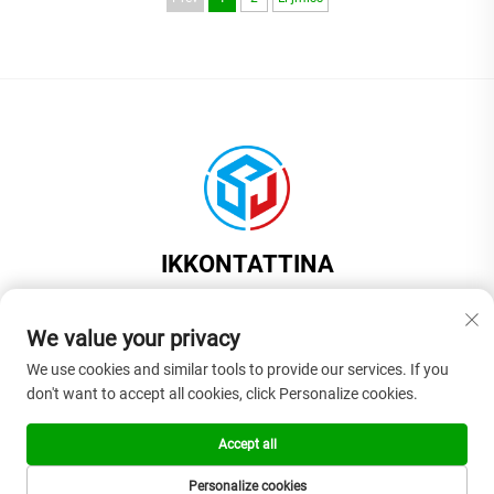
IKKONTATTINA
Add: Kamra 201, Bini 1, Nru. 17, Triq Jinyuan, Belt Liaobu, Belt
Dongguan, Provinċja ta’ Guangdong, Ċina
We value your privacy
Tel:
+86-18925575108
We use cookies and similar tools to provide our services. If you
don't want to accept all cookies, click Personalize cookies.
E-mail:
[email protected]
Accept all
Copyright © 2026 Dongguan Shangjia Rubber Plastic Products Co., Ltd. Il-
Personalize cookies
quddiem kollha rizervati. -
Politika ta’ Privatezza