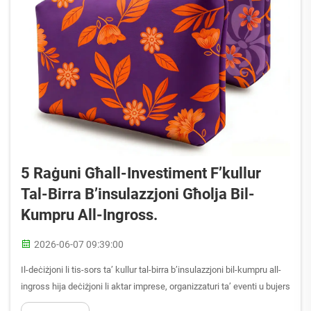
5 Raġuni Għall-Investiment F’kullur
Tal-Birra B’insulazzjoni Għolja Bil-
Kumpru All-Ingross.
2026-06-07 09:39:00
Il-deċiżjoni li tis-sors ta’ kullur tal-birra b’insulazzjoni bil-kumpru all-
ingross hija deċiżjoni li aktar imprese, organizzaturi ta’ eventi u bujers
ta’ prodotti promozzjonali jagħmlu kull sena. Meta tinvesti f’kullur tal-