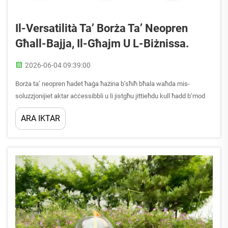
Il-Versatilità Ta’ Borża Ta’ Neopren
Għall-Bajja, Il-Għajm U L-Biżnissa.
2026-06-04 09:39:00
Borża ta’ neopren ħadet ħaġa ħażina b’sħiħ bħala waħda mis-
soluzzjonijiet aktar aċċessibbli u li jistgħu jittieħdu kull ħadd b’mod
ċert. Jekk inti tkun qed tirraħħis lejn il-bajja, tkun qed tirraħħis lejn il-
ARA IKTAR
għajm jew tkun qed tagħmel il-biżnissa fil-mall, borża ta’ neopren
totea tiffru kombinazzjoni ...