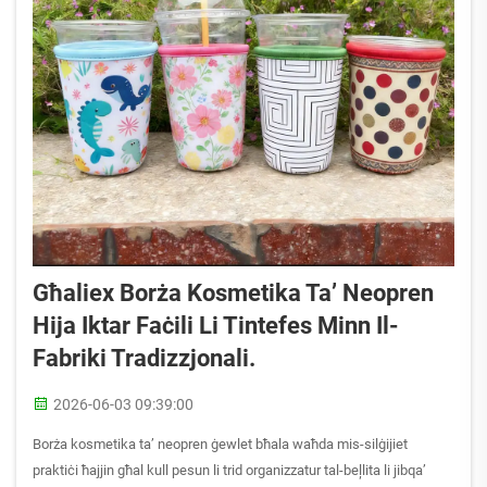
Għaliex Borża Kosmetika Ta’ Neopren
Hija Iktar Faċili Li Tintefes Minn Il-
Fabriki Tradizzjonali.
2026-06-03 09:39:00
Borża kosmetika ta’ neopren ġewlet bħala waħda mis-silġijiet
praktiċi ħajjin għal kull pesun li trid organizzatur tal-beļlita li jibqa’