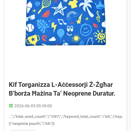
Kif Torganizza L-Aċċessorji Ż-Żgħar
B’borża Ħażina Ta’ Neoprene Duratur.
2026-06-05 09:39:00
...",\"total_word_count\":\"1097\",\"keyword_total_count\":\"64\",\"keywor
{\"neoprene pouch\":\"64\"}}