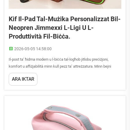
Kif Il-Pad Tal-Mużika Personalizzat Bil-
Neopren Jimmexxi L-Ligi U L-
Produttività Fil-Biċċa.
2026-05-05 14:58:00
Il-post ta’ ħidma modern u l-biċċa tal-logħob jitlobu preċiżjoni,
komfort u affiżjabilità minn kull pezz ta’ attreżzatura. Minn bejni
ddaħla li spiss jintużaw b’mod inaċċessurju u li għandhom impatt
ARA IKTAR
sinifikanti fuq il-prestazzjoni ta’ kuljum huwa l-pad sempliċi tal-
mużika. Il-pad tal-mużika personalizzat bil-neopren ...