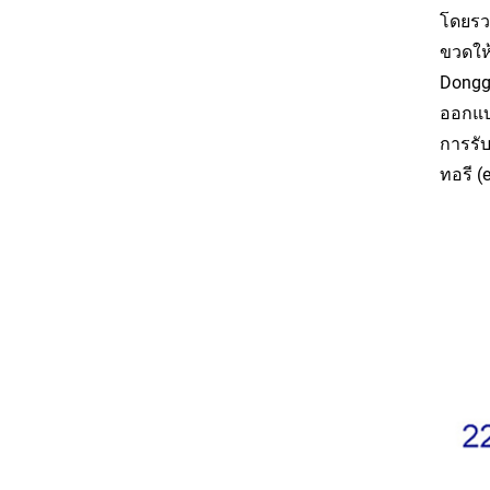
โดยรวม
ขวดให
Donggu
ออกแบ
การรั
ทอรี (