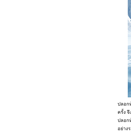
ปลอกห
ครั้ง 
ปลอกห
อย่างร