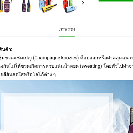
ภาพรวม
สินค้า:
ุ้มขวดแชมเปญ (Champagne koozies) คือปลอกหรือฝาคลุมฉนวนที
งกันไม่ให้ขวดเกิดการควบแน่นน้ำหยด (sweating) โดยทั่วไปทำจาก
ยสีสันสดใสหรือโลโก้ต่าง ๆ