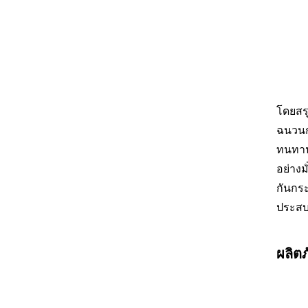
โดยสร
ฉนวนก
ทนทาน
อย่างม
กันกระ
ประสบ
ผลิต