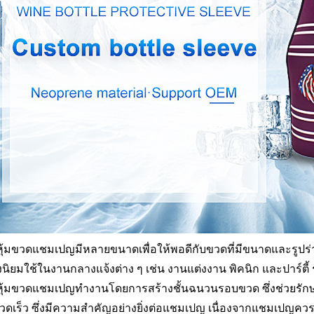
ุ้มขวดแชมเปญมีหลายขนาดเพื่อให้พอดีกับขวดที่มีขนาดและรูปร่า
จึงนิยมใช้ในงานกลางแจ้งต่าง ๆ เช่น งานแต่งงาน พิคนิก และปาร์ตี
ุ้มขวดแชมเปญทำงานโดยการสร้างชั้นฉนวนรอบขวด ซึ่งช่วยรักษาอ
วดเร็ว ซึ่งมีความสำคัญอย่างยิ่งต่อแชมเปญ เนื่องจากแชมเปญควรเ