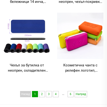
бележници 14 инча,
неопрен, чехъл-покривка
персонализирано
за бележници и лаптоп,
печатане, чехъл за таблет/
вътрешна чанта за лаптоп,
планшет, защитен чехъл за
чехъл за таблет, чанти за
лаптоп от неопрен
лаптоп от неопрен
Чехъл за бутилка от
Козметична чанта с
неопрен, охладителен
релефен логотип,
слап-кузи, с пружинираща
водонепроницаема,
обвивка, празни чехли,
топлоизолирана, с ципер,
къси охладители
дамска чанта от неопрен,
козметична чанта
...
Назад
1
2
3
4
6
Напред