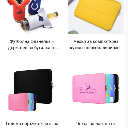
Футболна фланелка –
Чехъл за компютърна
държател за бутилка от
кутия с персонализирано
неопрен, във формата на
лого, чанта за бележници
яка, държател за бира
за бизнес и офис с ципер,
неопрен чехъл за лаптоп
14 инча с дръжка
Голяма поръчка: чанта за
Чехъл за лаптоп от