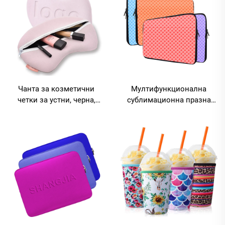
Чанта за козметични
Мултифункционална
четки за устни, черна,
сублимационна празна
чанта за грим, чанта за
филцова чанта за
тоалетни принадлежности
бележник, чанта-коженка
с форма на сърце, чанта за
за таблет от неопрен,
грим
диамантена пухкава чанта
за лаптоп