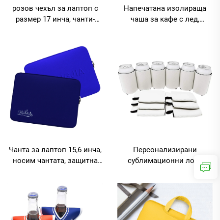
розов чехъл за лаптоп с
Напечатана изолираща
размер 17 инча, чанти-
чаша за кафе с лед,
чехли за компютри, чанти-
многократно използваема
чехли за ноутбуци, чанти-
персонализирана
чехли за лаптопи
неопренова черна чаша за
кафе
Чанта за лаптоп 15,6 инча,
Персонализирани
носим чантата, защитна
сублимационни лога,
чанта за лаптоп, чанта за
неопренови държатели за
защита на бележник,
бира 12 унции / 330 мл,
неопренова чанта за
бели празни държатели за
лаптоп
бутилки