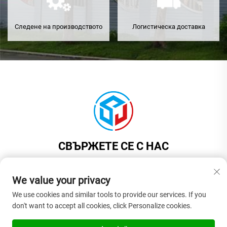
Следене на производството
Логистическа доставка
СВЪРЖЕТЕ СЕ С НАС
Add: Стая 201, Сграда 1, № 17, улица „Цзинюан“, град Лиаобу,
град Дунгуан, провинция Гуандун, Китай
We value your privacy
Тел.:
+86-18925575108
We use cookies and similar tools to provide our services. If you
don't want to accept all cookies, click Personalize cookies.
Имейл:
[email protected]