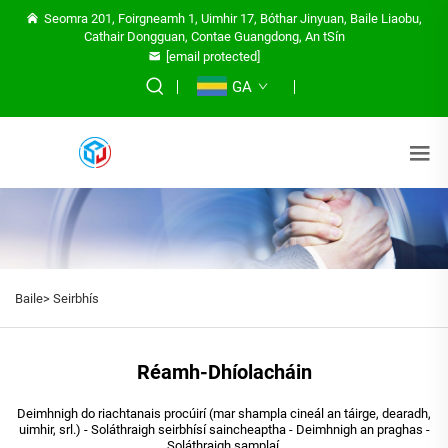
Seomra 201, Foirgneamh 1, Uimhir 17, Bóthar Jinyuan, Baile Liaobu,
Cathair Dongguan, Contae Guangdong, An tSín
[email protected]
GA
Baile>
Seirbhís
Réamh-Dhíolacháin
Deimhnigh do riachtanais procúirí (mar shampla cineál an táirge, dearadh,
uimhir, srl.) - Soláthraigh seirbhísí saincheaptha - Deimhnigh an praghas -
Soláthraigh samplaí.