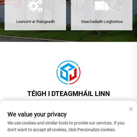
Leanúint ar tháirgeadh
Seachadadh Loighistice
TÉIGH I DTEAGMHÁIL LINN
Add: Seomra 201, Foirgneamh 1, Uimhir 17, Bóthar Jinyuan, Baile
Liaobu, Cathair Dongguan, Contae Guangdong, An tSín
We value your privacy
Teil:
+86-18925575108
We use cookies and similar tools to provide our services. If you
don't want to accept all cookies, click Personalize cookies.
Ríomhphost:
[email protected]