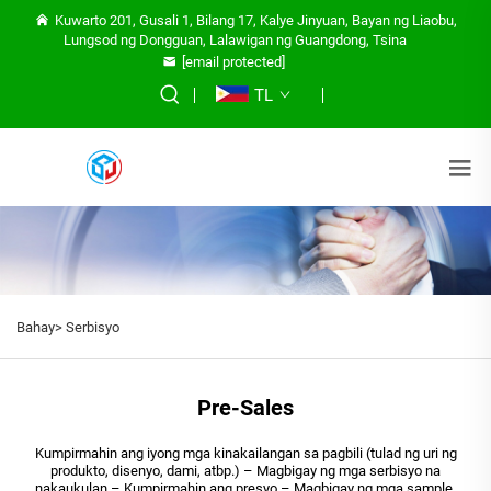
Kuwarto 201, Gusali 1, Bilang 17, Kalye Jinyuan, Bayan ng Liaobu,
Lungsod ng Dongguan, Lalawigan ng Guangdong, Tsina
[email protected]
TL
Bahay>
Serbisyo
Pre-Sales
Kumpirmahin ang iyong mga kinakailangan sa pagbili (tulad ng uri ng
produkto, disenyo, dami, atbp.) – Magbigay ng mga serbisyo na
nakaukulan – Kumpirmahin ang presyo – Magbigay ng mga sample.