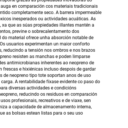
 auga en comparación cos materiais tradicionais
mación
térmicas para latas de
contido completamente seco. A barrera impermeable
para
bebida
xicos inesperados ou actividades acuáticas. As
, xa que as súas propiedades illantes mantén a
reno
mentos, previne o sobrecalentamento dos
tátil
al do material ofrece unha absorción notable de
. Os usuarios experimentan un maior conforto
s, reducindo a tensión nos ombros e nos brazos
opreno resisten as manchas e poden limparse
des antimicrobianas inherentes ao neopreno de
frescas e hixiénicas incluso despois de gardar
s de neopreno tipo tote soportan anos de uso
carga. A rentabilidade fíxase evidente co paso do
para diversas actividades e condicións
 neopreno, reducindo os residuos en comparación
usos profesionais, recreativos e de viaxe, sen
ximiza a capacidade de almacenamento interna,
ue as bolsas estean listas para o seu uso