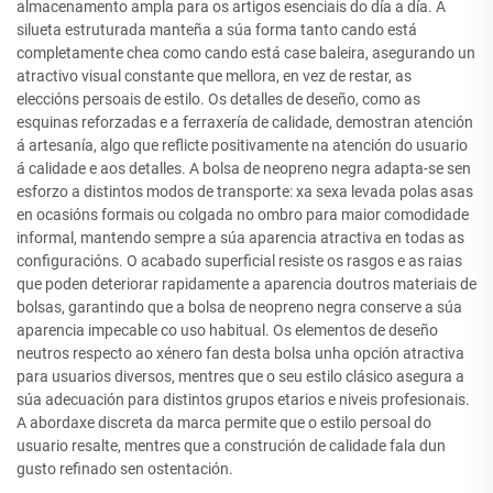
almacenamento ampla para os artigos esenciais do día a día. A
silueta estruturada manteña a súa forma tanto cando está
completamente chea como cando está case baleira, asegurando un
atractivo visual constante que mellora, en vez de restar, as
eleccións persoais de estilo. Os detalles de deseño, como as
esquinas reforzadas e a ferraxería de calidade, demostran atención
á artesanía, algo que reflicte positivamente na atención do usuario
á calidade e aos detalles. A bolsa de neopreno negra adapta-se sen
esforzo a distintos modos de transporte: xa sexa levada polas asas
en ocasións formais ou colgada no ombro para maior comodidade
informal, mantendo sempre a súa aparencia atractiva en todas as
configuracións. O acabado superficial resiste os rasgos e as raias
que poden deteriorar rapidamente a aparencia doutros materiais de
bolsas, garantindo que a bolsa de neopreno negra conserve a súa
aparencia impecable co uso habitual. Os elementos de deseño
neutros respecto ao xénero fan desta bolsa unha opción atractiva
para usuarios diversos, mentres que o seu estilo clásico asegura a
súa adecuación para distintos grupos etarios e niveis profesionais.
A abordaxe discreta da marca permite que o estilo persoal do
usuario resalte, mentres que a construción de calidade fala dun
gusto refinado sen ostentación.