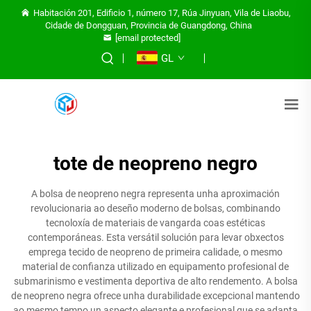
Habitación 201, Edificio 1, número 17, Rúa Jinyuan, Vila de Liaobu,
Cidade de Dongguan, Provincia de Guangdong, China
[email protected]
GL
tote de neopreno negro
A bolsa de neopreno negra representa unha aproximación
revolucionaria ao deseño moderno de bolsas, combinando
tecnoloxía de materiais de vangarda coas estéticas
contemporáneas. Esta versátil solución para levar obxectos
emprega tecido de neopreno de primeira calidade, o mesmo
material de confianza utilizado en equipamento profesional de
submarinismo e vestimenta deportiva de alto rendemento. A bolsa
de neopreno negra ofrece unha durabilidade excepcional mantendo
ao mesmo tempo un aspecto elegante e profesional que se adapta