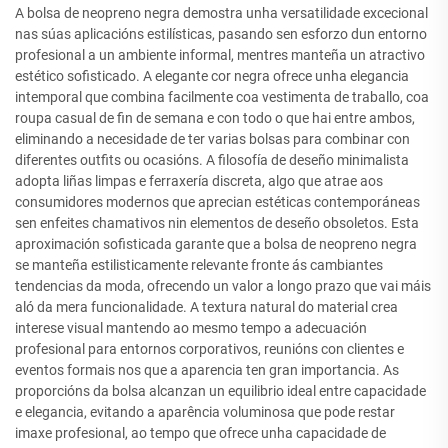
A bolsa de neopreno negra demostra unha versatilidade excecional
nas súas aplicacións estilísticas, pasando sen esforzo dun entorno
profesional a un ambiente informal, mentres manteña un atractivo
estético sofisticado. A elegante cor negra ofrece unha elegancia
intemporal que combina facilmente coa vestimenta de traballo, coa
roupa casual de fin de semana e con todo o que hai entre ambos,
eliminando a necesidade de ter varias bolsas para combinar con
diferentes outfits ou ocasións. A filosofía de deseño minimalista
adopta liñas limpas e ferraxería discreta, algo que atrae aos
consumidores modernos que aprecian estéticas contemporáneas
sen enfeites chamativos nin elementos de deseño obsoletos. Esta
aproximación sofisticada garante que a bolsa de neopreno negra
se manteña estilisticamente relevante fronte ás cambiantes
tendencias da moda, ofrecendo un valor a longo prazo que vai máis
aló da mera funcionalidade. A textura natural do material crea
interese visual mantendo ao mesmo tempo a adecuación
profesional para entornos corporativos, reunións con clientes e
eventos formais nos que a aparencia ten gran importancia. As
proporcións da bolsa alcanzan un equilibrio ideal entre capacidade
e elegancia, evitando a aparência voluminosa que pode restar
imaxe profesional, ao tempo que ofrece unha capacidade de