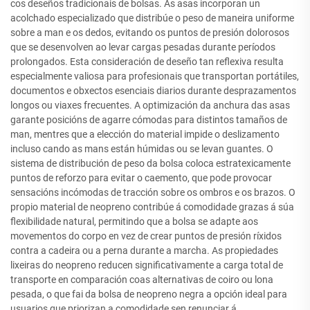
cos deseños tradicionais de bolsas. As asas incorporan un
acolchado especializado que distribúe o peso de maneira uniforme
sobre a man e os dedos, evitando os puntos de presión dolorosos
que se desenvolven ao levar cargas pesadas durante períodos
prolongados. Esta consideración de deseño tan reflexiva resulta
especialmente valiosa para profesionais que transportan portátiles,
documentos e obxectos esenciais diarios durante desprazamentos
longos ou viaxes frecuentes. A optimización da anchura das asas
garante posicións de agarre cómodas para distintos tamaños de
man, mentres que a elección do material impide o deslizamento
incluso cando as mans están húmidas ou se levan guantes. O
sistema de distribución de peso da bolsa coloca estratexicamente
puntos de reforzo para evitar o caemento, que pode provocar
sensacións incómodas de tracción sobre os ombros e os brazos. O
propio material de neopreno contribúe á comodidade grazas á súa
flexibilidade natural, permitindo que a bolsa se adapte aos
movementos do corpo en vez de crear puntos de presión ríxidos
contra a cadeira ou a perna durante a marcha. As propiedades
lixeiras do neopreno reducen significativamente a carga total de
transporte en comparación coas alternativas de coiro ou lona
pesada, o que fai da bolsa de neopreno negra a opción ideal para
usuarios que priorizan a comodidade sen renunciar á