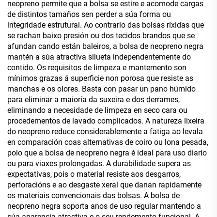
neopreno permite que a bolsa se estire e acomode cargas
de distintos tamaños sen perder a súa forma ou
integridade estrutural. Ao contrario das bolsas ríxidas que
se rachan baixo presión ou dos tecidos brandos que se
afundan cando están baleiros, a bolsa de neopreno negra
mantén a súa atractiva silueta independentemente do
contido. Os requisitos de limpeza e mantemento son
mínimos grazas á superficie non porosa que resiste as
manchas e os olores. Basta con pasar un pano húmido
para eliminar a maioría da suxeira e dos derrames,
eliminando a necesidade de limpeza en seco cara ou
procedementos de lavado complicados. A natureza lixeira
do neopreno reduce considerablemente a fatiga ao levala
en comparación coas alternativas de coiro ou lona pesada,
polo que a bolsa de neopreno negra é ideal para uso diario
ou para viaxes prolongadas. A durabilidade supera as
expectativas, pois o material resiste aos desgarros,
perforacións e ao desgaste xeral que danan rapidamente
os materiais convencionais das bolsas. A bolsa de
neopreno negra soporta anos de uso regular mantendo a
súa aparencia atractiva e o seu rendemento funcional. A