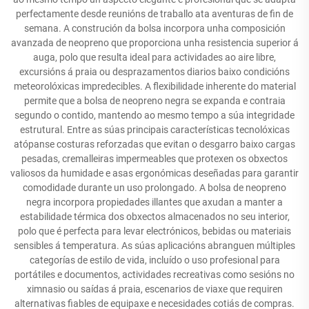
perfectamente desde reunións de traballo ata aventuras de fin de
semana. A construción da bolsa incorpora unha composición
avanzada de neopreno que proporciona unha resistencia superior á
auga, polo que resulta ideal para actividades ao aire libre,
excursións á praia ou desprazamentos diarios baixo condicións
meteorolóxicas impredecibles. A flexibilidade inherente do material
permite que a bolsa de neopreno negra se expanda e contraia
segundo o contido, mantendo ao mesmo tempo a súa integridade
estrutural. Entre as súas principais características tecnolóxicas
atópanse costuras reforzadas que evitan o desgarro baixo cargas
pesadas, cremalleiras impermeables que protexen os obxectos
valiosos da humidade e asas ergonómicas deseñadas para garantir
comodidade durante un uso prolongado. A bolsa de neopreno
negra incorpora propiedades illantes que axudan a manter a
estabilidade térmica dos obxectos almacenados no seu interior,
polo que é perfecta para levar electrónicos, bebidas ou materiais
sensibles á temperatura. As súas aplicacións abranguen múltiples
categorías de estilo de vida, incluído o uso profesional para
portátiles e documentos, actividades recreativas como sesións no
ximnasio ou saídas á praia, escenarios de viaxe que requiren
alternativas fiables de equipaxe e necesidades cotiás de compras.