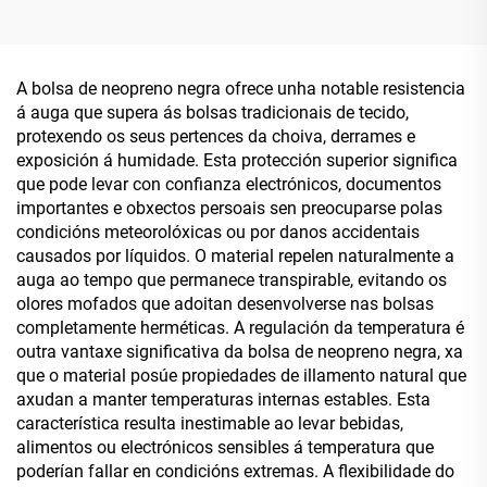
estanca con logotipo en
funda para portátil de 14
relevo. Bolsa de
polgadas a prueba de
maquillaxe en neopreno
choques, fundas para
para nadar, con
portátil en neopreno en
A bolsa de neopreno negra ofrece unha notable resistencia
cremalleira.
branco para sublimación
á auga que supera ás bolsas tradicionais de tecido,
en grosa, fundas para
protexendo os seus pertences da choiva, derrames e
portátil en neopreno para
exposición á humidade. Esta protección superior significa
ordenador portátil
que pode levar con confianza electrónicos, documentos
importantes e obxectos persoais sen preocuparse polas
condicións meteorolóxicas ou por danos accidentais
causados por líquidos. O material repelen naturalmente a
auga ao tempo que permanece transpirable, evitando os
olores mofados que adoitan desenvolverse nas bolsas
completamente herméticas. A regulación da temperatura é
outra vantaxe significativa da bolsa de neopreno negra, xa
que o material posúe propiedades de illamento natural que
axudan a manter temperaturas internas estables. Esta
característica resulta inestimable ao levar bebidas,
alimentos ou electrónicos sensibles á temperatura que
poderían fallar en condicións extremas. A flexibilidade do