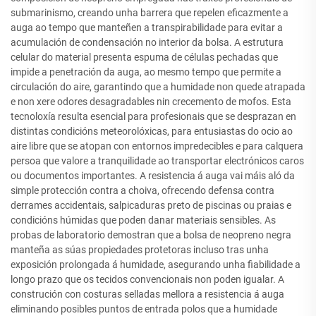
submarinismo, creando unha barrera que repelen eficazmente a
auga ao tempo que manteñen a transpirabilidade para evitar a
acumulación de condensación no interior da bolsa. A estrutura
celular do material presenta espuma de células pechadas que
impide a penetración da auga, ao mesmo tempo que permite a
circulación do aire, garantindo que a humidade non quede atrapada
e non xere odores desagradables nin crecemento de mofos. Esta
tecnoloxía resulta esencial para profesionais que se desprazan en
distintas condicións meteorolóxicas, para entusiastas do ocio ao
aire libre que se atopan con entornos impredecibles e para calquera
persoa que valore a tranquilidade ao transportar electrónicos caros
ou documentos importantes. A resistencia á auga vai máis aló da
simple protección contra a choiva, ofrecendo defensa contra
derrames accidentais, salpicaduras preto de piscinas ou praias e
condicións húmidas que poden danar materiais sensibles. As
probas de laboratorio demostran que a bolsa de neopreno negra
manteña as súas propiedades protetoras incluso tras unha
exposición prolongada á humidade, asegurando unha fiabilidade a
longo prazo que os tecidos convencionais non poden igualar. A
construción con costuras selladas mellora a resistencia á auga
eliminando posibles puntos de entrada polos que a humidade