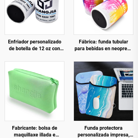
Enfriador personalizado
Fábrica: funda tubular
de botella de 12 oz con
para bebidas en neopreno
logotipo personalizado,
de 3 mm para
funda en neopreno en
sublimación, soporte para
branco para sublimación,
«stubbies» e funda
funda estreita para
refrescante para latas de
cerveza, soporte para lata
cerveza con logotipo OEM,
(stubby holder), soportes
portátil e impermeable
para stubbies
Fabricante: bolsa de
Funda protectora
maquillaxe illada e
personalizada impresa,