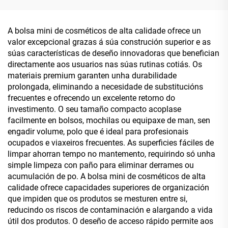
con logotipo
polgadas a prueba de
personalizado, bolsa
choques, fundas para
cosmética de viaxe,
portátil en neopreno en
A bolsa mini de cosméticos de alta calidade ofrece un
organizador de artigos de
branco para sublimación
valor excepcional grazas á súa construción superior e as
tocador de gran
en grosa, fundas para
súas características de deseño innovadoras que benefician
capacidade, bolsa de
portátil en neopreno para
directamente aos usuarios nas súas rutinas cotiás. Os
lavado portátil, regalo para
ordenador portátil
materiais premium garanten unha durabilidade
mulleres
prolongada, eliminando a necesidade de substitucións
frecuentes e ofrecendo un excelente retorno do
investimento. O seu tamaño compacto acoplase
facilmente en bolsos, mochilas ou equipaxe de man, sen
engadir volume, polo que é ideal para profesionais
ocupados e viaxeiros frecuentes. As superficies fáciles de
limpar ahorran tempo no mantemento, requirindo só unha
simple limpeza con paño para eliminar derrames ou
acumulación de po. A bolsa mini de cosméticos de alta
calidade ofrece capacidades superiores de organización
que impiden que os produtos se mesturen entre si,
reducindo os riscos de contaminación e alargando a vida
útil dos produtos. O deseño de acceso rápido permite aos