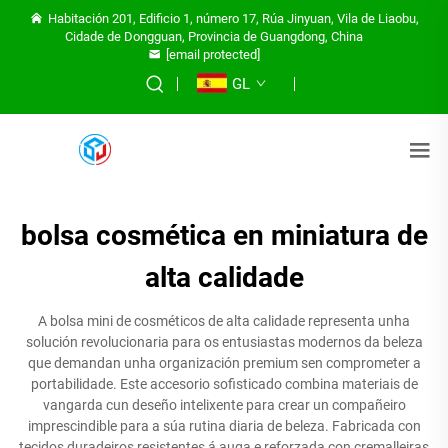
Habitación 201, Edificio 1, número 17, Rúa Jinyuan, Vila de Liaobu,
Cidade de Dongguan, Provincia de Guangdong, China
[email protected]
GL
bolsa cosmética en miniatura de
alta calidade
A bolsa mini de cosméticos de alta calidade representa unha
solución revolucionaria para os entusiastas modernos da beleza
que demandan unha organización premium sen comprometer a
portabilidade. Este accesorio sofisticado combina materiais de
vangarda cun deseño intelixente para crear un compañeiro
imprescindible para a súa rutina diaria de beleza. Fabricada con
tecidos duradeiros resistentes á auga e reforzada con cremalleiras