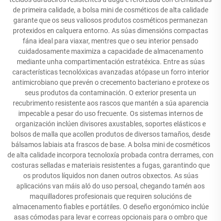
de primeira calidade, a bolsa mini de cosméticos de alta calidade
garante que os seus valiosos produtos cosméticos permanezan
protexidos en calquera entorno. As súas dimensións compactas
fána ideal para viaxar, mentres que o seu interior pensado
cuidadosamente maximiza a capacidade de almacenamento
mediante unha compartimentación estratéxica. Entre as súas
características tecnolóxicas avanzadas atópase un forro interior
antimicrobiano que prevén o crecemento bacteriano e protexe os
seus produtos da contaminación. O exterior presenta un
recubrimento resistente aos rascos que mantén a súa aparencia
impecable a pesar do uso frecuente. Os sistemas internos de
organización inclúen divisores axustables, soportes elásticos e
bolsos de malla que acollen produtos de diversos tamaños, desde
bálsamos labiais ata frascos de base. A bolsa mini de cosméticos
de alta calidade incorpora tecnoloxía probada contra derrames, con
costuras selladas e materiais resistentes a fugas, garantindo que
os produtos líquidos non danen outros obxectos. As súas
aplicacións van máis aló do uso persoal, chegando tamén aos
maquilladores profesionais que requiren solucións de
almacenamento fiables e portátiles. O deseño ergonómico inclúe
asas cómodas para levar e correas opcionais para o ombro que