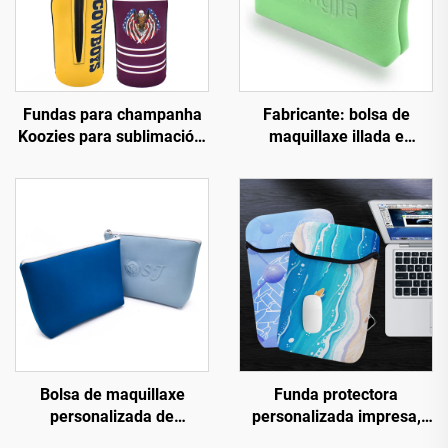
Fundas para champanha
Fabricante: bolsa de
Koozies para sublimación,
maquillaxe illada e
fundas curtas para
estanca con logotipo en
botellas de cervexa,
relevo. Bolsa de
fundas refrescantes para
maquillaxe en neopreno
botellas con cremalleira
para nadar, con
cremalleira.
Bolsa de maquillaxe
Funda protectora
personalizada de
personalizada impresa,
neopreno impermeable
funda para portátil de 14