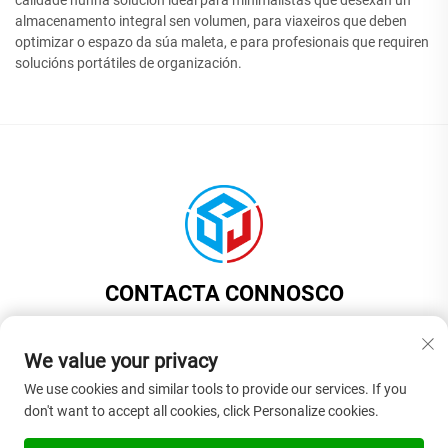
calidade nunha solución ideal para minimalistas que desexan un
almacenamento integral sen volumen, para viaxeiros que deben
optimizar o espazo da súa maleta, e para profesionais que requiren
solucións portátiles de organización.
CONTACTA CONNOSCO
Add: Habitación 201, Edificio 1, número 17, Rúa Jinyuan, Vila de
Liaobu, Cidade de Dongguan, Provincia de Guangdong, China
We value your privacy
Tel:
+86-13922937958
We use cookies and similar tools to provide our services. If you
don't want to accept all cookies, click Personalize cookies.
Correo electrónico:
[email protected]