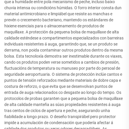
que a humidade entre pola mecanismo de peche, incluso baixo
chuvia intensa ou condicións húmidas. O forro interior consta dun
material antimicrobiano e limpiábel que resiste as manchas e
prevén o crecemento bacteriano, mantendo os estándares de
hixiene esenciais para o almacenamento de produtos de
maquillaxe. A protección da pequena bolsa de maquillaxe de alta
calidade esténdese a compartimentos especializados con barreiras
individuais resistentes á auga, garantindo que, se un produto se
derrama, non poida contaminar outros produtos dentro da mesma
bolsa. Esta tecnoloxía demostra ser inestimable durante os viaxes,
cando os produtos poden verse sometidos a cambios de presión,
fluctuacións de temperatura ou manuseo por parte do persoal de
seguridade aeroportuaria. O sistema de protección inclúe cantos e
puntos de tensión reforzados mediante materiais de dobre capa e
costura de reforzo, o que evita que se desenvolvan puntos de
entrada de auga relacionados co desgaste ao longo do tempo. Os
protocolos de probas garanten que a pequena bolsa de maquillaxe
de alta calidade manteña as súas propiedades resistentes á auga
tras centos de ciclos de apertura e peche, asegurando unha
fiabilidade a longo prazo. O deseño transpirábel pero protector
impide a acumulación de condensación que podería afectar á
calidade dos produtos ou xerar odores desagradábeis. As