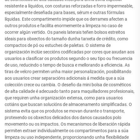
resistente a líquidos, con costuras reforzadas e forro impermeable,
especialmente deseñada para bases, sérum e outras fórmulas
líquidas. Este compartimento impide que os derrames afecten a
outros produtos e facilita enormemente a limpeza no caso de
ocorrer algún vertido. Os paneis laterais teñen bolsos estreitos
ideais para obxectos do tamaño dunha tarxeta de crédito, como
compactos de pó ou estuches de paletas. O sistema de
organización inclúe seccións codificadas por cores que axudan aos
usuarios a clasificar os produtos segundo o seu tipo ou frecuencia
de uso, reducindo o tempo de busca e mellorando a eficiencia. As
tiras de velcro permiten unha maior personalización, posibilitando
aos usuarios crear separacións adicionais á medida que a súa
colección crece ou cambia. O deseño da mini bolsa de cosméticos
de alta calidade é adecuado tanto para maquilladores profesionais,
que requiren unha organización extensa, como para usuarios
cotiáns que buscan solucións de almacenamento simplificadas. O
sistema evita que os produtos se movan durante o transporte,
protexendo os obxectos delicados dos danos causados polo
movemento ou os impactos. Os mecanismos de liberación rápida
permiten extraer individualmente os compartimentos para a súa
limpeza ou uso independente, proporcionando unha flexibilidade