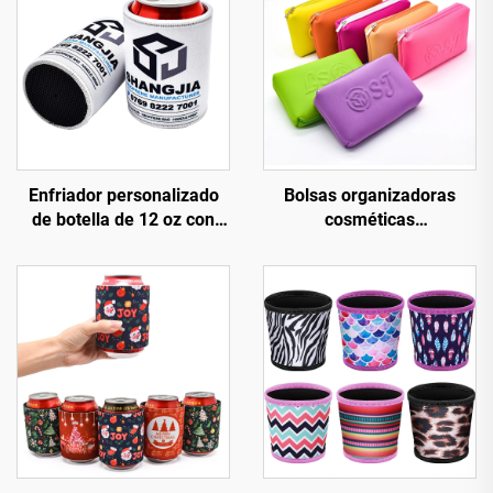
Enfriador personalizado
Bolsas organizadoras
de botella de 12 oz con
cosméticas
logotipo personalizado,
personalizadas
funda en neopreno en
impermeables de cor
branco para sublimación,
púrpura con logotipo
funda estreita para
personalizado, pequena
cerveza, soporte para lata
bolsa de viaxe para
(stubby holder), soportes
maquillaxe, bolsa de
para stubbies
neopreno con cremalleira
para almacenamento