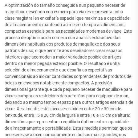
A optimización do tamaño conseguida nun pequeno neceser de
maquillaxe deseñado con esmero para viaxes representa unha
clase magistral en enxeñaría espacial que maximiza a capacidade
de almacenamento mantendo ao mesmo tempo as dimensións
compactas esenciais para as necesidades modernas de viaxe. Este
proceso de optimización comeza cun análisis exhaustivo das
dimensións habituais dos produtos de maquillaxe e dos seus
patróns de uso, o que permite aos deseñadores crear espazos
interiores que acomoden a maior variedade posible de artigos
dentro da menor pegada exterior posible. O resultado é unha
solución de almacenamento que desafía as expectativas
convencionais ao aloxar cantidades sorprendentes de produtos de
beleza en envases notablemente compactos. A precisión
dimensional garante que cada pequeno neceser de maquillaxe para
viaxes cumpra as restricións das aeroliñas para equipaxe de man,
deixando ao mesmo tempo espazo para outros artigos esenciais de
viaxe. Xeralmente, estes neceseres miden entre 20 e 30 cm de
lonxitude, entre 15 e 20 cm de largura e entre 10 e 15 cm de altura:
dimensións que representan o equilibrio óptimo entre capacidade
de almacenamento e portabilidade. Estas medidas permiten que os
neceseres se aloxen cómodamente en bolsos máis grandes, nos