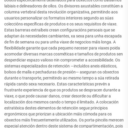
bolsos específicamente deseñados para obxectos como bálsamos
labiais e delineadores de ollos. Os divisores axustables constitúen a
columna vertebral desta revolución organizativa, permitindo aos
usuarios personalizar os formatos interiores segundo as súas
coleccións específicas de produtos e os seus requisitos de viaxe.
Estas barreras extraíbeis crean configuracións persoais que se
adaptan ás necesidades cambiantes, xa sexa para unha escapada
de fin de semana ou para unha viaxe de negocios máis longa. A
flexibilidade garante que cada pequeno neceser para viaxes poida
acomodar diversas marcas cosméticas e tamaños de produtos sen
desperdiciar espazo valioso nin comprometer a accesibilidade. Os
sistemas especializados de retención —incluídos aneis elásticos,
bolsos de malla e pechaduras de presión— aseguran os obxectos
durante o transporte, permitindo ao mesmo tempo a súa retirada
rápida cando sexa necesario. Estas características prevén a
frustrante experiencia de que os produtos se despracen durante a
viaxe, o que pode causar danos, crear desorde ou dificultar a
localización dos mesmos cando o tempo é limitado. A colocación
estratéxica destes elementos de retención segue principios
ergonómicos que priorizan a ubicación máis cómoda para os
obxectos máis frecuentemente utilizados. Os porta-pincéis merecen
especial atención dentro deste sistema de compartimentación, pois