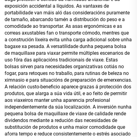
exposición accidental a líquidos. As vantaxes de
portabilidade van máis aló das consideracións puramente
de tamaño, abarcando tamén a distribución do peso e a
comodidade ao transportar. As asas ergonómicas e as
correas axustables fan o transporte cómodo, mentres que
a construción lixeira evita unha carga adicional sobre unha
bagaxe xa pesada. A versatilidade dunha pequena bolsa
de maquillaxe para viaxar permite múltiples escenarios de
uso fóra das aplicacións tradicionais de viaxe. Estas
bolsas sirven para necesidades organizativas cotiás no
fogar, para retoques no traballo, para rutinas de beleza no
ximnasio e para situacións de preparación de emerxencias.
A relación custo-beneficio aparece grazas á protección dos
produtos, que alarga a súa vida útil, e ao feito de permitir
aos viaxeiros manter unha aparencia profesional
independentemente da súa localización. A inversión nunha
pequena bolsa de maquillaxe de viaxe de calidade rende
dividendos mediante a redución das necesidades de
substitución de produtos e unha maior comodidade que
aforra tempo e reduce consistentemente o estrés asociado