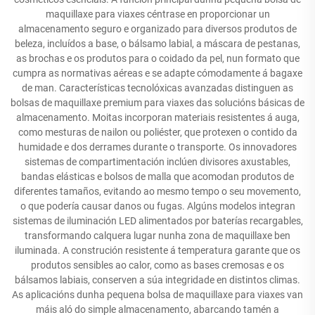
maquillaxe para viaxes céntrase en proporcionar un
almacenamento seguro e organizado para diversos produtos de
beleza, incluídos a base, o bálsamo labial, a máscara de pestanas,
as brochas e os produtos para o coidado da pel, nun formato que
cumpra as normativas aéreas e se adapte cómodamente á bagaxe
de man. Características tecnolóxicas avanzadas distinguen as
bolsas de maquillaxe premium para viaxes das solucións básicas de
almacenamento. Moitas incorporan materiais resistentes á auga,
como mesturas de nailon ou poliéster, que protexen o contido da
humidade e dos derrames durante o transporte. Os innovadores
sistemas de compartimentación inclúen divisores axustables,
bandas elásticas e bolsos de malla que acomodan produtos de
diferentes tamaños, evitando ao mesmo tempo o seu movemento,
o que podería causar danos ou fugas. Algúns modelos integran
sistemas de iluminación LED alimentados por baterías recargables,
transformando calquera lugar nunha zona de maquillaxe ben
iluminada. A construción resistente á temperatura garante que os
produtos sensibles ao calor, como as bases cremosas e os
bálsamos labiais, conserven a súa integridade en distintos climas.
As aplicacións dunha pequena bolsa de maquillaxe para viaxes van
máis aló do simple almacenamento, abarcando tamén a