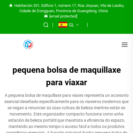
Habitación 201, Edificio 1, número 17, Rúa Jinyuan, Vila de Liaobu,
Cidade de Dongguan, Provincia de Guangdong, China
[email protected]
GL
pequena bolsa de maquillaxe
para viaxar
A pequena bolsa de maquillaxe para viaxes representa un accesorio
esencial deseñado especificamente para os viaxeiros modernos que
se negan a renunciar ás súas rutinas de beleza mentres están en
movemento. Este organizador compacto funciona como unha
estación de beleza portátil que maximiza a eficiencia do espazo,
mantendo ao mesmo tempo o acceso fácil a todos os produtos
cosméticos esenciais. A función principal dunha pequena bolsa de