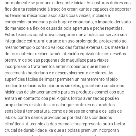
normalmente se produce o desgaste inicial. As costuras dobres cos
fíos de alta resistencia á tracción crean xuntas capaces de soportar
as tensións mecánicas asociadas coas viaxes, incluída a
compresión provocada pola bagaxe empacada, o impacto derivado
do manexo e a flexión causada pola apertura e peche repetidas.
Estas técnicas construtivas aseguran que a bolsa conserve a súa
integridade estrutural durante un uso prolongado, protexendo ao
mesmo tempo o contido valioso das forzas externas. Os materiais
do forro interior reciben tamén atención equivalente nos deseños
premium de bolsas pequenas de maquillaxe para viaxes,
incorporando tratamentos antimicrobianos que iniben o
crecemento bacteriano e o desenvolvemento de olores. As
superficies fáciles de limpar permiten un mantemento rápido
mediante solucións limpiadoras sinxelas, garantindo condicións
hixiénicas de almacenamento para os produtos cosméticos que
entran en contacto coa pel. Algúns forros avanzados posúen
propiedades resistentes ao calor que protexen os produtos
sensibles á temperatura, como as bases en crema e os lapis de
labios, contra danos provocados por distintas condicións
climáticas. A tecnoloxía das cremalleiras representa outro factor
crucial de durabilidade, xa que as bolsas premium incorporan