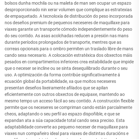
bolsos dunha mochila ou na maleta de man sen ocupar un espazo
desproporcionado nin xerar volumen que complique as estratexias
de empaquetado. A tecnoloxía de distribución do peso incorporada
nos deseños premium de pequenos neceseres de maquillaxe para
viaxes garante un transporte cómodo independentemente do peso
do seu contido. As asas acolchadas reducen a presión nas mans
durante períodos prolongados de transporte, mentres que as
correas opcionais para o ombro permiten un traslado libre de mans
cando sexa necesario. A colocación estratéxica dos obxectos máis
pesados en compartimentos inferiores crea estabilidade que impide
que o neceser se incline ou se sinta desequilibrado durante o seu
uso. A optimización da forma contribúe significativamente á
ecuación global da portabilidade, xa que moitos neceseres
presentan deseños lixeiramente afilados que se apilan
eficientemente con outros obxectos de equipaxe, mantendo ao
mesmo tempo un acceso fácil ao seu contido. A construción flexible
permite que os neceseres se compriman cando están parcialmente
cheos, adaptando o seu perfil ao espazo dispoñible, e que se
expandan ata a súa capacidade total cando sexa preciso. Esta
adaptabilidade converte ao pequeno neceser de maquillaxe para
viaxes nun compañeiro ideal para viaxes de distintas duracións e