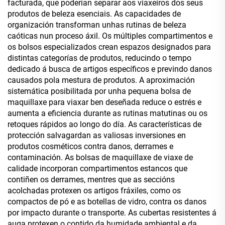
facturada, que poderían separar aos viaxeiros dos seus
produtos de beleza esenciais. As capacidades de
organización transforman unhas rutinas de beleza
caóticas nun proceso áxil. Os múltiples compartimentos e
os bolsos especializados crean espazos designados para
distintas categorías de produtos, reducindo o tempo
dedicado á busca de artigos específicos e previndo danos
causados pola mestura de produtos. A aproximación
sistemática posibilitada por unha pequena bolsa de
maquillaxe para viaxar ben deseñada reduce o estrés e
aumenta a eficiencia durante as rutinas matutinas ou os
retoques rápidos ao longo do día. As características de
protección salvagardan as valiosas inversiones en
produtos cosméticos contra danos, derrames e
contaminación. As bolsas de maquillaxe de viaxe de
calidade incorporan compartimentos estancos que
contiñen os derrames, mentres que as seccións
acolchadas protexen os artigos fráxiles, como os
compactos de pó e as botellas de vidro, contra os danos
por impacto durante o transporte. As cubertas resistentes á
auga protexen o contido da humidade ambiental e da