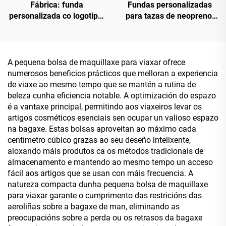
Fábrica: funda
Fundas personalizadas
personalizada co logotipo,
para tazas de neopreno,
venda ao por maior de
soportes para tazas,
fundas de neopreno en
fundas térmicas para
branco para sublimación,
tazas de café
fundas refrescantes de
A pequena bolsa de maquillaxe para viaxar ofrece
golpe, fundas illadas para
numerosos beneficios prácticos que melloran a experiencia
latas de cerveza, fundas
de viaxe ao mesmo tempo que se mantén a rutina de
refrescantes de golpe
beleza cunha eficiencia notable. A optimización do espazo
(slap wrap coozies)
é a vantaxe principal, permitindo aos viaxeiros levar os
artigos cosméticos esenciais sen ocupar un valioso espazo
na bagaxe. Estas bolsas aproveitan ao máximo cada
centímetro cúbico grazas ao seu deseño intelixente,
aloxando máis produtos ca os métodos tradicionais de
almacenamento e mantendo ao mesmo tempo un acceso
fácil aos artigos que se usan con máis frecuencia. A
natureza compacta dunha pequena bolsa de maquillaxe
para viaxar garante o cumprimento das restricións das
aeroliñas sobre a bagaxe de man, eliminando as
preocupacións sobre a perda ou os retrasos da bagaxe