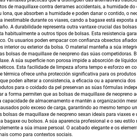
dutos de maquillaxe contra derrames accidentais, a humidade do
lsa de viaxe para
para botellas cu
u lona, que absorben a humidade e poden danar o contido, o ne
uillaxe, bolsa de
lta inestimable durante os viaxes, cando a bagaxe está exposta 
o. A durabilidade representa outra vantaxe crucial das bolsas 
neopreno con
cta habitualmente a outros tipos de bolsas. Esta resistencia ga
remalleira para
ico. Os usuarios poden empacar con confianza obxectos afiados
s interior ou exterior da bolsa. O material manteña a súa integ
almacenamento
a as bolsas de maquillaxe de neopreno das súas competidoras. 
axe. A súa superficie non porosa impide a absorción de líquido
icos. Esta facilidade de limpeza aforra tempo e esforzo en co
de térmica ofrece unha protección significativa para os produto
que poden alterar a consistencia, a eficacia ou a aparencia do
rodutos para o coidado da pel preservan as súas fórmulas inde
rvar a forma permiten que as bolsas de maquillaxe de neopreno
a a capacidade de almacenamento e mantén a organización mesm
causados polo exceso de carga, garantindo ao mesmo tempo un c
s bolsas de maquillaxe de neopreno sexan ideais para viaxes e 
súa bagaxe ou bolsos. A súa aparencia profesional e o seu esti
emente a súa imaxe persoal. O acabado elegante e os elemen
nais como para contextos sociais.