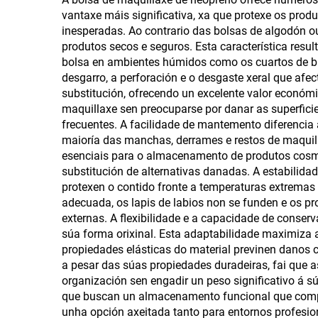
vantaxe máis significativa, xa que protexe os pro
Organizador estanco
bo
inesperadas. Ao contrario das bolsas de algodón o
para artigos de tocador,
maq
produtos secos e seguros. Esta característica resu
bolsa en ambientes húmidos como os cuartos de bañ
ideal para viaxes.
desgarro, a perforación e o desgaste xeral que afe
c
substitución, ofrecendo un excelente valor económ
maquillaxe sen preocuparse por danar as superficie
frecuentes. A facilidade de mantemento diferenci
maioría das manchas, derrames e restos de maquill
esenciais para o almacenamento de produtos cosmét
substitución de alternativas danadas. A estabilida
protexen o contido fronte a temperaturas extremas 
adecuada, os lapis de labios non se funden e os p
externas. A flexibilidade e a capacidade de conse
súa forma orixinal. Esta adaptabilidade maximiz
propiedades elásticas do material previnen danos 
a pesar das súas propiedades duradeiras, fai que a
organización sen engadir un peso significativo á 
que buscan un almacenamento funcional que compl
unha opción axeitada tanto para entornos profesio