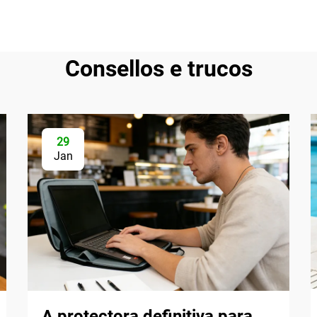
Consellos e trucos
29
Jan
A protectora definitiva para