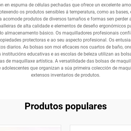
n en espuma de células pechadas que ofrece un excelente amorti
otexendo os produtos sensibles á temperatura, como as bases, o
lsa acomode produtos de diversos tamaños e formas sen perder 
malleiras de alta calidade e elementos de deseño ergonómicos pa
do almacenamento básico. Os maquilladores profesionais confía
propiedades protectoras e ao seu aspecto profesional. Os entusia
tos diarios. As bolsas son moi eficaces nos cuartos de baño, on
institucións educativas e as escolas de beleza utilizan as bo
s de maquillaxe artística. A versatilidade das bolsas de maqu
adolescentes que organizan a súa primeira colección de maquil
extensos inventarios de produtos.
Produtos populares