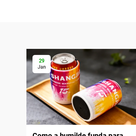
29
Jan
Como a humilde funda para