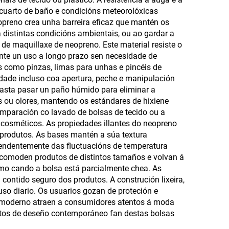
 cuarto de baño e condicións meteorolóxicas
rtas
térmicas para latas de
opreno crea unha barreira eficaz que mantén os
bebida
a distintas condicións ambientais, ou ao gardar a
de maquillaxe de neopreno. Este material resiste o
rante un uso a longo prazo sen necesidade de
 como pinzas, limas para unhas e pincéis de
ridade incluso coa apertura, peche e manipulación
Basta pasar un paño húmido para eliminar a
s ou olores, mantendo os estándares de hixiene
mparación co lavado de bolsas de tecido ou a
s cosméticos. As propiedades illantes do neopreno
s produtos. As bases mantén a súa textura
pendentemente das fluctuacións de temperatura
 acomoden produtos de distintos tamaños e volvan á
o cando a bolsa está parcialmente chea. As
ontido seguro dos produtos. A construción lixeira,
uso diario. Os usuarios gozan de proteción e
lo moderno atraen a consumidores atentos á moda
tos de deseño contemporáneo fan destas bolsas