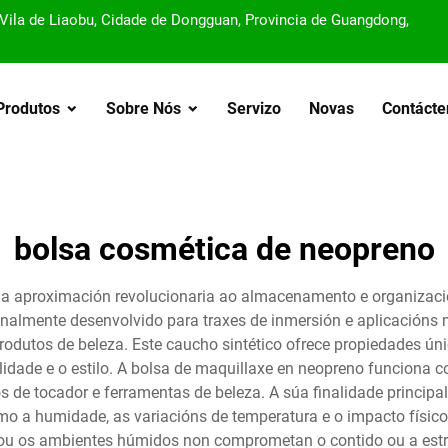
, Vila de Liaobu, Cidade de Dongguan, Provincia de Guangdong,
Produtos
Sobre Nós
Servizo
Novas
Contácte
bolsa cosmética de neopreno
ha aproximación revolucionaria ao almacenamento e organizac
inalmente desenvolvido para traxes de inmersión e aplicacións m
dutos de beleza. Este caucho sintético ofrece propiedades únic
idade e o estilo. A bolsa de maquillaxe en neopreno funciona 
os de tocador e ferramentas de beleza. A súa finalidade princi
o a humidade, as variacións de temperatura e o impacto físico.
 ou os ambientes húmidos non comprometan o contido ou a estr