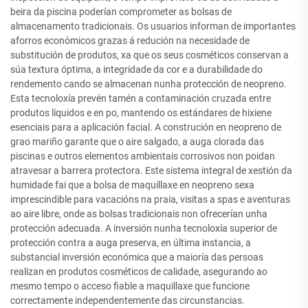
beira da piscina poderían comprometer as bolsas de
almacenamento tradicionais. Os usuarios informan de importantes
aforros económicos grazas á redución na necesidade de
substitución de produtos, xa que os seus cosméticos conservan a
súa textura óptima, a integridade da cor e a durabilidade do
rendemento cando se almacenan nunha protección de neopreno.
Esta tecnoloxía prevén tamén a contaminación cruzada entre
produtos líquidos e en po, mantendo os estándares de hixiene
esenciais para a aplicación facial. A construción en neopreno de
grao mariño garante que o aire salgado, a auga clorada das
piscinas e outros elementos ambientais corrosivos non poidan
atravesar a barrera protectora. Este sistema integral de xestión da
humidade fai que a bolsa de maquillaxe en neopreno sexa
imprescindible para vacacións na praia, visitas a spas e aventuras
ao aire libre, onde as bolsas tradicionais non ofrecerían unha
protección adecuada. A inversión nunha tecnoloxía superior de
protección contra a auga preserva, en última instancia, a
substancial inversión económica que a maioría das persoas
realizan en produtos cosméticos de calidade, asegurando ao
mesmo tempo o acceso fiable a maquillaxe que funcione
correctamente independentemente das circunstancias.