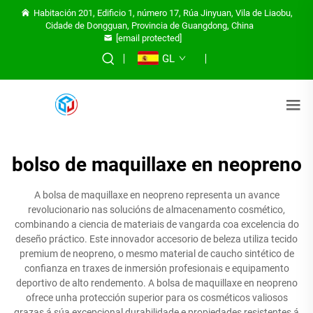
Habitación 201, Edificio 1, número 17, Rúa Jinyuan, Vila de Liaobu,
Cidade de Dongguan, Provincia de Guangdong, China
[email protected]
GL
bolso de maquillaxe en neopreno
A bolsa de maquillaxe en neopreno representa un avance
revolucionario nas solucións de almacenamento cosmético,
combinando a ciencia de materiais de vangarda coa excelencia do
deseño práctico. Este innovador accesorio de beleza utiliza tecido
premium de neopreno, o mesmo material de caucho sintético de
confianza en traxes de inmersión profesionais e equipamento
deportivo de alto rendemento. A bolsa de maquillaxe en neopreno
ofrece unha protección superior para os cosméticos valiosos
grazas á súa excepcional durabilidade e propiedades resistentes á