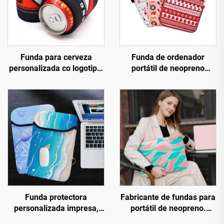
Funda para cerveza
Funda de ordenador
personalizada co logotipo,
portátil de neopreno
funda de neopreno para
personalizada co logotipo
botellas, refrescante fino
da fábrica, de 13 e 15,6
para latas, soporte
polgadas — Estilo
magnético para botellas
empresarial e para viaxes,
curtas
impermeable, duradeira,
protectora e a prueba de
choques
Funda protectora
Fabricante de fundas para
personalizada impresa,
portátil de neopreno.
funda para portátil de 14
Venda ao por maior de