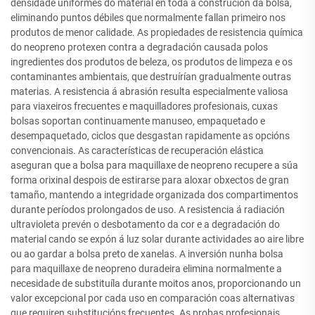
densidade uniformes do material en toda a construción da bolsa,
eliminando puntos débiles que normalmente fallan primeiro nos
produtos de menor calidade. As propiedades de resistencia química
do neopreno protexen contra a degradación causada polos
ingredientes dos produtos de beleza, os produtos de limpeza e os
contaminantes ambientais, que destruírían gradualmente outras
materias. A resistencia á abrasión resulta especialmente valiosa
para viaxeiros frecuentes e maquilladores profesionais, cuxas
bolsas soportan continuamente manuseo, empaquetado e
desempaquetado, ciclos que desgastan rapidamente as opcións
convencionais. As características de recuperación elástica
aseguran que a bolsa para maquillaxe de neopreno recupere a súa
forma orixinal despois de estirarse para aloxar obxectos de gran
tamaño, mantendo a integridade organizada dos compartimentos
durante períodos prolongados de uso. A resistencia á radiación
ultravioleta prevén o desbotamento da cor e a degradación do
material cando se expón á luz solar durante actividades ao aire libre
ou ao gardar a bolsa preto de xanelas. A inversión nunha bolsa
para maquillaxe de neopreno duradeira elimina normalmente a
necesidade de substituíla durante moitos anos, proporcionando un
valor excepcional por cada uso en comparación coas alternativas
que requiren substitucións frecuentes. As probas profesionais