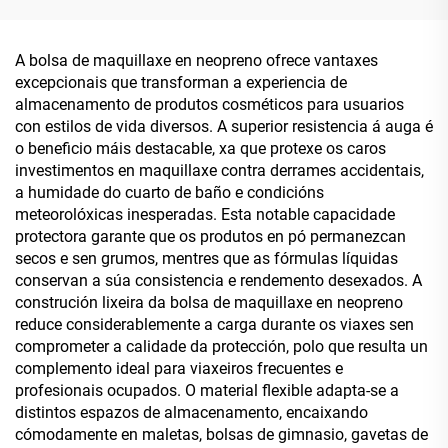
polgadas a prueba de
fundas para portátil en
choques, fundas para
bruto. Fundas para portátil
portátil en neopreno en
resistentes á auga
A bolsa de maquillaxe en neopreno ofrece vantaxes
branco para sublimación
excepcionais que transforman a experiencia de
en grosa, fundas para
almacenamento de produtos cosméticos para usuarios
portátil en neopreno para
con estilos de vida diversos. A superior resistencia á auga é
ordenador portátil
o beneficio máis destacable, xa que protexe os caros
investimentos en maquillaxe contra derrames accidentais,
a humidade do cuarto de baño e condicións
meteorolóxicas inesperadas. Esta notable capacidade
protectora garante que os produtos en pó permanezcan
secos e sen grumos, mentres que as fórmulas líquidas
conservan a súa consistencia e rendemento desexados. A
construción lixeira da bolsa de maquillaxe en neopreno
reduce considerablemente a carga durante os viaxes sen
comprometer a calidade da protección, polo que resulta un
complemento ideal para viaxeiros frecuentes e
profesionais ocupados. O material flexible adapta-se a
distintos espazos de almacenamento, encaixando
cómodamente en maletas, bolsas de gimnasio, gavetas de