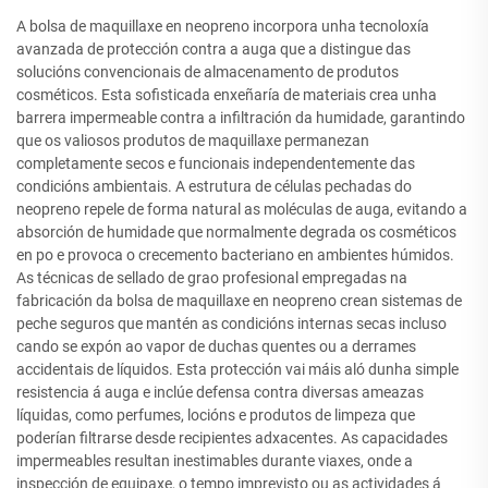
A bolsa de maquillaxe en neopreno incorpora unha tecnoloxía
avanzada de protección contra a auga que a distingue das
solucións convencionais de almacenamento de produtos
cosméticos. Esta sofisticada enxeñaría de materiais crea unha
barrera impermeable contra a infiltración da humidade, garantindo
que os valiosos produtos de maquillaxe permanezan
completamente secos e funcionais independentemente das
condicións ambientais. A estrutura de células pechadas do
neopreno repele de forma natural as moléculas de auga, evitando a
absorción de humidade que normalmente degrada os cosméticos
en po e provoca o crecemento bacteriano en ambientes húmidos.
As técnicas de sellado de grao profesional empregadas na
fabricación da bolsa de maquillaxe en neopreno crean sistemas de
peche seguros que mantén as condicións internas secas incluso
cando se expón ao vapor de duchas quentes ou a derrames
accidentais de líquidos. Esta protección vai máis aló dunha simple
resistencia á auga e inclúe defensa contra diversas ameazas
líquidas, como perfumes, locións e produtos de limpeza que
poderían filtrarse desde recipientes adxacentes. As capacidades
impermeables resultan inestimables durante viaxes, onde a
inspección de equipaxe, o tempo imprevisto ou as actividades á