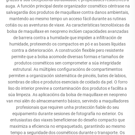
auga. A función principal deste organizador cosmético céntrase na
salvagardia dos produtos de maquillaxe contra danos ambientais,
mantendo ao mesmo tempo un acceso fácil durante as rutinas
cotiás ou as aventuras de viaxe. As características tecnolóxicas da
bolsa de maquillaxe en neopreno inclúen capacidades avanzadas
de barrera contra a humidade que impiden a infiltración de
humidade, protexendo os compactos en pó e as bases líquidas
contra a deterioración. A construción flexible pero resistente
permite que a bolsa acomode diversas formas e tamaños de
produtos cosméticos sen comprometer a súa integridade
estrutural. As múltiples configuracións de compartimentos
permiten a organización sistemática de pincéis, bates de labios,
sombras de ollos e produtos esenciais de coidado da pel. O forro
liso do interior previne a contaminación dos produtos e facilita a
súa limpeza. As aplicacións da bolsa de maquillaxe en neopreno
van moi alén do almacenamento básico, servindo a maquilladores
profesionais que requiren unha protección fiable do seu
equipamento durante sesiones de fotografía no exterior. Os
entusiastas das viaxes benefíciense do deseño compacto que
maximiza a eficiencia no empaquetado, garantindo ao mesmo
tempo a seguridade dos cosméticos durante o transporte. Os