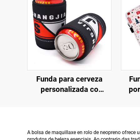
Funda para cerveza
Fu
personalizada co
por
logotipo, funda de
p
neopreno para botellas,
logo
refrescante fino para
13 
latas, soporte magnético
Estil
A bolsa de maquillaxe en rolo de neopreno ofrece 
produtos de beleza esenciais. Ao contrario das tr