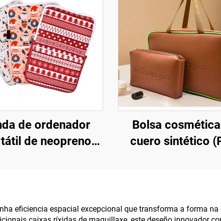
nda de ordenador
Bolsa cosmética
tátil de neopreno
cuero sintético (
ersonalizada co
bolsa de viax
tipo da fábrica, de
transparente de
e 15,6 polgadas —
para artigos de to
o empresarial e para
bolsa cosméti
unha eficiencia espacial excepcional que transforma a forma na
adicionais caixas ríxidas de maquillaxe, este deseño innovador