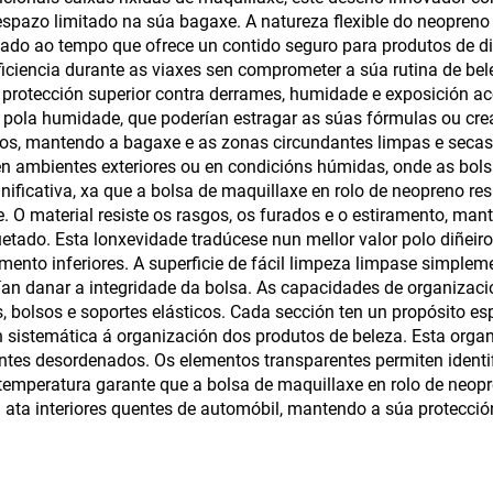
xes, impermeable,
transparente
 espazo limitado na súa bagaxe. A natureza flexible do neopreno
eira, protectora e a
ado ao tempo que ofrece un contido seguro para produtos de d
iencia durante as viaxes sen comprometer a súa rutina de bele
ueba de choques
protección superior contra derrames, humidade e exposición acc
ola humidade, que poderían estragar as súas fórmulas ou crea
tos, mantendo a bagaxe e as zonas circundantes limpas e secas
en ambientes exteriores ou en condicións húmidas, onde as bols
ificativa, xa que a bolsa de maquillaxe en rolo de neopreno res
 O material resiste os rasgos, os furados e o estiramento, man
do. Esta lonxevidade tradúcese nun mellor valor polo diñeiro, 
ento inferiores. A superficie de fácil limpeza limpase simple
n danar a integridade da bolsa. As capacidades de organizaci
 bolsos e soportes elásticos. Cada sección ten un propósito es
 sistemática á organización dos produtos de beleza. Esta organ
pientes desordenados. Os elementos transparentes permiten iden
 temperatura garante que a bolsa de maquillaxe en rolo de neop
ón ata interiores quentes de automóbil, mantendo a súa protecc