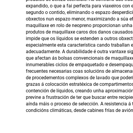
para botellas curtas
via
expandido, o que a fai perfecta para viaxeiros con
durad
segundo o contido, eliminando o espazo desperdici
obxectos nun espazo menor, maximizando a súa efic
pr
maquillaxe en rolo de neopreno proporcionan unha 
produtos de maquillaxe caros dos danos causados p
impide que os líquidos se estenden a outros obxec
especialmente esta característica cando traballan 
adecuadamente. A durabilidade é outra vantaxe sign
que afectan ás bolsas convencionais de maquillaxe.
innumerables ciclos de empaquetado e desempaqueta
frecuentes necesarias coas solucións de almacenam
de procedementos complexos de lavado que podería
grazas á colocación estratéxica de compartimentos,
contención de líquidos, creando unha aproximación
previne a frustración de ter que buscar entre reci
aínda máis o proceso de selección. A resistencia á
condicións climáticas, desde cabines frías de avi