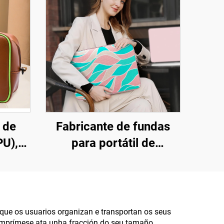
 de
Fabricante de fundas
PU),
para portátil de
e
neopreno. Venda ao por
 PVC
maior de fundas para
cador,
portátil en bruto. Fundas
ca
para portátil resistentes
 que os usuarios organizan e transportan os seus
 comprímese ata unha fracción do seu tamaño