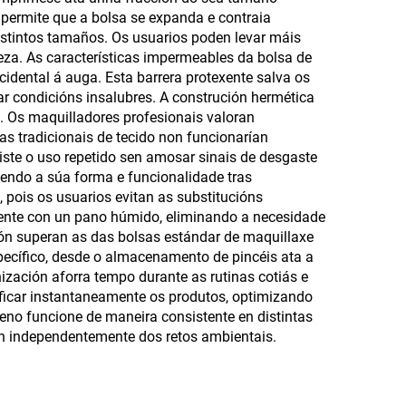
á auga
 permite que a bolsa se expanda e contraia
istintos tamaños. Os usuarios poden levar máis
za. As características impermeables da bolsa de
idental á auga. Esta barrera protexente salva os
r condicións insalubres. A construción hermética
. Os maquilladores profesionais valoran
as tradicionais de tecido non funcionarían
iste o uso repetido sen amosar sinais de desgaste
tendo a súa forma e funcionalidade tras
pois os usuarios evitan as substitucións
mente con un pano húmido, eliminando a necesidade
ón superan as das bolsas estándar de maquillaxe
pecífico, desde o almacenamento de pincéis ata a
ización aforra tempo durante as rutinas cotiás e
tificar instantaneamente os produtos, optimizando
reno funcione de maneira consistente en distintas
ión independentemente dos retos ambientais.