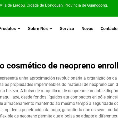
, Vila de Liaobu, Cidade de Dongguan, Provincia de Guangdong,
Produtos
Sobre Nós
Servizo
Novas
Contácte
o cosmético de neopreno enrol
representa unha aproximación revolucionaria á organización da
 as propiedades impermeables do material de neopreno cun de
 da beleza. A bolsa de maquillaxe de neopreno enrollable dispó
maquillaxe, desde fondos líquidos ata compactos en pó e pincéi
a de almacenamento mantendo ao mesmo tempo a seguridade dos p
e impiden a penetración da auga, garantindo que os seus prod
exible de neopreno permite que a bolsa se adapte a diferentes