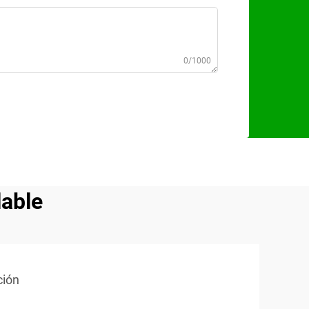
0/1000
lable
ción