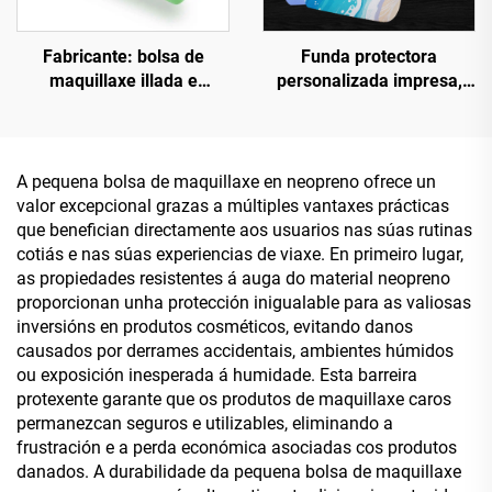
Fabricante: bolsa de
Funda protectora
maquillaxe illada e
personalizada impresa,
estanca con logotipo en
funda para portátil de 14
relevo. Bolsa de
polgadas a prueba de
maquillaxe en neopreno
choques, fundas para
para nadar, con
portátil en neopreno en
A pequena bolsa de maquillaxe en neopreno ofrece un
cremalleira.
branco para sublimación
valor excepcional grazas a múltiples vantaxes prácticas
en grosa, fundas para
que benefician directamente aos usuarios nas súas rutinas
portátil en neopreno para
cotiás e nas súas experiencias de viaxe. En primeiro lugar,
ordenador portátil
as propiedades resistentes á auga do material neopreno
proporcionan unha protección inigualable para as valiosas
inversións en produtos cosméticos, evitando danos
causados por derrames accidentais, ambientes húmidos
ou exposición inesperada á humidade. Esta barreira
protexente garante que os produtos de maquillaxe caros
permanezcan seguros e utilizables, eliminando a
frustración e a perda económica asociadas cos produtos
danados. A durabilidade da pequena bolsa de maquillaxe