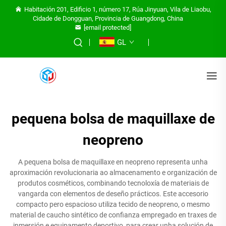
Habitación 201, Edificio 1, número 17, Rúa Jinyuan, Vila de Liaobu,
Cidade de Dongguan, Provincia de Guangdong, China
[email protected]
GL
pequena bolsa de maquillaxe de
neopreno
A pequena bolsa de maquillaxe en neopreno representa unha
aproximación revolucionaria ao almacenamento e organización de
produtos cosméticos, combinando tecnoloxía de materiais de
vangarda con elementos de deseño prácticos. Este accesorio
compacto pero espacioso utiliza tecido de neopreno, o mesmo
material de caucho sintético de confianza empregado en traxes de
inmersión e equipamento deportivo, para crear unha solución de