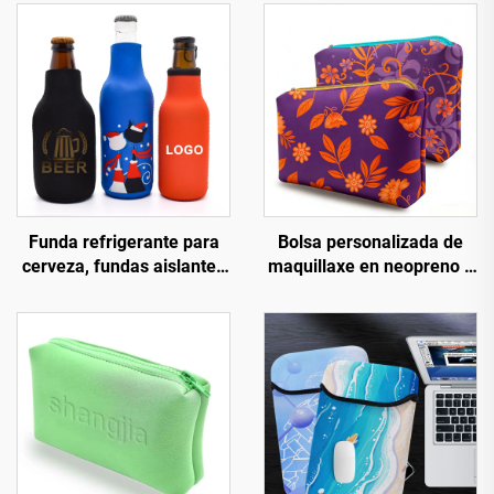
Funda refrigerante para
Bolsa personalizada de
cerveza, fundas aislantes
maquillaxe en neopreno e
para lata, funda aislante
coiro con cremalleira en
para garrafa, soporte
relieve e impermeable,
personalizado para lata
bolsas de viaxe para
(Koozie)
cosméticos e organizador
de maquillaxe de luxo