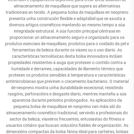
almacenamento de maquillaxe que supera as alternativas
tradicionais en tecido. A pequena bolsa de maquillaxe en neopreno
presenta unha construción flexible e adaptábel que se axusta a
diversos artigos cosméticos mantendo ao mesmo tempo a súa
integridade estrutural. A súa función principal céntrase en
proporcionar un almacenamento seguro e organizado para os
produtos esenciais de maquillaxe, produtos para o coidado da pel e
ferramentas de beleza durante os viaxes ou o uso diario. As
características tecnolóxicas desta bolsa innovadora inclúen
propiedades resistentes á auga que protexen o contido contra a
humidade e derrames, capacidades de illamento térmico que
protexen os produtos sensibles á temperatura e características
antimicrobianas que previnen o crecemento bacteriano. O material
de neopreno mostra unha durabilidade excecional, resistindo
rasgóns, perforacións e desgaste diario, mentres manteña a súa
aparencia durante períodos prolongados. As aplicacións da
pequena bolsa de maquillaxe en neopreno van máis aló do
almacenamento cosmético tradicional, servindo a profesionais do
sector da beleza, viaxeiros frecuentes, entusiastas do fitness e
usuarios cotiáns que buscan solucións fiables de organización. As
dimensións compactas da bolsa fánna ideal para carteiras, bolsas