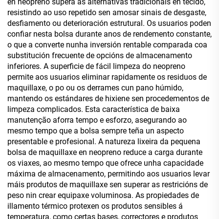
en neopreno supera ás alternativas tradicionais en tecido,
resistindo ao uso repetido sen amosar sinais de desgaste,
desfiamento ou deterioración estrutural. Os usuarios poden
confiar nesta bolsa durante anos de rendemento constante,
o que a converte nunha inversión rentable comparada coa
substitución frecuente de opcións de almacenamento
inferiores. A superficie de fácil limpeza do neopreno
permite aos usuarios eliminar rapidamente os residuos de
maquillaxe, o po ou os derrames cun pano húmido,
mantendo os estándares de hixiene sen procedementos de
limpeza complicados. Esta característica de baixa
manutenção aforra tempo e esforzo, asegurando ao
mesmo tempo que a bolsa sempre teña un aspecto
presentable e profesional. A natureza lixeira da pequena
bolsa de maquillaxe en neopreno reduce a carga durante
os viaxes, ao mesmo tempo que ofrece unha capacidade
máxima de almacenamento, permitindo aos usuarios levar
máis produtos de maquillaxe sen superar as restricións de
peso nin crear equipaxe voluminosa. As propiedades de
illamento térmico protexen os produtos sensibles á
temperatura, como certas bases, correctores e produtos