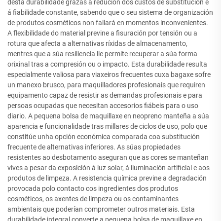
desta durabilidade grazas á redución dos custos de substitución e
á fiabilidade constante, sabendo que o seu sistema de organización
de produtos cosméticos non fallará en momentos inconvenientes.
A flexibilidade do material previne a fisuración por tensión ou a
rotura que afecta a alternativas ríxidas de almacenamento,
mentres que a súa resiliencia lle permite recuperar a súa forma
orixinal tras a compresión ou o impacto. Esta durabilidade resulta
especialmente valiosa para viaxeiros frecuentes cuxa bagaxe sofre
un manexo brusco, para maquilladores profesionais que requiren
equipamento capaz de resistir as demandas profesionais e para
persoas ocupadas que necesitan accesorios fiábeis para o uso
diario. A pequena bolsa de maquillaxe en neopreno manteña a súa
aparencia e funcionalidade tras millares de ciclos de uso, polo que
constitúe unha opción económica comparada coa substitución
frecuente de alternativas inferiores. As súas propiedades
resistentes ao desbotamento aseguran que as cores se manteñan
vives a pesar da exposición á luz solar, á iluminación artificial e aos
produtos de limpeza. A resistencia química previne a degradación
provocada polo contacto cos ingredientes dos produtos
cosméticos, os axentes de limpeza ou os contaminantes
ambientais que poderían comprometer outros materiais. Esta
durabilidade integral converte a pequena bolsa de maquillaxe en