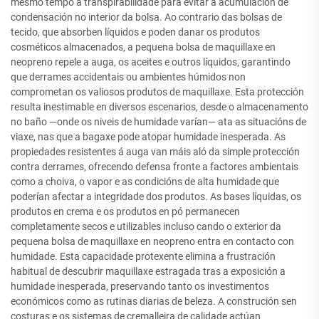
mesmo tempo a transpirabilidade para evitar a acumulación de
condensación no interior da bolsa. Ao contrario das bolsas de
tecido, que absorben líquidos e poden danar os produtos
cosméticos almacenados, a pequena bolsa de maquillaxe en
neopreno repele a auga, os aceites e outros líquidos, garantindo
que derrames accidentais ou ambientes húmidos non
comprometan os valiosos produtos de maquillaxe. Esta protección
resulta inestimable en diversos escenarios, desde o almacenamento
no baño —onde os niveis de humidade varían— ata as situacións de
viaxe, nas que a bagaxe pode atopar humidade inesperada. As
propiedades resistentes á auga van máis aló da simple protección
contra derrames, ofrecendo defensa fronte a factores ambientais
como a choiva, o vapor e as condicións de alta humidade que
poderían afectar a integridade dos produtos. As bases líquidas, os
produtos en crema e os produtos en pó permanecen
completamente secos e utilizables incluso cando o exterior da
pequena bolsa de maquillaxe en neopreno entra en contacto con
humidade. Esta capacidade protexente elimina a frustración
habitual de descubrir maquillaxe estragada tras a exposición a
humidade inesperada, preservando tanto os investimentos
económicos como as rutinas diarias de beleza. A construción sen
costuras e os sistemas de cremalleira de calidade actúan