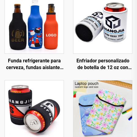
Funda refrigerante para
Enfriador personalizado
cerveza, fundas aislantes
de botella de 12 oz con
para lata, funda aislante
logotipo personalizado,
para garrafa, soporte
funda en neopreno en
personalizado para lata
branco para sublimación,
(Koozie)
funda estreita para
cerveza, soporte para lata
(stubby holder), soportes
para stubbies