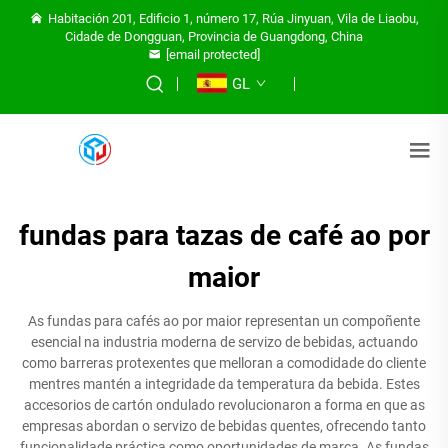
Habitación 201, Edificio 1, número 17, Rúa Jinyuan, Vila de Liaobu,
Cidade de Dongguan, Provincia de Guangdong, China
[email protected]
GL
fundas para tazas de café ao por
maior
As fundas para cafés ao por maior representan un compoñente
esencial na industria moderna de servizo de bebidas, actuando
como barreras protexentes que melloran a comodidade do cliente
mentres mantén a integridade da temperatura da bebida. Estes
accesorios de cartón ondulado revolucionaron a forma en que as
empresas abordan o servizo de bebidas quentes, ofrecendo tanto
funcionalidade práctica como oportunidades de marca. As fundas