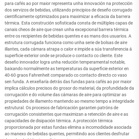
para cafés ao por maior representa unha innovación na protección
dos servizos de bebidas, utilizando principios de deseño corrugado
cientificamente optimizados para maximizar a eficacia da barrera
térmica. Esta construción sofisticada consta de múltiples capas de
canais cheos de aire que crean unha excepcional barrera térmica
entre os recipientes de bebidas quentes e as mans dos usuarios. A
estrutura corrugada funciona como unha serie de bolsas de aire
illantes, cada cámara atrapa o calor e impide a súa transferencia á
superficie exterior onde se produce o contacto co cliente. Este
deseño innovador logra unha redución temperamental notable,
baixando normalmente as temperaturas da superficie exterior en
40-60 graos Fahrenheit comparado co contacto directo co vaso
sen funda. A enxeñaría detrás das fundas para cafés ao por maior
implica cálculos precisos do grosor do material, da profundidade da
corrugación e do volume das cámaras de aire para optimizar as
propiedades de illamento mantendo ao mesmo tempo a integridade
estrutural. Os procesos de fabricación garanten patróns de
corrugación consistentes que maximizan a retención de aire e as
capacidades de disipación térmica. A protección térmica
proporcionada por estas fundas elimina a incomodidade asociada
ao manexo de bebidas quentes, permitindo aos clientes desfrutar