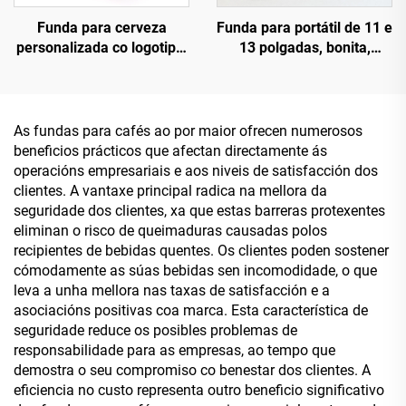
Funda para cerveza
Funda para portátil de 11 e
personalizada co logotipo,
13 polgadas, bonita,
funda de neopreno para
estreita e suave,
botellas, refrescante fino
personalizada para nenos,
para latas, soporte
escola e tablet
magnético para botellas
As fundas para cafés ao por maior ofrecen numerosos
curtas
beneficios prácticos que afectan directamente ás
operacións empresariais e aos niveis de satisfacción dos
clientes. A vantaxe principal radica na mellora da
seguridade dos clientes, xa que estas barreras protexentes
eliminan o risco de queimaduras causadas polos
recipientes de bebidas quentes. Os clientes poden sostener
cómodamente as súas bebidas sen incomodidade, o que
leva a unha mellora nas taxas de satisfacción e a
asociacións positivas coa marca. Esta característica de
seguridade reduce os posibles problemas de
responsabilidade para as empresas, ao tempo que
demostra o seu compromiso co benestar dos clientes. A
eficiencia no custo representa outro beneficio significativo