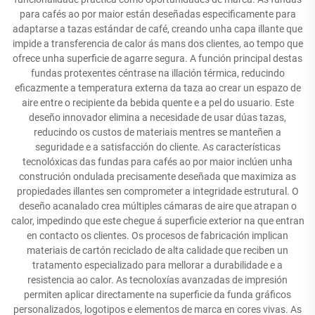
para cafés ao por maior están deseñadas especificamente para
adaptarse a tazas estándar de café, creando unha capa illante que
impide a transferencia de calor ás mans dos clientes, ao tempo que
ofrece unha superficie de agarre segura. A función principal destas
fundas protexentes céntrase na illación térmica, reducindo
eficazmente a temperatura externa da taza ao crear un espazo de
aire entre o recipiente da bebida quente e a pel do usuario. Este
deseño innovador elimina a necesidade de usar dúas tazas,
reducindo os custos de materiais mentres se manteñen a
seguridade e a satisfacción do cliente. As características
tecnolóxicas das fundas para cafés ao por maior inclúen unha
construción ondulada precisamente deseñada que maximiza as
propiedades illantes sen comprometer a integridade estrutural. O
deseño acanalado crea múltiples cámaras de aire que atrapan o
calor, impedindo que este chegue á superficie exterior na que entran
en contacto os clientes. Os procesos de fabricación implican
materiais de cartón reciclado de alta calidade que reciben un
tratamento especializado para mellorar a durabilidade e a
resistencia ao calor. As tecnoloxías avanzadas de impresión
permiten aplicar directamente na superficie da funda gráficos
personalizados, logotipos e elementos de marca en cores vivas. As