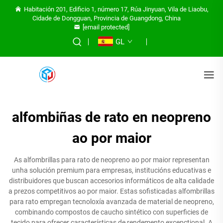
Habitación 201, Edificio 1, número 17, Rúa Jinyuan, Vila de Liaobu,
Cidade de Dongguan, Provincia de Guangdong, China
[email protected]
GL
alfombiñas de rato en neopreno
ao por maior
As alfombrillas para rato de neopreno ao por maior representan
unha solución premium para empresas, institucións educativas e
distribuidores que buscan accesorios informáticos de alta calidade
a prezos competitivos ao por maior. Estas sofisticadas alfombrillas
para rato empregan tecnoloxía avanzada de material de neopreno,
combinando compostos de caucho sintético con superficies de
tecido para ofrecer características de rendemento excepctional. A