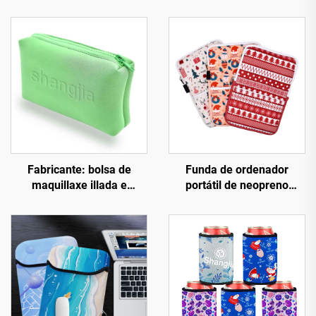
Fabricante: bolsa de
Funda de ordenador
maquillaxe illada e
portátil de neopreno
estanca con logotipo en
personalizada co logotipo
relevo. Bolsa de
da fábrica, de 13 e 15,6
maquillaxe en neopreno
polgadas — Estilo
para nadar, con
empresarial e para viaxes,
cremalleira.
impermeable, duradeira,
protectora e a prueba de
choques