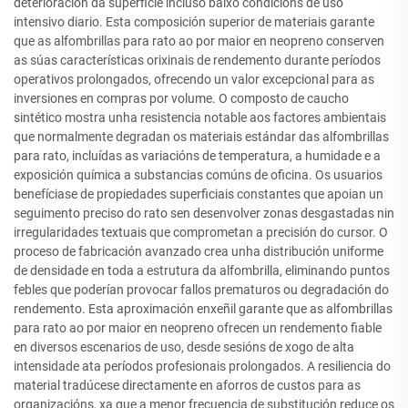
deterioración da superficie incluso baixo condicións de uso
intensivo diario. Esta composición superior de materiais garante
que as alfombrillas para rato ao por maior en neopreno conserven
as súas características orixinais de rendemento durante períodos
operativos prolongados, ofrecendo un valor excepcional para as
inversiones en compras por volume. O composto de caucho
sintético mostra unha resistencia notable aos factores ambientais
que normalmente degradan os materiais estándar das alfombrillas
para rato, incluídas as variacións de temperatura, a humidade e a
exposición química a substancias comúns de oficina. Os usuarios
benefíciase de propiedades superficiais constantes que apoian un
seguimento preciso do rato sen desenvolver zonas desgastadas nin
irregularidades textuais que comprometan a precisión do cursor. O
proceso de fabricación avanzado crea unha distribución uniforme
de densidade en toda a estrutura da alfombrilla, eliminando puntos
febles que poderían provocar fallos prematuros ou degradación do
rendemento. Esta aproximación enxeñil garante que as alfombrillas
para rato ao por maior en neopreno ofrecen un rendemento fiable
en diversos escenarios de uso, desde sesións de xogo de alta
intensidade ata períodos profesionais prolongados. A resiliencia do
material tradúcese directamente en aforros de custos para as
organizacións, xa que a menor frecuencia de substitución reduce os