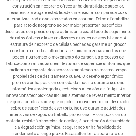
construción en neopreno ofrece unha durabilidade superior,
resistencia á auga e estabilidade dimensional comparada coas
alternativas tradicionais baseadas en espuma. Estas alfombrillas
para rato de neopreno ao por maior presentan superficies
deseñadas con precisión que optimizan a exactitude do seguimento
de ratos ópticos e láser en diversos axustes de sensibilidade. A
estrutura de neopreno de células pechadas garante un grosor
constante en toda a alfombrilla, eliminando zonas mortas que
poden interromper o movemento do cursor. Os procesos de
fabricación avanzados crean texturas de superficie uniformes que
melloran a resposta dos sensores mantendo ao mesmo tempo
propiedades de deslizamento suave. O deseño ergonómico
promove unha posición cómoda da mociña durante sesións
informáticas prolongadas, reducindo a tensión e a fatiga. As
innovacións tecnolóxicas inclúen sistemas de revestimento inferior
de goma antideslizante que impiden o movemento non desexado
sobre as superficies de escritorio, incluso durante actividades
intensivas de xogos ou traballo profesional. A composición do
material resiste á absorción de aceites, á penetración de humidade
e á degradación química, asegurando unha fiabilidade de
rendemento a longo prazo. Estas alfombrillas para rato de