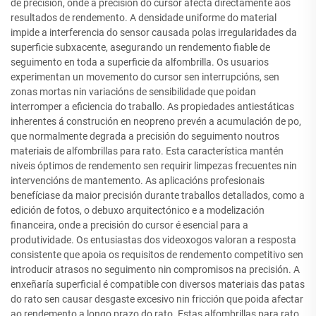
de precisión, onde a precisión do cursor afecta directamente aos
resultados de rendemento. A densidade uniforme do material
impide a interferencia do sensor causada polas irregularidades da
superficie subxacente, asegurando un rendemento fiable de
seguimento en toda a superficie da alfombrilla. Os usuarios
experimentan un movemento do cursor sen interrupcións, sen
zonas mortas nin variacións de sensibilidade que poidan
interromper a eficiencia do traballo. As propiedades antiestáticas
inherentes á construción en neopreno prevén a acumulación de po,
que normalmente degrada a precisión do seguimento noutros
materiais de alfombrillas para rato. Esta característica mantén
niveis óptimos de rendemento sen requirir limpezas frecuentes nin
intervencións de mantemento. As aplicacións profesionais
benefíciase da maior precisión durante traballos detallados, como a
edición de fotos, o debuxo arquitectónico e a modelización
financeira, onde a precisión do cursor é esencial para a
produtividade. Os entusiastas dos videoxogos valoran a resposta
consistente que apoia os requisitos de rendemento competitivo sen
introducir atrasos no seguimento nin compromisos na precisión. A
enxeñaría superficial é compatible con diversos materiais das patas
do rato sen causar desgaste excesivo nin fricción que poida afectar
ao rendemento a longo prazo do rato. Estas alfombrillas para rato