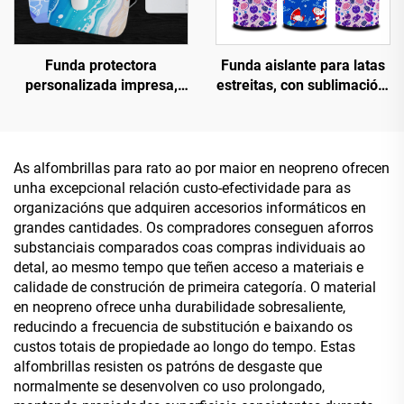
Funda protectora
Funda aislante para latas
personalizada impresa,
estreitas, con sublimación,
funda para portátil de 14
personalizada e
polgadas a prueba de
customizada para cerveza,
choques, fundas para
fundas térmicas para latas
portátil en neopreno en
de bebida
As alfombrillas para rato ao por maior en neopreno ofrecen
branco para sublimación
unha excepcional relación custo-efectividade para as
en grosa, fundas para
organizacións que adquiren accesorios informáticos en
portátil en neopreno para
grandes cantidades. Os compradores conseguen aforros
ordenador portátil
substanciais comparados coas compras individuais ao
detal, ao mesmo tempo que teñen acceso a materiais e
calidade de construción de primeira categoría. O material
en neopreno ofrece unha durabilidade sobresaliente,
reducindo a frecuencia de substitución e baixando os
custos totais de propiedade ao longo do tempo. Estas
alfombrillas resisten os patróns de desgaste que
normalmente se desenvolven co uso prolongado,