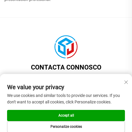
CONTACTA CONNOSCO
Add: Habitación 201, Edificio 1, número 17, Rúa Jinyuan, Vila de
Liaobu, Cidade de Dongguan, Provincia de Guangdong, China
We value your privacy
Tel:
+86-13922937958
We use cookies and similar tools to provide our services. If you
don't want to accept all cookies, click Personalize cookies.
Correo electrónico:
[email protected]
Accept all
Dereitos de autor © 2026 Dongguan Shangjia Rubber Plastic Products Co.,
Personalize cookies
Ltd. Todos os dereitos reservados. -
Política de privacidade